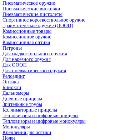
Пневматическое оружие
Пневматические винтовки
Пневматические пистолеты
Спортивное короткоствольное оружие
Травматическое оружие (ОООП)
Комиссионные товары
Комиссионное оружие
Комиссионная оптика
Патроны
Для гладкоствольного оружия
Для нарезного оружия
Для ОООП
Для пневматического оружия
Релоадинг
Оптика
Бинокли
Дальномеры
Дневные прицелы
Зрительные трубы
Коллиматорные прицелы
Тепловизоры и цифровые прицелы
Тепловизоры и цифровые монокуляры
Монокуляры
Крепления для оптики
Ножи