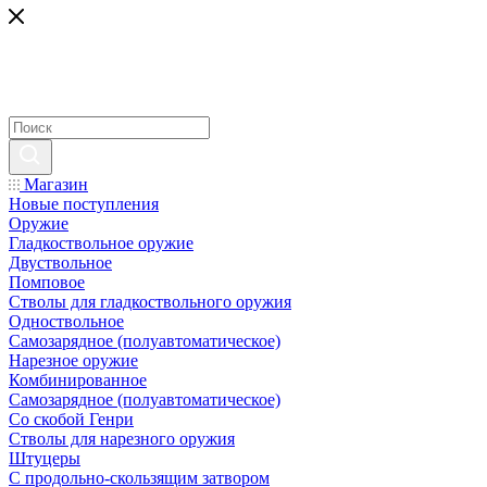
Магазин
Новые поступления
Оружие
Гладкоствольное оружие
Двуствольное
Помповое
Стволы для гладкоствольного оружия
Одноствольное
Самозарядное (полуавтоматическое)
Нарезное оружие
Комбинированное
Самозарядное (полуавтоматическое)
Со скобой Генри
Стволы для нарезного оружия
Штуцеры
С продольно-скользящим затвором