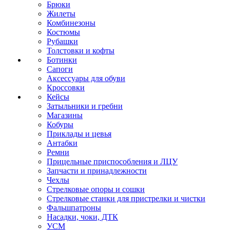
Брюки
Жилеты
Комбинезоны
Костюмы
Рубашки
Толстовки и кофты
Ботинки
Сапоги
Аксессуары для обуви
Кроссовки
Кейсы
Затыльники и гребни
Магазины
Кобуры
Приклады и цевья
Антабки
Ремни
Прицельные приспособления и ЛЦУ
Запчасти и принадлежности
Чехлы
Стрелковые опоры и сошки
Стрелковые станки для пристрелки и чистки
Фальшпатроны
Насадки, чоки, ДТК
УСМ