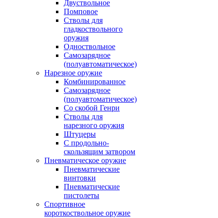
Двуствольное
Помповое
Стволы для
гладкоствольного
оружия
Одноствольное
Самозарядное
(полуавтоматическое)
Нарезное оружие
Комбинированное
Самозарядное
(полуавтоматическое)
Со скобой Генри
Стволы для
нарезного оружия
Штуцеры
С продольно-
скользящим затвором
Пневматическое оружие
Пневматические
винтовки
Пневматические
пистолеты
Спортивное
короткоствольное оружие