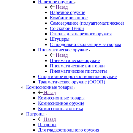
Нарезное оружие
Назад
Нарезное оружие
Комбинированное
Самозарядное (полуавтоматическое)
Со скобой Генри
Стволы для нарезного оружия
Штуцеры
С продольно-скользящим затвором
Пневматическое оружие
Назад
Пневматическое оружие
Пневматические винтовки
Пневматические пистолеты
Спортивное короткоствольное оружие
Травматическое оружие (ОООП)
Комиссионные товары
Назад
Комиссионные товары
Комиссионное оружие
Комиссионная оптика
Патроны
Назад
Патроны
Для гладкоствольного оружия