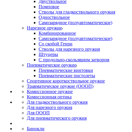
Двуствольное
Помповое
Стволы для гладкоствольного оружия
Одноствольное
Самозарядное (полуавтоматическое)
Нарезное оружие
Комбинированное
Самозарядное (полуавтоматическое)
Со скобой Генри
Стволы для нарезного оружия
Штуцеры
С продольно-скользящим затвором
Пневматическое оружие
Пневматические винтовки
Пневматические пистолеты
Спортивное короткоствольное оружие
Травматическое оружие (ОООП)
Комиссионное оружие
Комиссионная оптика
Для гладкоствольного оружия
Для нарезного оружия
Для ОООП
Для пневматического оружия
Бинокли