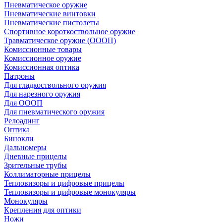
Пневматическое оружие
Пневматические винтовки
Пневматические пистолеты
Спортивное короткоствольное оружие
Травматическое оружие (ОООП)
Комиссионные товары
Комиссионное оружие
Комиссионная оптика
Патроны
Для гладкоствольного оружия
Для нарезного оружия
Для ОООП
Для пневматического оружия
Релоадинг
Оптика
Бинокли
Дальномеры
Дневные прицелы
Зрительные трубы
Коллиматорные прицелы
Тепловизоры и цифровые прицелы
Тепловизоры и цифровые монокуляры
Монокуляры
Крепления для оптики
Ножи