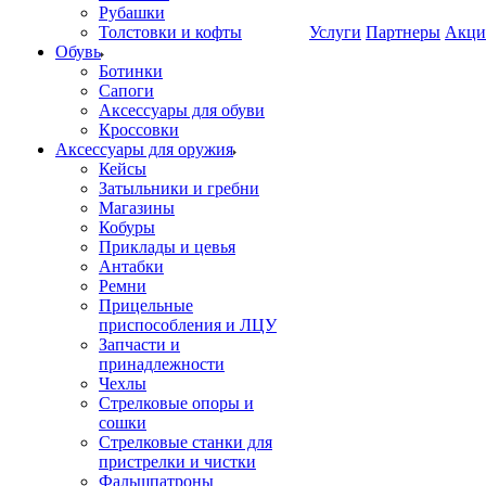
Рубашки
Толстовки и кофты
Услуги
Партнеры
Акци
Обувь
Ботинки
Сапоги
Аксессуары для обуви
Кроссовки
Аксессуары для оружия
Кейсы
Затыльники и гребни
Магазины
Кобуры
Приклады и цевья
Антабки
Ремни
Прицельные
приспособления и ЛЦУ
Запчасти и
принадлежности
Чехлы
Стрелковые опоры и
сошки
Стрелковые станки для
пристрелки и чистки
Фальшпатроны