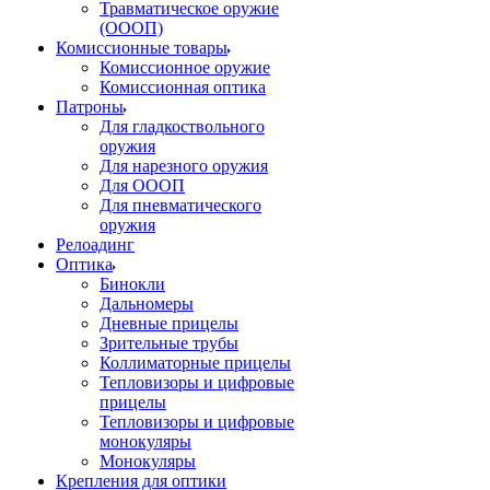
Травматическое оружие
(ОООП)
Комиссионные товары
Комиссионное оружие
Комиссионная оптика
Патроны
Для гладкоствольного
оружия
Для нарезного оружия
Для ОООП
Для пневматического
оружия
Релоадинг
Оптика
Бинокли
Дальномеры
Дневные прицелы
Зрительные трубы
Коллиматорные прицелы
Тепловизоры и цифровые
прицелы
Тепловизоры и цифровые
монокуляры
Монокуляры
Крепления для оптики