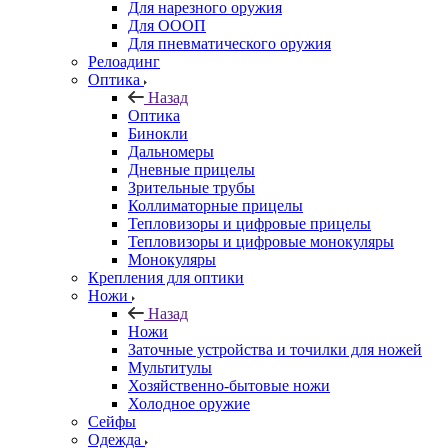
Для нарезного оружия
Для ОООП
Для пневматического оружия
Релоадинг
Оптика
Назад
Оптика
Бинокли
Дальномеры
Дневные прицелы
Зрительные трубы
Коллиматорные прицелы
Тепловизоры и цифровые прицелы
Тепловизоры и цифровые монокуляры
Монокуляры
Крепления для оптики
Ножи
Назад
Ножи
Заточные устройства и точилки для ножей
Мультитулы
Хозяйственно-бытовые ножи
Холодное оружие
Сейфы
Одежда