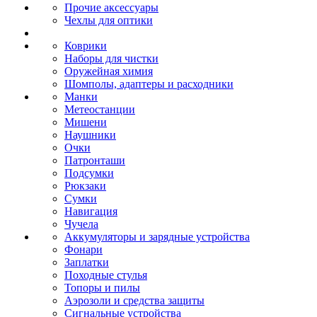
Прочие аксессуары
Чехлы для оптики
Коврики
Наборы для чистки
Оружейная химия
Шомполы, адаптеры и расходники
Манки
Метеостанции
Мишени
Наушники
Очки
Патронташи
Подсумки
Рюкзаки
Сумки
Навигация
Чучела
Аккумуляторы и зарядные устройства
Фонари
Заплатки
Походные стулья
Топоры и пилы
Аэрозоли и средства защиты
Сигнальные устройства