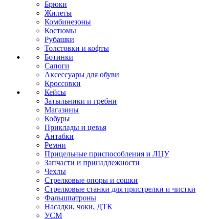
Брюки
Жилеты
Комбинезоны
Костюмы
Рубашки
Толстовки и кофты
Ботинки
Сапоги
Аксессуары для обуви
Кроссовки
Кейсы
Затыльники и гребни
Магазины
Кобуры
Приклады и цевья
Антабки
Ремни
Прицельные приспособления и ЛЦУ
Запчасти и принадлежности
Чехлы
Стрелковые опоры и сошки
Стрелковые станки для пристрелки и чистки
Фальшпатроны
Насадки, чоки, ДТК
УСМ