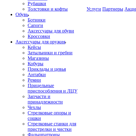
Рубашки
Толстовки и кофты
Услуги
Партнеры
Акци
Обувь
Ботинки
Сапоги
Аксессуары для обуви
Кроссовки
Аксессуары для оружия
Кейсы
Затыльники и гребни
Магазины
Кобуры
Приклады и цевья
Антабки
Ремни
Прицельные
приспособления и ЛЦУ
Запчасти и
принадлежности
Чехлы
Стрелковые опоры и
сошки
Стрелковые станки для
пристрелки и чистки
Фальшпатроны