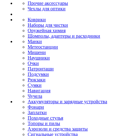
Прочие аксессуары
Чехлы для оптики
Коврики
Наборы для чистки
Оружейная химия
Шомполы, адаптеры и расходники
Манки
Метеостанции
Мишени
Наушники
Очки
Патронташи
Подсумки
Рюкзаки
Сумки
Навигация
Чучела
Аккумуляторы и зарядные устройства
Фонари
Заплатки
Походные стулья
Топоры и пилы
Аэрозоли и средства защиты
Сигнальные устройства