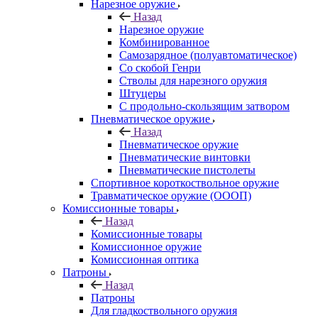
Нарезное оружие
Назад
Нарезное оружие
Комбинированное
Самозарядное (полуавтоматическое)
Со скобой Генри
Стволы для нарезного оружия
Штуцеры
С продольно-скользящим затвором
Пневматическое оружие
Назад
Пневматическое оружие
Пневматические винтовки
Пневматические пистолеты
Спортивное короткоствольное оружие
Травматическое оружие (ОООП)
Комиссионные товары
Назад
Комиссионные товары
Комиссионное оружие
Комиссионная оптика
Патроны
Назад
Патроны
Для гладкоствольного оружия