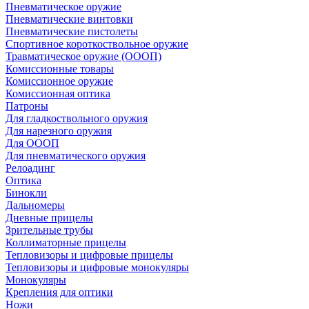
Пневматическое оружие
Пневматические винтовки
Пневматические пистолеты
Спортивное короткоствольное оружие
Травматическое оружие (ОООП)
Комиссионные товары
Комиссионное оружие
Комиссионная оптика
Патроны
Для гладкоствольного оружия
Для нарезного оружия
Для ОООП
Для пневматического оружия
Релоадинг
Оптика
Бинокли
Дальномеры
Дневные прицелы
Зрительные трубы
Коллиматорные прицелы
Тепловизоры и цифровые прицелы
Тепловизоры и цифровые монокуляры
Монокуляры
Крепления для оптики
Ножи