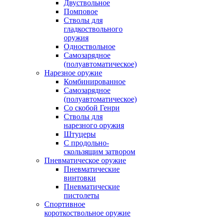
Двуствольное
Помповое
Стволы для
гладкоствольного
оружия
Одноствольное
Самозарядное
(полуавтоматическое)
Нарезное оружие
Комбинированное
Самозарядное
(полуавтоматическое)
Со скобой Генри
Стволы для
нарезного оружия
Штуцеры
С продольно-
скользящим затвором
Пневматическое оружие
Пневматические
винтовки
Пневматические
пистолеты
Спортивное
короткоствольное оружие