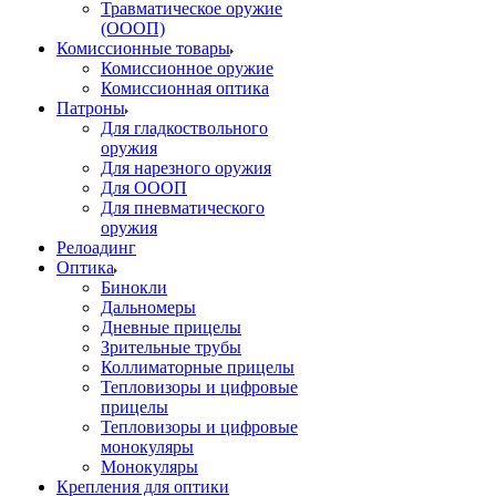
Травматическое оружие
(ОООП)
Комиссионные товары
Комиссионное оружие
Комиссионная оптика
Патроны
Для гладкоствольного
оружия
Для нарезного оружия
Для ОООП
Для пневматического
оружия
Релоадинг
Оптика
Бинокли
Дальномеры
Дневные прицелы
Зрительные трубы
Коллиматорные прицелы
Тепловизоры и цифровые
прицелы
Тепловизоры и цифровые
монокуляры
Монокуляры
Крепления для оптики