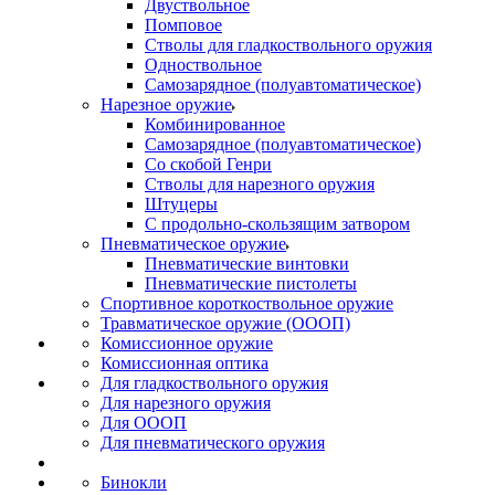
Двуствольное
Помповое
Стволы для гладкоствольного оружия
Одноствольное
Самозарядное (полуавтоматическое)
Нарезное оружие
Комбинированное
Самозарядное (полуавтоматическое)
Со скобой Генри
Стволы для нарезного оружия
Штуцеры
С продольно-скользящим затвором
Пневматическое оружие
Пневматические винтовки
Пневматические пистолеты
Спортивное короткоствольное оружие
Травматическое оружие (ОООП)
Комиссионное оружие
Комиссионная оптика
Для гладкоствольного оружия
Для нарезного оружия
Для ОООП
Для пневматического оружия
Бинокли