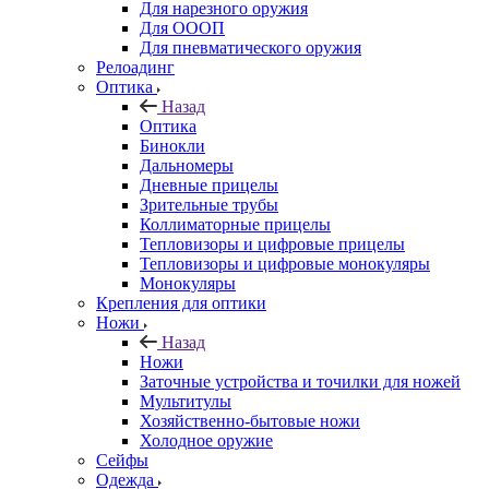
Для нарезного оружия
Для ОООП
Для пневматического оружия
Релоадинг
Оптика
Назад
Оптика
Бинокли
Дальномеры
Дневные прицелы
Зрительные трубы
Коллиматорные прицелы
Тепловизоры и цифровые прицелы
Тепловизоры и цифровые монокуляры
Монокуляры
Крепления для оптики
Ножи
Назад
Ножи
Заточные устройства и точилки для ножей
Мультитулы
Хозяйственно-бытовые ножи
Холодное оружие
Сейфы
Одежда