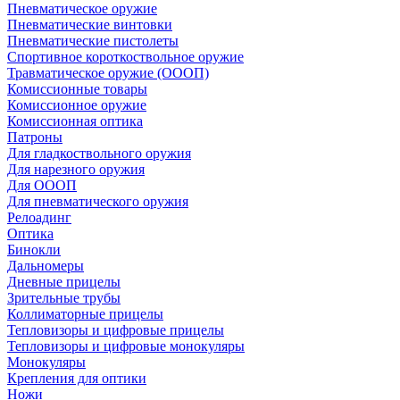
Пневматическое оружие
Пневматические винтовки
Пневматические пистолеты
Спортивное короткоствольное оружие
Травматическое оружие (ОООП)
Комиссионные товары
Комиссионное оружие
Комиссионная оптика
Патроны
Для гладкоствольного оружия
Для нарезного оружия
Для ОООП
Для пневматического оружия
Релоадинг
Оптика
Бинокли
Дальномеры
Дневные прицелы
Зрительные трубы
Коллиматорные прицелы
Тепловизоры и цифровые прицелы
Тепловизоры и цифровые монокуляры
Монокуляры
Крепления для оптики
Ножи