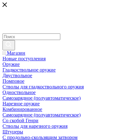
Магазин
Новые поступления
Оружие
Гладкоствольное оружие
Двуствольное
Помповое
Стволы для гладкоствольного оружия
Одноствольное
Самозарядное (полуавтоматическое)
Нарезное оружие
Комбинированное
Самозарядное (полуавтоматическое)
Со скобой Генри
Стволы для нарезного оружия
Штуцеры
С продольно-скользящим затвором