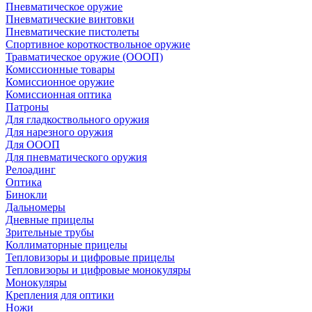
Пневматическое оружие
Пневматические винтовки
Пневматические пистолеты
Спортивное короткоствольное оружие
Травматическое оружие (ОООП)
Комиссионные товары
Комиссионное оружие
Комиссионная оптика
Патроны
Для гладкоствольного оружия
Для нарезного оружия
Для ОООП
Для пневматического оружия
Релоадинг
Оптика
Бинокли
Дальномеры
Дневные прицелы
Зрительные трубы
Коллиматорные прицелы
Тепловизоры и цифровые прицелы
Тепловизоры и цифровые монокуляры
Монокуляры
Крепления для оптики
Ножи