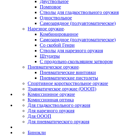
Двуствольное
Помповое
Стволы для гладкоствольного оружия
Одноствольное
Самозарядное (полуавтоматическое)
Нарезное оружие
Комбинированное
Самозарядное (полуавтоматическое)
Со скобой Генри
Стволы для нарезного оружия
Штуцеры
С продольно-скользящим затвором
Пневматическое оружие
Пневматические винтовки
Пневматические пистолеты
Спортивное короткоствольное оружие
Травматическое оружие (ОООП)
Комиссионное оружие
Комиссионная оптика
Для гладкоствольного оружия
Для нарезного оружия
Для ОООП
Для пневматического оружия
Бинокли