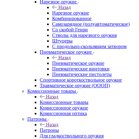
Нарезное оружие
Назад
Нарезное оружие
Комбинированное
Самозарядное (полуавтоматическое)
Со скобой Генри
Стволы для нарезного оружия
Штуцеры
С продольно-скользящим затвором
Пневматическое оружие
Назад
Пневматическое оружие
Пневматические винтовки
Пневматические пистолеты
Спортивное короткоствольное оружие
Травматическое оружие (ОООП)
Комиссионные товары
Назад
Комиссионные товары
Комиссионное оружие
Комиссионная оптика
Патроны
Назад
Патроны
Для гладкоствольного оружия