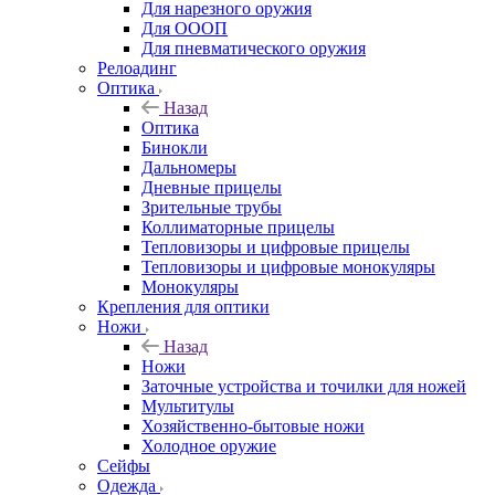
Для нарезного оружия
Для ОООП
Для пневматического оружия
Релоадинг
Оптика
Назад
Оптика
Бинокли
Дальномеры
Дневные прицелы
Зрительные трубы
Коллиматорные прицелы
Тепловизоры и цифровые прицелы
Тепловизоры и цифровые монокуляры
Монокуляры
Крепления для оптики
Ножи
Назад
Ножи
Заточные устройства и точилки для ножей
Мультитулы
Хозяйственно-бытовые ножи
Холодное оружие
Сейфы
Одежда