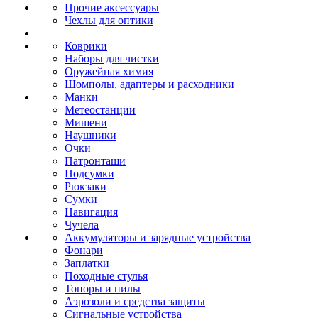
Прочие аксессуары
Чехлы для оптики
Коврики
Наборы для чистки
Оружейная химия
Шомполы, адаптеры и расходники
Манки
Метеостанции
Мишени
Наушники
Очки
Патронташи
Подсумки
Рюкзаки
Сумки
Навигация
Чучела
Аккумуляторы и зарядные устройства
Фонари
Заплатки
Походные стулья
Топоры и пилы
Аэрозоли и средства защиты
Сигнальные устройства