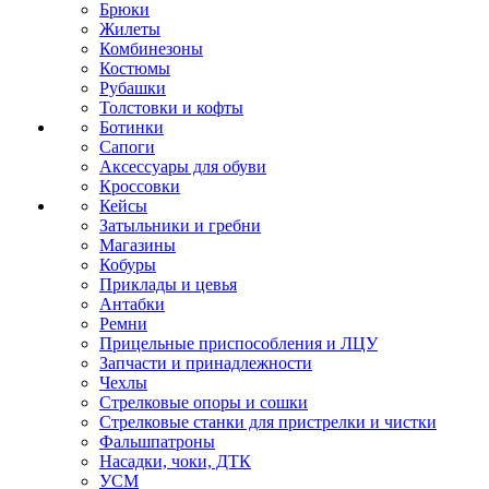
Брюки
Жилеты
Комбинезоны
Костюмы
Рубашки
Толстовки и кофты
Ботинки
Сапоги
Аксессуары для обуви
Кроссовки
Кейсы
Затыльники и гребни
Магазины
Кобуры
Приклады и цевья
Антабки
Ремни
Прицельные приспособления и ЛЦУ
Запчасти и принадлежности
Чехлы
Стрелковые опоры и сошки
Стрелковые станки для пристрелки и чистки
Фальшпатроны
Насадки, чоки, ДТК
УСМ