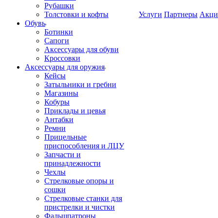
Рубашки
Толстовки и кофты
Услуги
Партнеры
Акци
Обувь
Ботинки
Сапоги
Аксессуары для обуви
Кроссовки
Аксессуары для оружия
Кейсы
Затыльники и гребни
Магазины
Кобуры
Приклады и цевья
Антабки
Ремни
Прицельные
приспособления и ЛЦУ
Запчасти и
принадлежности
Чехлы
Стрелковые опоры и
сошки
Стрелковые станки для
пристрелки и чистки
Фальшпатроны