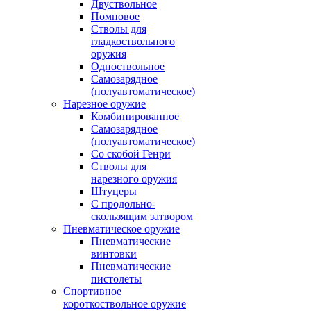
Двуствольное
Помповое
Стволы для
гладкоствольного
оружия
Одноствольное
Самозарядное
(полуавтоматическое)
Нарезное оружие
Комбинированное
Самозарядное
(полуавтоматическое)
Со скобой Генри
Стволы для
нарезного оружия
Штуцеры
С продольно-
скользящим затвором
Пневматическое оружие
Пневматические
винтовки
Пневматические
пистолеты
Спортивное
короткоствольное оружие