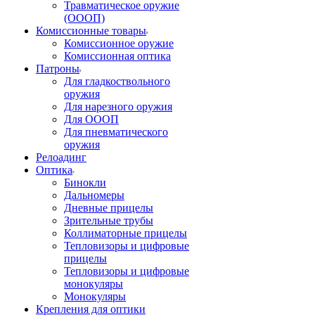
Травматическое оружие
(ОООП)
Комиссионные товары
Комиссионное оружие
Комиссионная оптика
Патроны
Для гладкоствольного
оружия
Для нарезного оружия
Для ОООП
Для пневматического
оружия
Релоадинг
Оптика
Бинокли
Дальномеры
Дневные прицелы
Зрительные трубы
Коллиматорные прицелы
Тепловизоры и цифровые
прицелы
Тепловизоры и цифровые
монокуляры
Монокуляры
Крепления для оптики