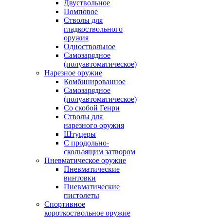
Двуствольное
Помповое
Стволы для
гладкоствольного
оружия
Одноствольное
Самозарядное
(полуавтоматическое)
Нарезное оружие
Комбинированное
Самозарядное
(полуавтоматическое)
Со скобой Генри
Стволы для
нарезного оружия
Штуцеры
С продольно-
скользящим затвором
Пневматическое оружие
Пневматические
винтовки
Пневматические
пистолеты
Спортивное
короткоствольное оружие