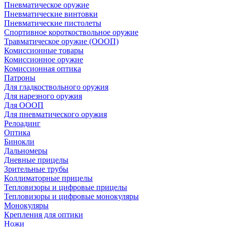
Пневматическое оружие
Пневматические винтовки
Пневматические пистолеты
Спортивное короткоствольное оружие
Травматическое оружие (ОООП)
Комиссионные товары
Комиссионное оружие
Комиссионная оптика
Патроны
Для гладкоствольного оружия
Для нарезного оружия
Для ОООП
Для пневматического оружия
Релоадинг
Оптика
Бинокли
Дальномеры
Дневные прицелы
Зрительные трубы
Коллиматорные прицелы
Тепловизоры и цифровые прицелы
Тепловизоры и цифровые монокуляры
Монокуляры
Крепления для оптики
Ножи