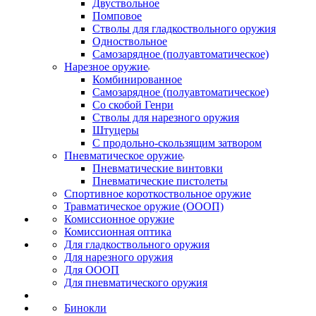
Двуствольное
Помповое
Стволы для гладкоствольного оружия
Одноствольное
Самозарядное (полуавтоматическое)
Нарезное оружие
Комбинированное
Самозарядное (полуавтоматическое)
Со скобой Генри
Стволы для нарезного оружия
Штуцеры
С продольно-скользящим затвором
Пневматическое оружие
Пневматические винтовки
Пневматические пистолеты
Спортивное короткоствольное оружие
Травматическое оружие (ОООП)
Комиссионное оружие
Комиссионная оптика
Для гладкоствольного оружия
Для нарезного оружия
Для ОООП
Для пневматического оружия
Бинокли