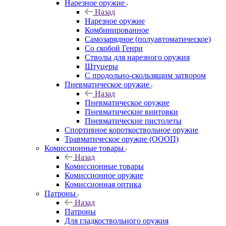
Нарезное оружие
Назад
Нарезное оружие
Комбинированное
Самозарядное (полуавтоматическое)
Со скобой Генри
Стволы для нарезного оружия
Штуцеры
С продольно-скользящим затвором
Пневматическое оружие
Назад
Пневматическое оружие
Пневматические винтовки
Пневматические пистолеты
Спортивное короткоствольное оружие
Травматическое оружие (ОООП)
Комиссионные товары
Назад
Комиссионные товары
Комиссионное оружие
Комиссионная оптика
Патроны
Назад
Патроны
Для гладкоствольного оружия