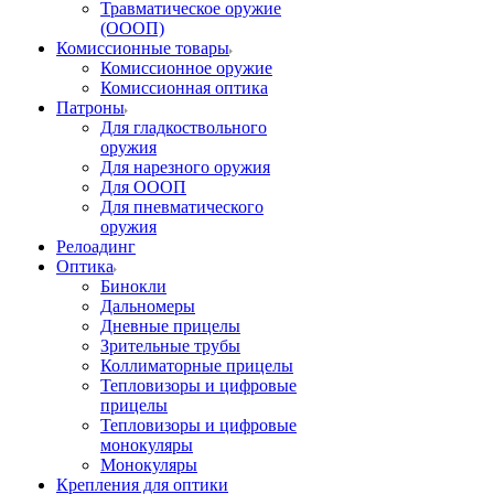
Травматическое оружие
(ОООП)
Комиссионные товары
Комиссионное оружие
Комиссионная оптика
Патроны
Для гладкоствольного
оружия
Для нарезного оружия
Для ОООП
Для пневматического
оружия
Релоадинг
Оптика
Бинокли
Дальномеры
Дневные прицелы
Зрительные трубы
Коллиматорные прицелы
Тепловизоры и цифровые
прицелы
Тепловизоры и цифровые
монокуляры
Монокуляры
Крепления для оптики