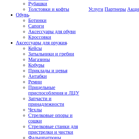
Рубашки
Толстовки и кофты
Услуги
Партнеры
Акци
Обувь
Ботинки
Сапоги
Аксессуары для обуви
Кроссовки
Аксессуары для оружия
Кейсы
Затыльники и гребни
Магазины
Кобуры
Приклады и цевья
Антабки
Ремни
Прицельные
приспособления и ЛЦУ
Запчасти и
принадлежности
Чехлы
Стрелковые опоры и
сошки
Стрелковые станки для
пристрелки и чистки
Фальшпатроны