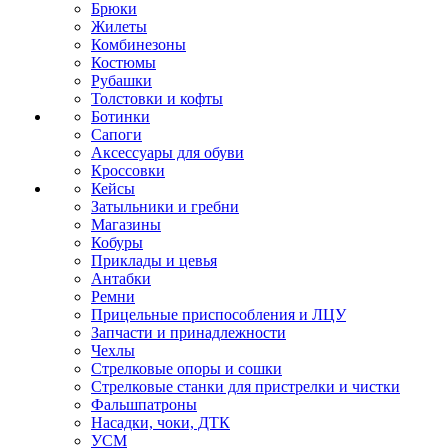
Брюки
Жилеты
Комбинезоны
Костюмы
Рубашки
Толстовки и кофты
Ботинки
Сапоги
Аксессуары для обуви
Кроссовки
Кейсы
Затыльники и гребни
Магазины
Кобуры
Приклады и цевья
Антабки
Ремни
Прицельные приспособления и ЛЦУ
Запчасти и принадлежности
Чехлы
Стрелковые опоры и сошки
Стрелковые станки для пристрелки и чистки
Фальшпатроны
Насадки, чоки, ДТК
УСМ