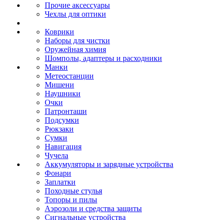
Прочие аксессуары
Чехлы для оптики
Коврики
Наборы для чистки
Оружейная химия
Шомполы, адаптеры и расходники
Манки
Метеостанции
Мишени
Наушники
Очки
Патронташи
Подсумки
Рюкзаки
Сумки
Навигация
Чучела
Аккумуляторы и зарядные устройства
Фонари
Заплатки
Походные стулья
Топоры и пилы
Аэрозоли и средства защиты
Сигнальные устройства