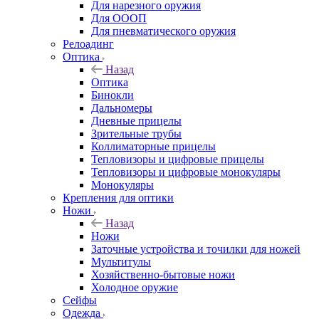
Для нарезного оружия
Для ОООП
Для пневматического оружия
Релоадинг
Оптика
Назад
Оптика
Бинокли
Дальномеры
Дневные прицелы
Зрительные трубы
Коллиматорные прицелы
Тепловизоры и цифровые прицелы
Тепловизоры и цифровые монокуляры
Монокуляры
Крепления для оптики
Ножи
Назад
Ножи
Заточные устройства и точилки для ножей
Мультитулы
Хозяйственно-бытовые ножи
Холодное оружие
Сейфы
Одежда