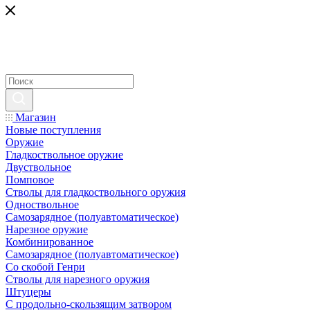
Магазин
Новые поступления
Оружие
Гладкоствольное оружие
Двуствольное
Помповое
Стволы для гладкоствольного оружия
Одноствольное
Самозарядное (полуавтоматическое)
Нарезное оружие
Комбинированное
Самозарядное (полуавтоматическое)
Со скобой Генри
Стволы для нарезного оружия
Штуцеры
С продольно-скользящим затвором