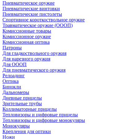
Пневматическое оружие
Пневматические винтовки
Пневматические пистолеты
Спортивное короткоствольное оружие
Травматическое оружие (ОООП)
Комиссионные товары
Комиссионное оружие
Комиссионная оптика
Патроны
Для гладкоствольного оружия
Для нарезного оружия
Для ОООП
Для пневматического оружия
Релоадинг
Оптика
Бинокли
Дальномеры
Дневные прицелы
Зрительные трубы
Коллиматорные прицелы
Тепловизоры и цифровые прицелы
Тепловизоры и цифровые монокуляры
Монокуляры
Крепления для оптики
Ножи