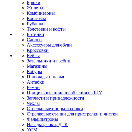
Брюки
Жилеты
Комбинезоны
Костюмы
Рубашки
Толстовки и кофты
Ботинки
Сапоги
Аксессуары для обуви
Кроссовки
Кейсы
Затыльники и гребни
Магазины
Кобуры
Приклады и цевья
Антабки
Ремни
Прицельные приспособления и ЛЦУ
Запчасти и принадлежности
Чехлы
Стрелковые опоры и сошки
Стрелковые станки для пристрелки и чистки
Фальшпатроны
Насадки, чоки, ДТК
УСМ