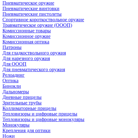
Пневматическое оружие
Пневматические винтовки
Пневматические пистолеты
Спортивное короткоствольное оружие
Травматическое оружие (ОООП)
Комиссионные товары
Комиссионное оружие
Комиссионная оптика
Патроны
Для гладкоствольного оружия
Для нарезного оружия
Для ОООП
Для пневматического оружия
Релоадинг
Оптика
Бинокли
Дальномеры
Дневные прицелы
Зрительные трубы
Коллиматорные прицелы
Тепловизоры и цифровые прицелы
Тепловизоры и цифровые монокуляры
Монокуляры
Крепления для оптики
Ножи