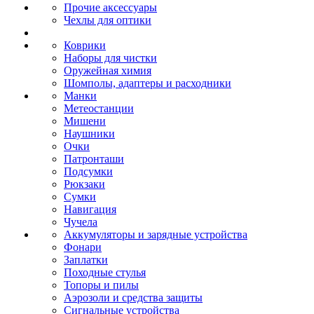
Прочие аксессуары
Чехлы для оптики
Коврики
Наборы для чистки
Оружейная химия
Шомполы, адаптеры и расходники
Манки
Метеостанции
Мишени
Наушники
Очки
Патронташи
Подсумки
Рюкзаки
Сумки
Навигация
Чучела
Аккумуляторы и зарядные устройства
Фонари
Заплатки
Походные стулья
Топоры и пилы
Аэрозоли и средства защиты
Сигнальные устройства