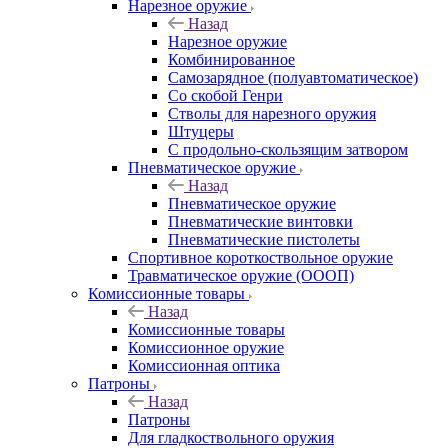
Нарезное оружие
Назад
Нарезное оружие
Комбинированное
Самозарядное (полуавтоматическое)
Со скобой Генри
Стволы для нарезного оружия
Штуцеры
С продольно-скользящим затвором
Пневматическое оружие
Назад
Пневматическое оружие
Пневматические винтовки
Пневматические пистолеты
Спортивное короткоствольное оружие
Травматическое оружие (ОООП)
Комиссионные товары
Назад
Комиссионные товары
Комиссионное оружие
Комиссионная оптика
Патроны
Назад
Патроны
Для гладкоствольного оружия