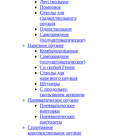
Двуствольное
Помповое
Стволы для
гладкоствольного
оружия
Одноствольное
Самозарядное
(полуавтоматическое)
Нарезное оружие
Комбинированное
Самозарядное
(полуавтоматическое)
Со скобой Генри
Стволы для
нарезного оружия
Штуцеры
С продольно-
скользящим затвором
Пневматическое оружие
Пневматические
винтовки
Пневматические
пистолеты
Спортивное
короткоствольное оружие