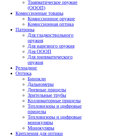
Травматическое оружие
(ОООП)
Комиссионные товары
Комиссионное оружие
Комиссионная оптика
Патроны
Для гладкоствольного
оружия
Для нарезного оружия
Для ОООП
Для пневматического
оружия
Релоадинг
Оптика
Бинокли
Дальномеры
Дневные прицелы
Зрительные трубы
Коллиматорные прицелы
Тепловизоры и цифровые
прицелы
Тепловизоры и цифровые
монокуляры
Монокуляры
Крепления для оптики