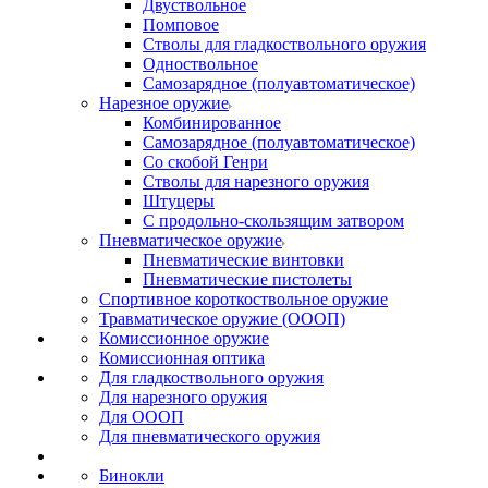
Двуствольное
Помповое
Стволы для гладкоствольного оружия
Одноствольное
Самозарядное (полуавтоматическое)
Нарезное оружие
Комбинированное
Самозарядное (полуавтоматическое)
Со скобой Генри
Стволы для нарезного оружия
Штуцеры
С продольно-скользящим затвором
Пневматическое оружие
Пневматические винтовки
Пневматические пистолеты
Спортивное короткоствольное оружие
Травматическое оружие (ОООП)
Комиссионное оружие
Комиссионная оптика
Для гладкоствольного оружия
Для нарезного оружия
Для ОООП
Для пневматического оружия
Бинокли