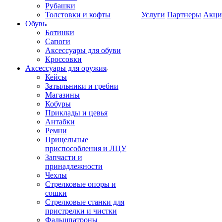
Рубашки
Толстовки и кофты
Услуги
Партнеры
Акци
Обувь
Ботинки
Сапоги
Аксессуары для обуви
Кроссовки
Аксессуары для оружия
Кейсы
Затыльники и гребни
Магазины
Кобуры
Приклады и цевья
Антабки
Ремни
Прицельные
приспособления и ЛЦУ
Запчасти и
принадлежности
Чехлы
Стрелковые опоры и
сошки
Стрелковые станки для
пристрелки и чистки
Фальшпатроны