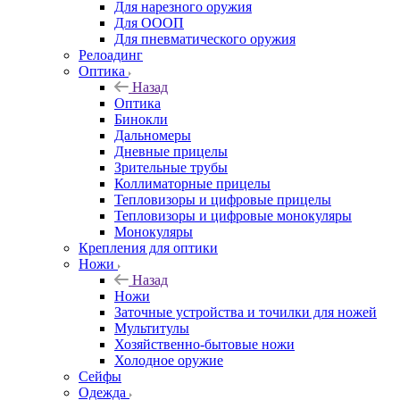
Для нарезного оружия
Для ОООП
Для пневматического оружия
Релоадинг
Оптика
Назад
Оптика
Бинокли
Дальномеры
Дневные прицелы
Зрительные трубы
Коллиматорные прицелы
Тепловизоры и цифровые прицелы
Тепловизоры и цифровые монокуляры
Монокуляры
Крепления для оптики
Ножи
Назад
Ножи
Заточные устройства и точилки для ножей
Мультитулы
Хозяйственно-бытовые ножи
Холодное оружие
Сейфы
Одежда