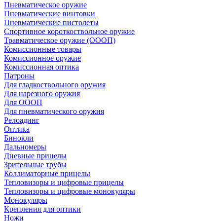
Пневматическое оружие
Пневматические винтовки
Пневматические пистолеты
Спортивное короткоствольное оружие
Травматическое оружие (ОООП)
Комиссионные товары
Комиссионное оружие
Комиссионная оптика
Патроны
Для гладкоствольного оружия
Для нарезного оружия
Для ОООП
Для пневматического оружия
Релоадинг
Оптика
Бинокли
Дальномеры
Дневные прицелы
Зрительные трубы
Коллиматорные прицелы
Тепловизоры и цифровые прицелы
Тепловизоры и цифровые монокуляры
Монокуляры
Крепления для оптики
Ножи