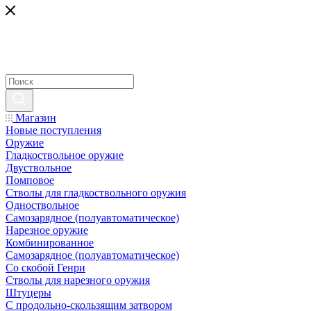
Магазин
Новые поступления
Оружие
Гладкоствольное оружие
Двуствольное
Помповое
Стволы для гладкоствольного оружия
Одноствольное
Самозарядное (полуавтоматическое)
Нарезное оружие
Комбинированное
Самозарядное (полуавтоматическое)
Со скобой Генри
Стволы для нарезного оружия
Штуцеры
С продольно-скользящим затвором