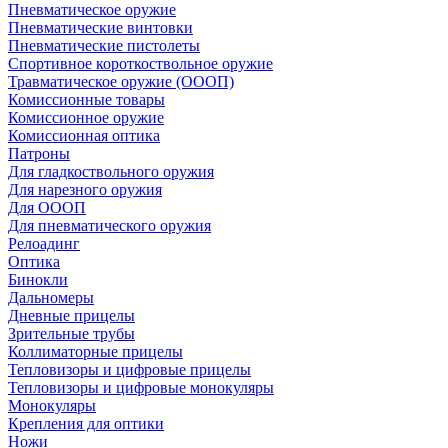
Пневматическое оружие
Пневматические винтовки
Пневматические пистолеты
Спортивное короткоствольное оружие
Травматическое оружие (ОООП)
Комиссионные товары
Комиссионное оружие
Комиссионная оптика
Патроны
Для гладкоствольного оружия
Для нарезного оружия
Для ОООП
Для пневматического оружия
Релоадинг
Оптика
Бинокли
Дальномеры
Дневные прицелы
Зрительные трубы
Коллиматорные прицелы
Тепловизоры и цифровые прицелы
Тепловизоры и цифровые монокуляры
Монокуляры
Крепления для оптики
Ножи