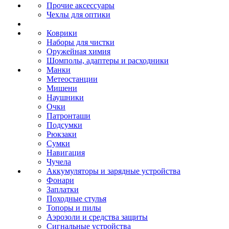
Прочие аксессуары
Чехлы для оптики
Коврики
Наборы для чистки
Оружейная химия
Шомполы, адаптеры и расходники
Манки
Метеостанции
Мишени
Наушники
Очки
Патронташи
Подсумки
Рюкзаки
Сумки
Навигация
Чучела
Аккумуляторы и зарядные устройства
Фонари
Заплатки
Походные стулья
Топоры и пилы
Аэрозоли и средства защиты
Сигнальные устройства