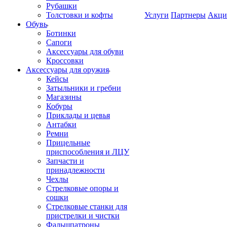
Рубашки
Толстовки и кофты
Услуги
Партнеры
Акци
Обувь
Ботинки
Сапоги
Аксессуары для обуви
Кроссовки
Аксессуары для оружия
Кейсы
Затыльники и гребни
Магазины
Кобуры
Приклады и цевья
Антабки
Ремни
Прицельные
приспособления и ЛЦУ
Запчасти и
принадлежности
Чехлы
Стрелковые опоры и
сошки
Стрелковые станки для
пристрелки и чистки
Фальшпатроны