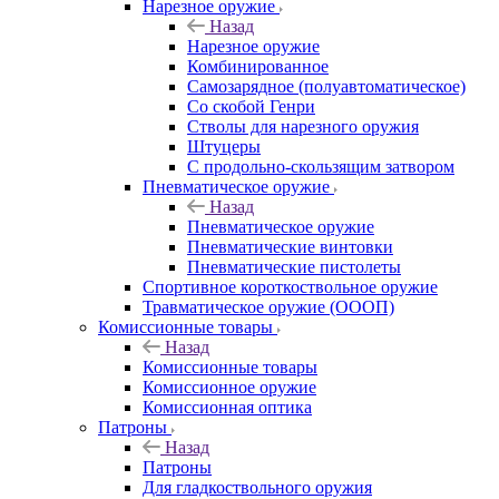
Нарезное оружие
Назад
Нарезное оружие
Комбинированное
Самозарядное (полуавтоматическое)
Со скобой Генри
Стволы для нарезного оружия
Штуцеры
С продольно-скользящим затвором
Пневматическое оружие
Назад
Пневматическое оружие
Пневматические винтовки
Пневматические пистолеты
Спортивное короткоствольное оружие
Травматическое оружие (ОООП)
Комиссионные товары
Назад
Комиссионные товары
Комиссионное оружие
Комиссионная оптика
Патроны
Назад
Патроны
Для гладкоствольного оружия