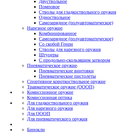
Двуствольное
Помповое
Стволы для гладкоствольного оружия
Одноствольное
Самозарядное (полуавтоматическое)
Нарезное оружие
Комбинированное
Самозарядное (полуавтоматическое)
Со скобой Генри
Стволы для нарезного оружия
Штуцеры
С продольно-скользящим затвором
Пневматическое оружие
Пневматические винтовки
Пневматические пистолеты
Спортивное короткоствольное оружие
Травматическое оружие (ОООП)
Комиссионное оружие
Комиссионная оптика
Для гладкоствольного оружия
Для нарезного оружия
Для ОООП
Для пневматического оружия
Бинокли