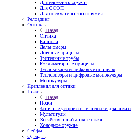
Для нарезного оружия
Для ОООП
Для пневматического оружия
Релоадинг
Оптика
Назад
Оптика
Бинокли
Дальномеры
Дневные прицелы
Зрительные трубы
Коллиматорные прицелы
Тепловизоры и цифровые прицелы
Тепловизоры и цифровые монокуляры
Монокуляры
Крепления для оптики
Ножи
Назад
Ножи
Заточные устройства и точилки для ножей
Мультитулы
Хозяйственно-бытовые ножи
Холодное оружие
Сейфы
Одежда