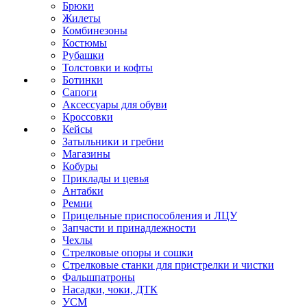
Брюки
Жилеты
Комбинезоны
Костюмы
Рубашки
Толстовки и кофты
Ботинки
Сапоги
Аксессуары для обуви
Кроссовки
Кейсы
Затыльники и гребни
Магазины
Кобуры
Приклады и цевья
Антабки
Ремни
Прицельные приспособления и ЛЦУ
Запчасти и принадлежности
Чехлы
Стрелковые опоры и сошки
Стрелковые станки для пристрелки и чистки
Фальшпатроны
Насадки, чоки, ДТК
УСМ