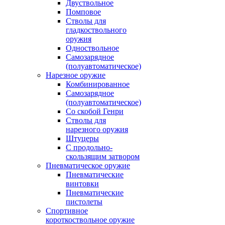
Двуствольное
Помповое
Стволы для
гладкоствольного
оружия
Одноствольное
Самозарядное
(полуавтоматическое)
Нарезное оружие
Комбинированное
Самозарядное
(полуавтоматическое)
Со скобой Генри
Стволы для
нарезного оружия
Штуцеры
С продольно-
скользящим затвором
Пневматическое оружие
Пневматические
винтовки
Пневматические
пистолеты
Спортивное
короткоствольное оружие