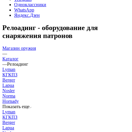
Одноклассники
WhatsApp
Яндекс.Дзен
Релоадинг - оборудование для
снаряжения патронов
Магазин оружия
—
Каталог
—
Релоадинг
Lyman
КГКПЗ
Berger
Lapua
Nosler
Norma
Hornady
Показать еще
Lyman
КГКПЗ
Berger
Lapua