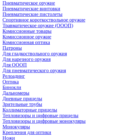
Пневматическое оружие
Пневматические винтовки
Пневматические пистолеты
Спортивное короткоствольное оружие
Травматическое оружие (ОООП)
Комиссионные товары
Комиссионное оружие
Комиссионная оптика
Патроны
Для гладкоствольного оружия
Для нарезного оружия
Для ОООП
Для пневматического оружия
Релоадинг
Оптика
Бинокли
Дальномеры
Дневные прицелы
Зрительные трубы
Коллиматорные прицелы
Тепловизоры и цифровые прицелы
Тепловизоры и цифровые монокуляры
Монокуляры
Крепления для оптики
Ножи