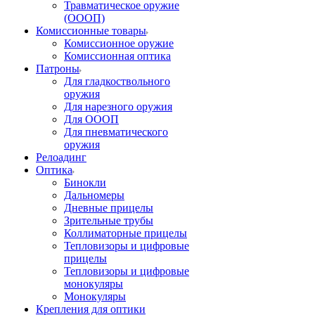
Травматическое оружие
(ОООП)
Комиссионные товары
Комиссионное оружие
Комиссионная оптика
Патроны
Для гладкоствольного
оружия
Для нарезного оружия
Для ОООП
Для пневматического
оружия
Релоадинг
Оптика
Бинокли
Дальномеры
Дневные прицелы
Зрительные трубы
Коллиматорные прицелы
Тепловизоры и цифровые
прицелы
Тепловизоры и цифровые
монокуляры
Монокуляры
Крепления для оптики