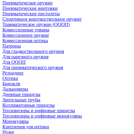
Пневматическое оружие
Пневматические винтовки
Пневматические пистолеты
Спортивное короткоствольное оружие
Травматическое оружие (ОООП)
Комиссионные товары
Комиссионное оружие
Комиссионная оптика
Патроны
Для гладкоствольного оружия
Для нарезного оружия
Для ОООП
Для пневматического оружия
Релоадинг
Оптика
Бинокли
Дальномеры
Дневные прицелы
Зрительные трубы
Коллиматорные прицелы
Тепловизоры и цифровые прицелы
Тепловизоры и цифровые монокуляры
Монокуляры
Крепления для оптики
Ножи