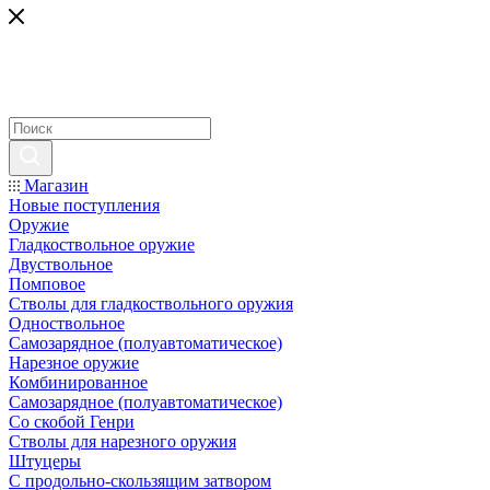
Магазин
Новые поступления
Оружие
Гладкоствольное оружие
Двуствольное
Помповое
Стволы для гладкоствольного оружия
Одноствольное
Самозарядное (полуавтоматическое)
Нарезное оружие
Комбинированное
Самозарядное (полуавтоматическое)
Со скобой Генри
Стволы для нарезного оружия
Штуцеры
С продольно-скользящим затвором