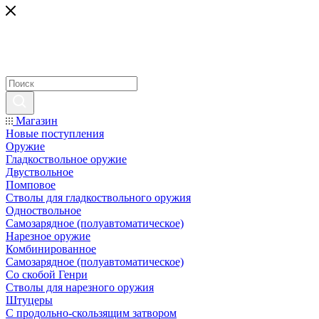
Магазин
Новые поступления
Оружие
Гладкоствольное оружие
Двуствольное
Помповое
Стволы для гладкоствольного оружия
Одноствольное
Самозарядное (полуавтоматическое)
Нарезное оружие
Комбинированное
Самозарядное (полуавтоматическое)
Со скобой Генри
Стволы для нарезного оружия
Штуцеры
С продольно-скользящим затвором