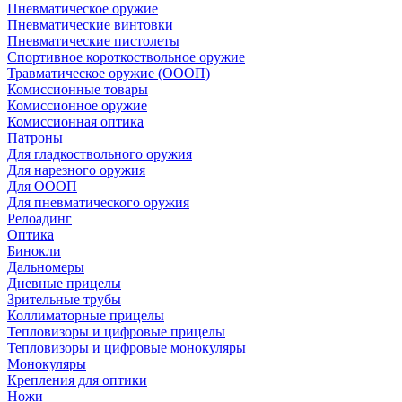
Пневматическое оружие
Пневматические винтовки
Пневматические пистолеты
Спортивное короткоствольное оружие
Травматическое оружие (ОООП)
Комиссионные товары
Комиссионное оружие
Комиссионная оптика
Патроны
Для гладкоствольного оружия
Для нарезного оружия
Для ОООП
Для пневматического оружия
Релоадинг
Оптика
Бинокли
Дальномеры
Дневные прицелы
Зрительные трубы
Коллиматорные прицелы
Тепловизоры и цифровые прицелы
Тепловизоры и цифровые монокуляры
Монокуляры
Крепления для оптики
Ножи