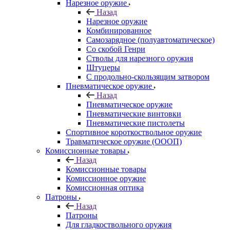
Нарезное оружие
Назад
Нарезное оружие
Комбинированное
Самозарядное (полуавтоматическое)
Со скобой Генри
Стволы для нарезного оружия
Штуцеры
С продольно-скользящим затвором
Пневматическое оружие
Назад
Пневматическое оружие
Пневматические винтовки
Пневматические пистолеты
Спортивное короткоствольное оружие
Травматическое оружие (ОООП)
Комиссионные товары
Назад
Комиссионные товары
Комиссионное оружие
Комиссионная оптика
Патроны
Назад
Патроны
Для гладкоствольного оружия