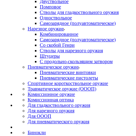
Двуствольное
Помповое
Стволы для гладкоствольного оружия
Одноствольное
Самозарядное (полуавтоматическое)
Нарезное оружие
Комбинированное
Самозарядное (полуавтоматическое)
Со скобой Генри
Стволы для нарезного оружия
Штуцеры
С продольно-скользящим затвором
Пневматическое оружие
Пневматические винтовки
Пневматические пистолеты
Спортивное короткоствольное оружие
Травматическое оружие (ОООП)
Комиссионное оружие
Комиссионная оптика
Для гладкоствольного оружия
Для нарезного оружия
Для ОООП
Для пневматического оружия
Бинокли