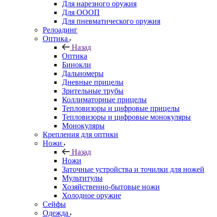
Для нарезного оружия
Для ОООП
Для пневматического оружия
Релоадинг
Оптика
Назад
Оптика
Бинокли
Дальномеры
Дневные прицелы
Зрительные трубы
Коллиматорные прицелы
Тепловизоры и цифровые прицелы
Тепловизоры и цифровые монокуляры
Монокуляры
Крепления для оптики
Ножи
Назад
Ножи
Заточные устройства и точилки для ножей
Мультитулы
Хозяйственно-бытовые ножи
Холодное оружие
Сейфы
Одежда