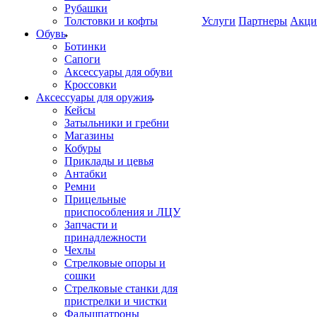
Рубашки
Толстовки и кофты
Услуги
Партнеры
Акци
Обувь
Ботинки
Сапоги
Аксессуары для обуви
Кроссовки
Аксессуары для оружия
Кейсы
Затыльники и гребни
Магазины
Кобуры
Приклады и цевья
Антабки
Ремни
Прицельные
приспособления и ЛЦУ
Запчасти и
принадлежности
Чехлы
Стрелковые опоры и
сошки
Стрелковые станки для
пристрелки и чистки
Фальшпатроны