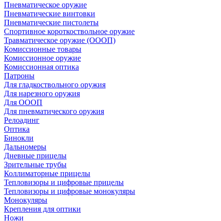
Пневматическое оружие
Пневматические винтовки
Пневматические пистолеты
Спортивное короткоствольное оружие
Травматическое оружие (ОООП)
Комиссионные товары
Комиссионное оружие
Комиссионная оптика
Патроны
Для гладкоствольного оружия
Для нарезного оружия
Для ОООП
Для пневматического оружия
Релоадинг
Оптика
Бинокли
Дальномеры
Дневные прицелы
Зрительные трубы
Коллиматорные прицелы
Тепловизоры и цифровые прицелы
Тепловизоры и цифровые монокуляры
Монокуляры
Крепления для оптики
Ножи