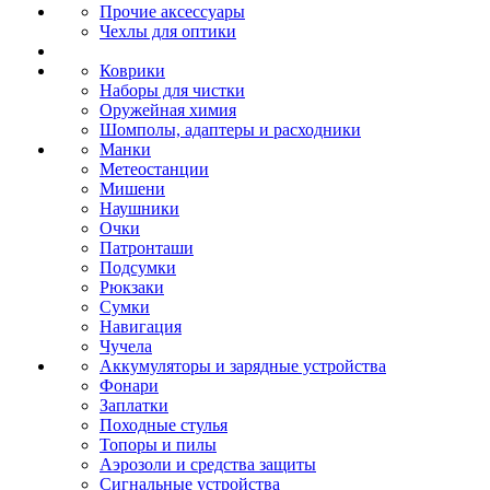
Прочие аксессуары
Чехлы для оптики
Коврики
Наборы для чистки
Оружейная химия
Шомполы, адаптеры и расходники
Манки
Метеостанции
Мишени
Наушники
Очки
Патронташи
Подсумки
Рюкзаки
Сумки
Навигация
Чучела
Аккумуляторы и зарядные устройства
Фонари
Заплатки
Походные стулья
Топоры и пилы
Аэрозоли и средства защиты
Сигнальные устройства