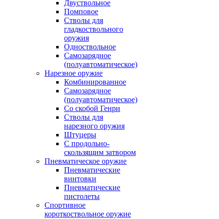
Двуствольное
Помповое
Стволы для
гладкоствольного
оружия
Одноствольное
Самозарядное
(полуавтоматическое)
Нарезное оружие
Комбинированное
Самозарядное
(полуавтоматическое)
Со скобой Генри
Стволы для
нарезного оружия
Штуцеры
С продольно-
скользящим затвором
Пневматическое оружие
Пневматические
винтовки
Пневматические
пистолеты
Спортивное
короткоствольное оружие