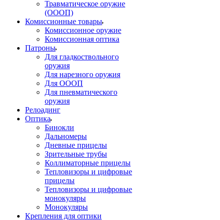
Травматическое оружие
(ОООП)
Комиссионные товары
Комиссионное оружие
Комиссионная оптика
Патроны
Для гладкоствольного
оружия
Для нарезного оружия
Для ОООП
Для пневматического
оружия
Релоадинг
Оптика
Бинокли
Дальномеры
Дневные прицелы
Зрительные трубы
Коллиматорные прицелы
Тепловизоры и цифровые
прицелы
Тепловизоры и цифровые
монокуляры
Монокуляры
Крепления для оптики