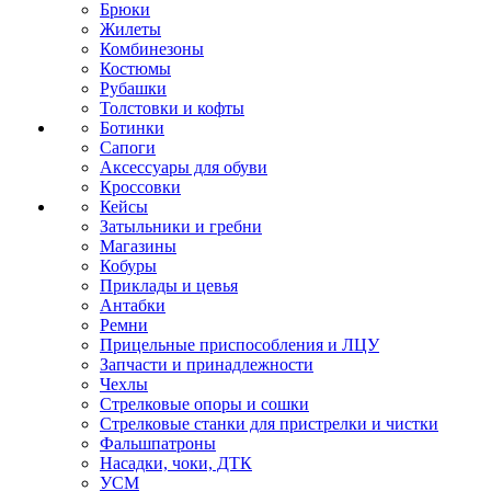
Брюки
Жилеты
Комбинезоны
Костюмы
Рубашки
Толстовки и кофты
Ботинки
Сапоги
Аксессуары для обуви
Кроссовки
Кейсы
Затыльники и гребни
Магазины
Кобуры
Приклады и цевья
Антабки
Ремни
Прицельные приспособления и ЛЦУ
Запчасти и принадлежности
Чехлы
Стрелковые опоры и сошки
Стрелковые станки для пристрелки и чистки
Фальшпатроны
Насадки, чоки, ДТК
УСМ