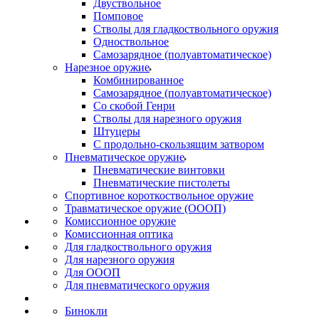
Двуствольное
Помповое
Стволы для гладкоствольного оружия
Одноствольное
Самозарядное (полуавтоматическое)
Нарезное оружие
Комбинированное
Самозарядное (полуавтоматическое)
Со скобой Генри
Стволы для нарезного оружия
Штуцеры
С продольно-скользящим затвором
Пневматическое оружие
Пневматические винтовки
Пневматические пистолеты
Спортивное короткоствольное оружие
Травматическое оружие (ОООП)
Комиссионное оружие
Комиссионная оптика
Для гладкоствольного оружия
Для нарезного оружия
Для ОООП
Для пневматического оружия
Бинокли