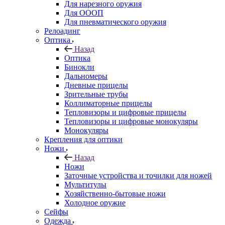
Для нарезного оружия
Для ОООП
Для пневматического оружия
Релоадинг
Оптика
Назад
Оптика
Бинокли
Дальномеры
Дневные прицелы
Зрительные трубы
Коллиматорные прицелы
Тепловизоры и цифровые прицелы
Тепловизоры и цифровые монокуляры
Монокуляры
Крепления для оптики
Ножи
Назад
Ножи
Заточные устройства и точилки для ножей
Мультитулы
Хозяйственно-бытовые ножи
Холодное оружие
Сейфы
Одежда