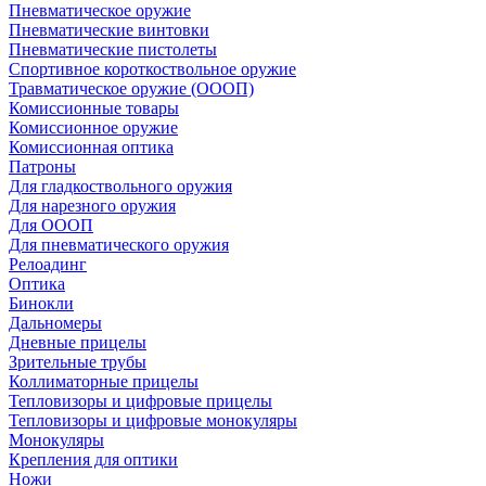
Пневматическое оружие
Пневматические винтовки
Пневматические пистолеты
Спортивное короткоствольное оружие
Травматическое оружие (ОООП)
Комиссионные товары
Комиссионное оружие
Комиссионная оптика
Патроны
Для гладкоствольного оружия
Для нарезного оружия
Для ОООП
Для пневматического оружия
Релоадинг
Оптика
Бинокли
Дальномеры
Дневные прицелы
Зрительные трубы
Коллиматорные прицелы
Тепловизоры и цифровые прицелы
Тепловизоры и цифровые монокуляры
Монокуляры
Крепления для оптики
Ножи