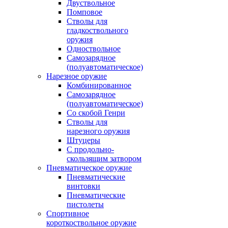
Двуствольное
Помповое
Стволы для
гладкоствольного
оружия
Одноствольное
Самозарядное
(полуавтоматическое)
Нарезное оружие
Комбинированное
Самозарядное
(полуавтоматическое)
Со скобой Генри
Стволы для
нарезного оружия
Штуцеры
С продольно-
скользящим затвором
Пневматическое оружие
Пневматические
винтовки
Пневматические
пистолеты
Спортивное
короткоствольное оружие