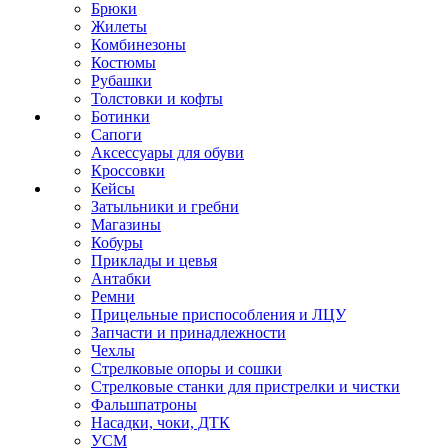
Брюки
Жилеты
Комбинезоны
Костюмы
Рубашки
Толстовки и кофты
Ботинки
Сапоги
Аксессуары для обуви
Кроссовки
Кейсы
Затыльники и гребни
Магазины
Кобуры
Приклады и цевья
Антабки
Ремни
Прицельные приспособления и ЛЦУ
Запчасти и принадлежности
Чехлы
Стрелковые опоры и сошки
Стрелковые станки для пристрелки и чистки
Фальшпатроны
Насадки, чоки, ДТК
УСМ