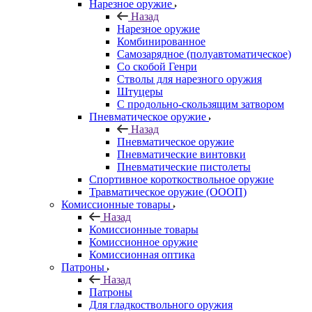
Нарезное оружие
Назад
Нарезное оружие
Комбинированное
Самозарядное (полуавтоматическое)
Со скобой Генри
Стволы для нарезного оружия
Штуцеры
С продольно-скользящим затвором
Пневматическое оружие
Назад
Пневматическое оружие
Пневматические винтовки
Пневматические пистолеты
Спортивное короткоствольное оружие
Травматическое оружие (ОООП)
Комиссионные товары
Назад
Комиссионные товары
Комиссионное оружие
Комиссионная оптика
Патроны
Назад
Патроны
Для гладкоствольного оружия