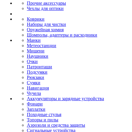
Прочие аксессуары
Чехлы для оптики
Коврики
Наборы для чистки
Оружейная химия
Шомполы, адаптеры и расходники
Манки
Метеостанции
Мишени
Наушники
Очки
Патронташи
Подсумки
Рюкзаки
Сумки
Навигация
Чучела
Аккумуляторы и зарядные устройства
Фонари
Заплатки
Походные стулья
Топоры и пилы
Аэрозоли и средства защиты
Сигнальные устройства