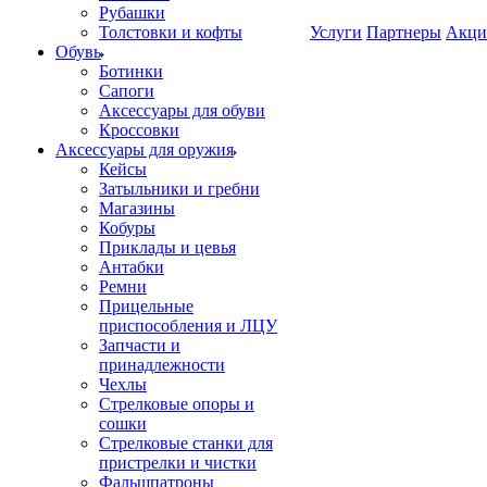
Рубашки
Толстовки и кофты
Услуги
Партнеры
Акци
Обувь
Ботинки
Сапоги
Аксессуары для обуви
Кроссовки
Аксессуары для оружия
Кейсы
Затыльники и гребни
Магазины
Кобуры
Приклады и цевья
Антабки
Ремни
Прицельные
приспособления и ЛЦУ
Запчасти и
принадлежности
Чехлы
Стрелковые опоры и
сошки
Стрелковые станки для
пристрелки и чистки
Фальшпатроны