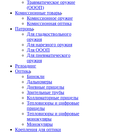
Травматическое оружие
(ОООП)
Комиссионные товары
Комиссионное оружие
Комиссионная оптика
Патроны
Для гладкоствольного
оружия
Для нарезного оружия
Для ОООП
Для пневматического
оружия
Релоадинг
Оптика
Бинокли
Дальномеры
Дневные прицелы
Зрительные трубы
Коллиматорные прицелы
Тепловизоры и цифровые
прицелы
Тепловизоры и цифровые
монокуляры
Монокуляры
Крепления для оптики