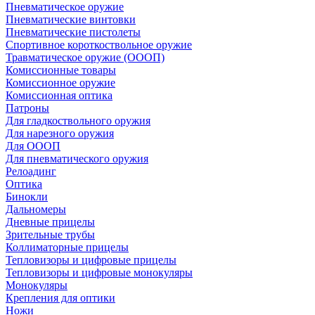
Пневматическое оружие
Пневматические винтовки
Пневматические пистолеты
Спортивное короткоствольное оружие
Травматическое оружие (ОООП)
Комиссионные товары
Комиссионное оружие
Комиссионная оптика
Патроны
Для гладкоствольного оружия
Для нарезного оружия
Для ОООП
Для пневматического оружия
Релоадинг
Оптика
Бинокли
Дальномеры
Дневные прицелы
Зрительные трубы
Коллиматорные прицелы
Тепловизоры и цифровые прицелы
Тепловизоры и цифровые монокуляры
Монокуляры
Крепления для оптики
Ножи