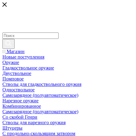
Магазин
Новые поступления
Оружие
Гладкоствольное оружие
Двуствольное
Помповое
Стволы для гладкоствольного оружия
Одноствольное
Самозарядное (полуавтоматическое)
Нарезное оружие
Комбинированное
Самозарядное (полуавтоматическое)
Со скобой Генри
Стволы для нарезного оружия
Штуцеры
С продольно-скользящим затвором