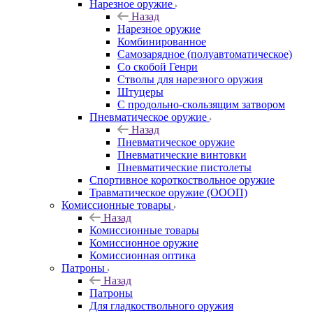
Нарезное оружие
Назад
Нарезное оружие
Комбинированное
Самозарядное (полуавтоматическое)
Со скобой Генри
Стволы для нарезного оружия
Штуцеры
С продольно-скользящим затвором
Пневматическое оружие
Назад
Пневматическое оружие
Пневматические винтовки
Пневматические пистолеты
Спортивное короткоствольное оружие
Травматическое оружие (ОООП)
Комиссионные товары
Назад
Комиссионные товары
Комиссионное оружие
Комиссионная оптика
Патроны
Назад
Патроны
Для гладкоствольного оружия