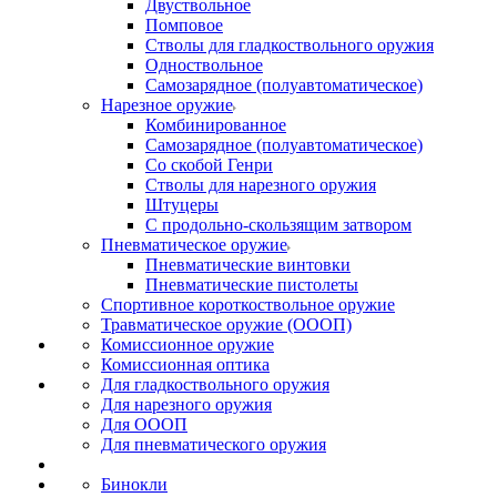
Двуствольное
Помповое
Стволы для гладкоствольного оружия
Одноствольное
Самозарядное (полуавтоматическое)
Нарезное оружие
Комбинированное
Самозарядное (полуавтоматическое)
Со скобой Генри
Стволы для нарезного оружия
Штуцеры
С продольно-скользящим затвором
Пневматическое оружие
Пневматические винтовки
Пневматические пистолеты
Спортивное короткоствольное оружие
Травматическое оружие (ОООП)
Комиссионное оружие
Комиссионная оптика
Для гладкоствольного оружия
Для нарезного оружия
Для ОООП
Для пневматического оружия
Бинокли