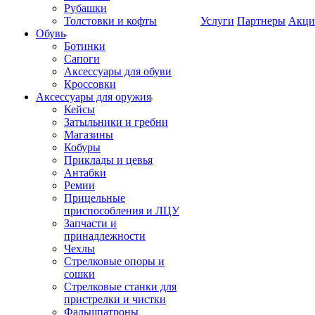
Рубашки
Толстовки и кофты
Услуги
Партнеры
Акци
Обувь
Ботинки
Сапоги
Аксессуары для обуви
Кроссовки
Аксессуары для оружия
Кейсы
Затыльники и гребни
Магазины
Кобуры
Приклады и цевья
Антабки
Ремни
Прицельные
приспособления и ЛЦУ
Запчасти и
принадлежности
Чехлы
Стрелковые опоры и
сошки
Стрелковые станки для
пристрелки и чистки
Фальшпатроны