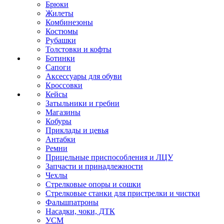
Брюки
Жилеты
Комбинезоны
Костюмы
Рубашки
Толстовки и кофты
Ботинки
Сапоги
Аксессуары для обуви
Кроссовки
Кейсы
Затыльники и гребни
Магазины
Кобуры
Приклады и цевья
Антабки
Ремни
Прицельные приспособления и ЛЦУ
Запчасти и принадлежности
Чехлы
Стрелковые опоры и сошки
Стрелковые станки для пристрелки и чистки
Фальшпатроны
Насадки, чоки, ДТК
УСМ