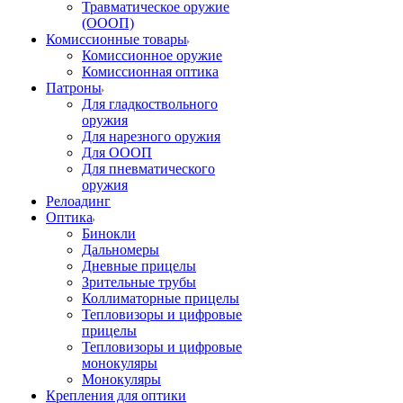
Травматическое оружие
(ОООП)
Комиссионные товары
Комиссионное оружие
Комиссионная оптика
Патроны
Для гладкоствольного
оружия
Для нарезного оружия
Для ОООП
Для пневматического
оружия
Релоадинг
Оптика
Бинокли
Дальномеры
Дневные прицелы
Зрительные трубы
Коллиматорные прицелы
Тепловизоры и цифровые
прицелы
Тепловизоры и цифровые
монокуляры
Монокуляры
Крепления для оптики