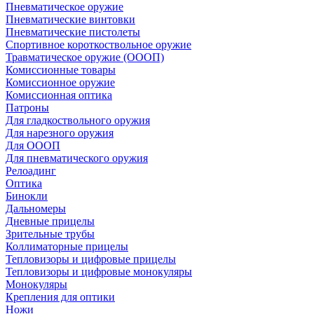
Пневматическое оружие
Пневматические винтовки
Пневматические пистолеты
Спортивное короткоствольное оружие
Травматическое оружие (ОООП)
Комиссионные товары
Комиссионное оружие
Комиссионная оптика
Патроны
Для гладкоствольного оружия
Для нарезного оружия
Для ОООП
Для пневматического оружия
Релоадинг
Оптика
Бинокли
Дальномеры
Дневные прицелы
Зрительные трубы
Коллиматорные прицелы
Тепловизоры и цифровые прицелы
Тепловизоры и цифровые монокуляры
Монокуляры
Крепления для оптики
Ножи