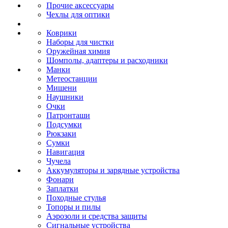
Прочие аксессуары
Чехлы для оптики
Коврики
Наборы для чистки
Оружейная химия
Шомполы, адаптеры и расходники
Манки
Метеостанции
Мишени
Наушники
Очки
Патронташи
Подсумки
Рюкзаки
Сумки
Навигация
Чучела
Аккумуляторы и зарядные устройства
Фонари
Заплатки
Походные стулья
Топоры и пилы
Аэрозоли и средства защиты
Сигнальные устройства