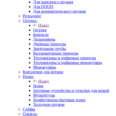
Для нарезного оружия
Для ОООП
Для пневматического оружия
Релоадинг
Оптика
Назад
Оптика
Бинокли
Дальномеры
Дневные прицелы
Зрительные трубы
Коллиматорные прицелы
Тепловизоры и цифровые прицелы
Тепловизоры и цифровые монокуляры
Монокуляры
Крепления для оптики
Ножи
Назад
Ножи
Заточные устройства и точилки для ножей
Мультитулы
Хозяйственно-бытовые ножи
Холодное оружие
Сейфы
Одежда