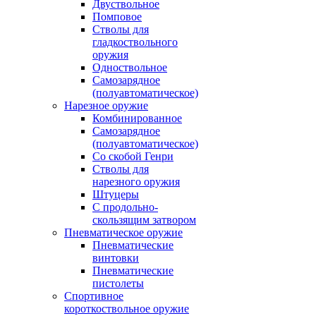
Двуствольное
Помповое
Стволы для
гладкоствольного
оружия
Одноствольное
Самозарядное
(полуавтоматическое)
Нарезное оружие
Комбинированное
Самозарядное
(полуавтоматическое)
Со скобой Генри
Стволы для
нарезного оружия
Штуцеры
С продольно-
скользящим затвором
Пневматическое оружие
Пневматические
винтовки
Пневматические
пистолеты
Спортивное
короткоствольное оружие