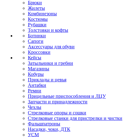
Брюки
Жилеты
Комбинезоны
Костюмы
Рубашки
Толстовки и кофты
Ботинки
Сапоги
Аксессуары для обуви
Кроссовки
Кейсы
Затыльники и гребни
Магазины
Кобуры
Приклады и цевья
Антабки
Ремни
Прицельные приспособления и ЛЦУ
Запчасти и принадлежности
Чехлы
Стрелковые опоры и сошки
Стрелковые станки для пристрелки и чистки
Фальшпатроны
Насадки, чоки, ДТК
УСМ