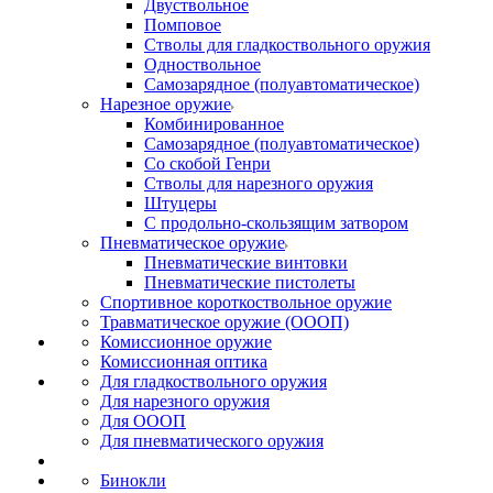
Двуствольное
Помповое
Стволы для гладкоствольного оружия
Одноствольное
Самозарядное (полуавтоматическое)
Нарезное оружие
Комбинированное
Самозарядное (полуавтоматическое)
Со скобой Генри
Стволы для нарезного оружия
Штуцеры
С продольно-скользящим затвором
Пневматическое оружие
Пневматические винтовки
Пневматические пистолеты
Спортивное короткоствольное оружие
Травматическое оружие (ОООП)
Комиссионное оружие
Комиссионная оптика
Для гладкоствольного оружия
Для нарезного оружия
Для ОООП
Для пневматического оружия
Бинокли