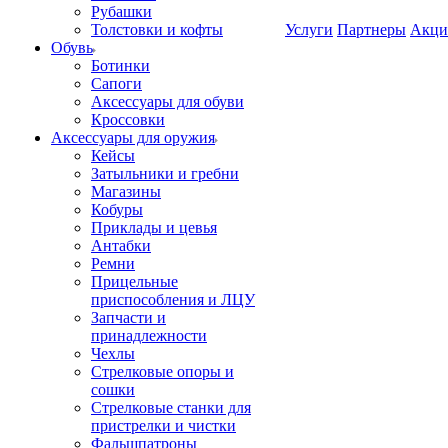
Рубашки
Толстовки и кофты
Услуги
Партнеры
Акци
Обувь
Ботинки
Сапоги
Аксессуары для обуви
Кроссовки
Аксессуары для оружия
Кейсы
Затыльники и гребни
Магазины
Кобуры
Приклады и цевья
Антабки
Ремни
Прицельные
приспособления и ЛЦУ
Запчасти и
принадлежности
Чехлы
Стрелковые опоры и
сошки
Стрелковые станки для
пристрелки и чистки
Фальшпатроны