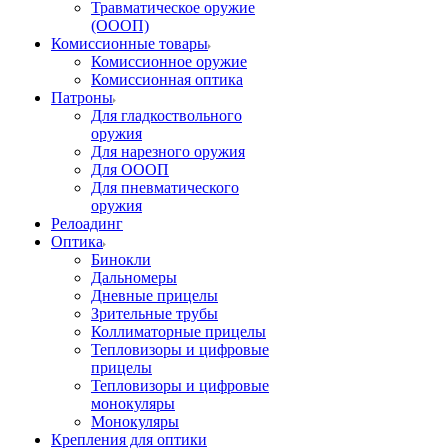
Травматическое оружие
(ОООП)
Комиссионные товары
Комиссионное оружие
Комиссионная оптика
Патроны
Для гладкоствольного
оружия
Для нарезного оружия
Для ОООП
Для пневматического
оружия
Релоадинг
Оптика
Бинокли
Дальномеры
Дневные прицелы
Зрительные трубы
Коллиматорные прицелы
Тепловизоры и цифровые
прицелы
Тепловизоры и цифровые
монокуляры
Монокуляры
Крепления для оптики