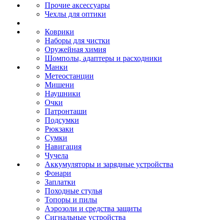
Прочие аксессуары
Чехлы для оптики
Коврики
Наборы для чистки
Оружейная химия
Шомполы, адаптеры и расходники
Манки
Метеостанции
Мишени
Наушники
Очки
Патронташи
Подсумки
Рюкзаки
Сумки
Навигация
Чучела
Аккумуляторы и зарядные устройства
Фонари
Заплатки
Походные стулья
Топоры и пилы
Аэрозоли и средства защиты
Сигнальные устройства