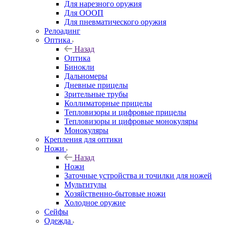
Для нарезного оружия
Для ОООП
Для пневматического оружия
Релоадинг
Оптика
Назад
Оптика
Бинокли
Дальномеры
Дневные прицелы
Зрительные трубы
Коллиматорные прицелы
Тепловизоры и цифровые прицелы
Тепловизоры и цифровые монокуляры
Монокуляры
Крепления для оптики
Ножи
Назад
Ножи
Заточные устройства и точилки для ножей
Мультитулы
Хозяйственно-бытовые ножи
Холодное оружие
Сейфы
Одежда