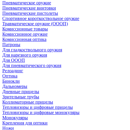
Пневматическое оружие
Пневматические винтовки
Пневматические пистолеты
Спортивное короткоствольное оружие
Травматическое оружие (ОООП)
Комиссионные товары
Комиссионное оружие
Комиссионная оптика
Патроны
Для гладкоствольного оружия
Для нарезного оружия
Для ОООП
Для пневматического оружия
Релоадинг
Оптика
Бинокли
Дальномеры
Дневные прицелы
Зрительные трубы
Коллиматорные прицелы
Тепловизоры и цифровые прицелы
Тепловизоры и цифровые монокуляры
Монокуляры
Крепления для оптики
Ножи