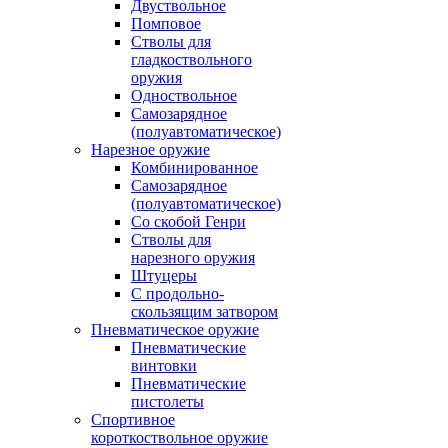
Двуствольное
Помповое
Стволы для
гладкоствольного
оружия
Одноствольное
Самозарядное
(полуавтоматическое)
Нарезное оружие
Комбинированное
Самозарядное
(полуавтоматическое)
Со скобой Генри
Стволы для
нарезного оружия
Штуцеры
С продольно-
скользящим затвором
Пневматическое оружие
Пневматические
винтовки
Пневматические
пистолеты
Спортивное
короткоствольное оружие