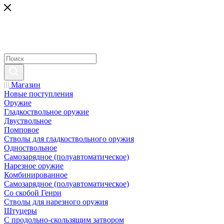
Магазин
Новые поступления
Оружие
Гладкоствольное оружие
Двуствольное
Помповое
Стволы для гладкоствольного оружия
Одноствольное
Самозарядное (полуавтоматическое)
Нарезное оружие
Комбинированное
Самозарядное (полуавтоматическое)
Со скобой Генри
Стволы для нарезного оружия
Штуцеры
С продольно-скользящим затвором