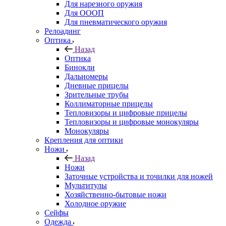
Для нарезного оружия
Для ОООП
Для пневматического оружия
Релоадинг
Оптика
Назад
Оптика
Бинокли
Дальномеры
Дневные прицелы
Зрительные трубы
Коллиматорные прицелы
Тепловизоры и цифровые прицелы
Тепловизоры и цифровые монокуляры
Монокуляры
Крепления для оптики
Ножи
Назад
Ножи
Заточные устройства и точилки для ножей
Мультитулы
Хозяйственно-бытовые ножи
Холодное оружие
Сейфы
Одежда