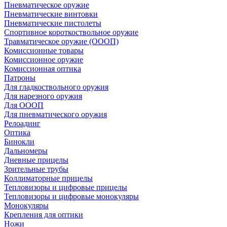
Пневматическое оружие
Пневматические винтовки
Пневматические пистолеты
Спортивное короткоствольное оружие
Травматическое оружие (ОООП)
Комиссионные товары
Комиссионное оружие
Комиссионная оптика
Патроны
Для гладкоствольного оружия
Для нарезного оружия
Для ОООП
Для пневматического оружия
Релоадинг
Оптика
Бинокли
Дальномеры
Дневные прицелы
Зрительные трубы
Коллиматорные прицелы
Тепловизоры и цифровые прицелы
Тепловизоры и цифровые монокуляры
Монокуляры
Крепления для оптики
Ножи