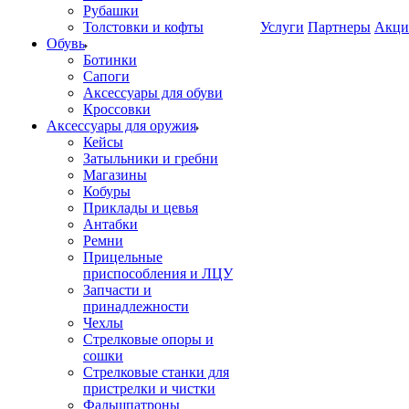
Рубашки
Толстовки и кофты
Услуги
Партнеры
Акци
Обувь
Ботинки
Сапоги
Аксессуары для обуви
Кроссовки
Аксессуары для оружия
Кейсы
Затыльники и гребни
Магазины
Кобуры
Приклады и цевья
Антабки
Ремни
Прицельные
приспособления и ЛЦУ
Запчасти и
принадлежности
Чехлы
Стрелковые опоры и
сошки
Стрелковые станки для
пристрелки и чистки
Фальшпатроны