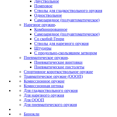
Двуствольное
Помповое
Стволы для гладкоствольного оружия
Одноствольное
Самозарядное (полуавтоматическое)
Нарезное оружие
Комбинированное
Самозарядное (полуавтоматическое)
Со скобой Генри
Стволы для нарезного оружия
Штуцеры
С продольно-скользящим затвором
Пневматическое оружие
Пневматические винтовки
Пневматические пистолеты
Спортивное короткоствольное оружие
Травматическое оружие (ОООП)
Комиссионное оружие
Комиссионная оптика
Для гладкоствольного оружия
Для нарезного оружия
Для ОООП
Для пневматического оружия
Бинокли