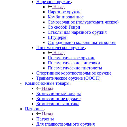
Нарезное оружие
Назад
Нарезное оружие
Комбинированное
Самозарядное (полуавтоматическое)
Со скобой Генри
Стволы для нарезного оружия
Штуцеры
С продольно-скользящим затвором
Пневматическое оружие
Назад
Пневматическое оружие
Пневматические винтовки
Пневматические пистолеты
Спортивное короткоствольное оружие
Травматическое оружие (ОООП)
Комиссионные товары
Назад
Комиссионные товары
Комиссионное оружие
Комиссионная оптика
Патроны
Назад
Патроны
Для гладкоствольного оружия