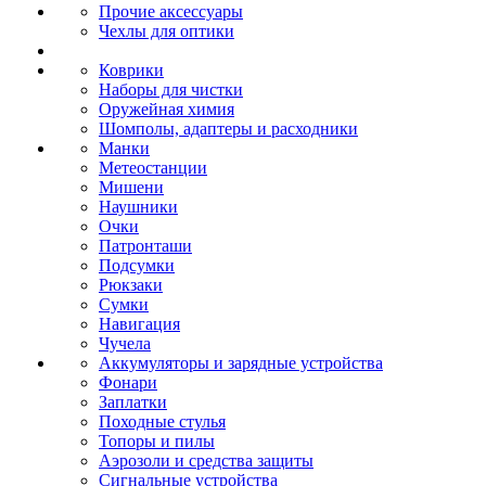
Прочие аксессуары
Чехлы для оптики
Коврики
Наборы для чистки
Оружейная химия
Шомполы, адаптеры и расходники
Манки
Метеостанции
Мишени
Наушники
Очки
Патронташи
Подсумки
Рюкзаки
Сумки
Навигация
Чучела
Аккумуляторы и зарядные устройства
Фонари
Заплатки
Походные стулья
Топоры и пилы
Аэрозоли и средства защиты
Сигнальные устройства