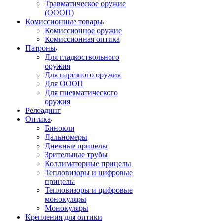
Травматическое оружие
(ОООП)
Комиссионные товары
Комиссионное оружие
Комиссионная оптика
Патроны
Для гладкоствольного
оружия
Для нарезного оружия
Для ОООП
Для пневматического
оружия
Релоадинг
Оптика
Бинокли
Дальномеры
Дневные прицелы
Зрительные трубы
Коллиматорные прицелы
Тепловизоры и цифровые
прицелы
Тепловизоры и цифровые
монокуляры
Монокуляры
Крепления для оптики