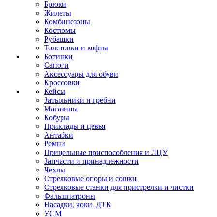
Брюки
Жилеты
Комбинезоны
Костюмы
Рубашки
Толстовки и кофты
Ботинки
Сапоги
Аксессуары для обуви
Кроссовки
Кейсы
Затыльники и гребни
Магазины
Кобуры
Приклады и цевья
Антабки
Ремни
Прицельные приспособления и ЛЦУ
Запчасти и принадлежности
Чехлы
Стрелковые опоры и сошки
Стрелковые станки для пристрелки и чистки
Фальшпатроны
Насадки, чоки, ДТК
УСМ