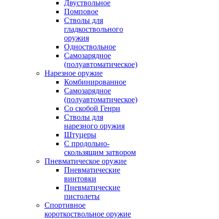
Двуствольное
Помповое
Стволы для
гладкоствольного
оружия
Одноствольное
Самозарядное
(полуавтоматическое)
Нарезное оружие
Комбинированное
Самозарядное
(полуавтоматическое)
Со скобой Генри
Стволы для
нарезного оружия
Штуцеры
С продольно-
скользящим затвором
Пневматическое оружие
Пневматические
винтовки
Пневматические
пистолеты
Спортивное
короткоствольное оружие