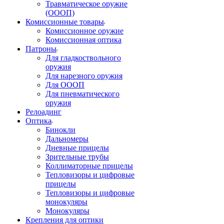
Травматическое оружие
(ОООП)
Комиссионные товары
Комиссионное оружие
Комиссионная оптика
Патроны
Для гладкоствольного
оружия
Для нарезного оружия
Для ОООП
Для пневматического
оружия
Релоадинг
Оптика
Бинокли
Дальномеры
Дневные прицелы
Зрительные трубы
Коллиматорные прицелы
Тепловизоры и цифровые
прицелы
Тепловизоры и цифровые
монокуляры
Монокуляры
Крепления для оптики