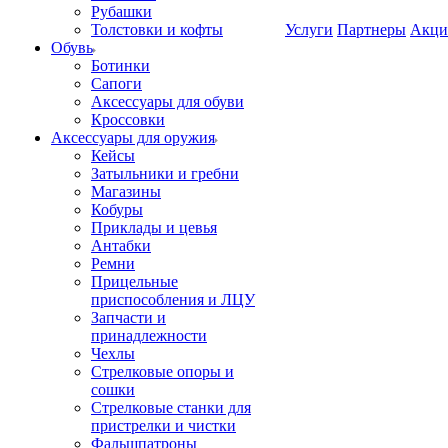
Рубашки
Толстовки и кофты
Услуги
Партнеры
Акци
Обувь
Ботинки
Сапоги
Аксессуары для обуви
Кроссовки
Аксессуары для оружия
Кейсы
Затыльники и гребни
Магазины
Кобуры
Приклады и цевья
Антабки
Ремни
Прицельные
приспособления и ЛЦУ
Запчасти и
принадлежности
Чехлы
Стрелковые опоры и
сошки
Стрелковые станки для
пристрелки и чистки
Фальшпатроны