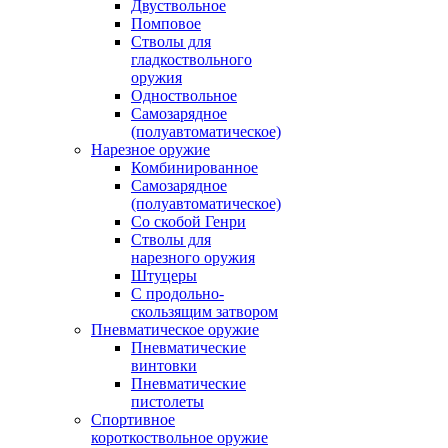
Двуствольное
Помповое
Стволы для
гладкоствольного
оружия
Одноствольное
Самозарядное
(полуавтоматическое)
Нарезное оружие
Комбинированное
Самозарядное
(полуавтоматическое)
Со скобой Генри
Стволы для
нарезного оружия
Штуцеры
С продольно-
скользящим затвором
Пневматическое оружие
Пневматические
винтовки
Пневматические
пистолеты
Спортивное
короткоствольное оружие