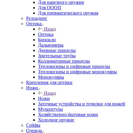
Для нарезного оружия
Для ОООП
Для пневматического оружия
Релоадинг
Оптика
Назад
Оптика
Бинокли
Дальномеры
Дневные прицелы
Зрительные трубы
Коллиматорные прицелы
Тепловизоры и цифровые прицелы
Тепловизоры и цифровые монокуляры
Монокуляры
Крепления для оптики
Ножи
Назад
Ножи
Заточные устройства и точилки для ножей
Мультитулы
Хозяйственно-бытовые ножи
Холодное оружие
Сейфы
Одежда