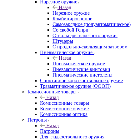
Нарезное оружие
Назад
Нарезное оружие
Комбинированное
Самозарядное (полуавтоматическое)
Со скобой Генри
Стволы для нарезного оружия
Штуцеры
С продольно-скользящим затвором
Пневматическое оружие
Назад
Пневматическое оружие
Пневматические винтовки
Пневматические пистолеты
Спортивное короткоствольное оружие
Травматическое оружие (ОООП)
Комиссионные товары
Назад
Комиссионные товары
Комиссионное оружие
Комиссионная оптика
Патроны
Назад
Патроны
Для гладкоствольного оружия