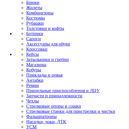
Брюки
Жилеты
Комбинезоны
Костюмы
Рубашки
Толстовки и кофты
Ботинки
Сапоги
Аксессуары для обуви
Кроссовки
Кейсы
Затыльники и гребни
Магазины
Кобуры
Приклады и цевья
Антабки
Ремни
Прицельные приспособления и ЛЦУ
Запчасти и принадлежности
Чехлы
Стрелковые опоры и сошки
Стрелковые станки для пристрелки и чистки
Фальшпатроны
Насадки, чоки, ДТК
УСМ