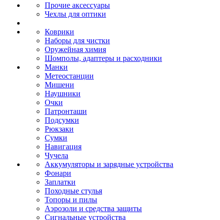
Прочие аксессуары
Чехлы для оптики
Коврики
Наборы для чистки
Оружейная химия
Шомполы, адаптеры и расходники
Манки
Метеостанции
Мишени
Наушники
Очки
Патронташи
Подсумки
Рюкзаки
Сумки
Навигация
Чучела
Аккумуляторы и зарядные устройства
Фонари
Заплатки
Походные стулья
Топоры и пилы
Аэрозоли и средства защиты
Сигнальные устройства