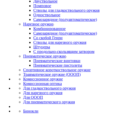
Двуствольное
Помповое
Стволы для гладкоствольного оружия
Одноствольное
Самозарядное (полуавтоматическое)
Нарезное оружие
Комбинированное
Самозарядное (полуавтоматическое)
Со скобой Генри
Стволы для нарезного оружия
Штуцеры
С продольно-скользящим затвором
Пневматическое оружие
Пневматические винтовки
Пневматические пистолеты
Спортивное короткоствольное оружие
Травматическое оружие (ОООП)
Комиссионное оружие
Комиссионная оптика
Для гладкоствольного оружия
Для нарезного оружия
Для ОООП
Для пневматического оружия
Бинокли