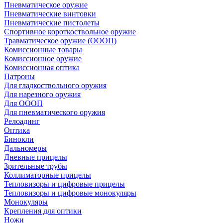
Пневматическое оружие
Пневматические винтовки
Пневматические пистолеты
Спортивное короткоствольное оружие
Травматическое оружие (ОООП)
Комиссионные товары
Комиссионное оружие
Комиссионная оптика
Патроны
Для гладкоствольного оружия
Для нарезного оружия
Для ОООП
Для пневматического оружия
Релоадинг
Оптика
Бинокли
Дальномеры
Дневные прицелы
Зрительные трубы
Коллиматорные прицелы
Тепловизоры и цифровые прицелы
Тепловизоры и цифровые монокуляры
Монокуляры
Крепления для оптики
Ножи