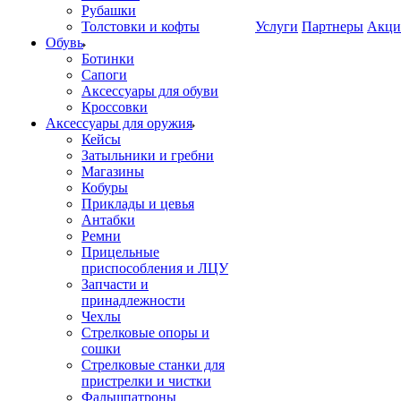
Рубашки
Толстовки и кофты
Услуги
Партнеры
Акци
Обувь
Ботинки
Сапоги
Аксессуары для обуви
Кроссовки
Аксессуары для оружия
Кейсы
Затыльники и гребни
Магазины
Кобуры
Приклады и цевья
Антабки
Ремни
Прицельные
приспособления и ЛЦУ
Запчасти и
принадлежности
Чехлы
Стрелковые опоры и
сошки
Стрелковые станки для
пристрелки и чистки
Фальшпатроны