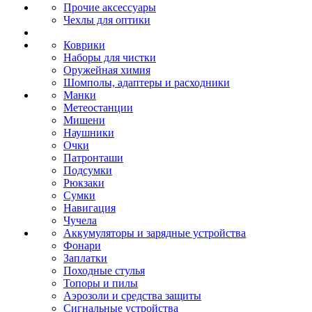
Прочие аксессуары
Чехлы для оптики
Коврики
Наборы для чистки
Оружейная химия
Шомполы, адаптеры и расходники
Манки
Метеостанции
Мишени
Наушники
Очки
Патронташи
Подсумки
Рюкзаки
Сумки
Навигация
Чучела
Аккумуляторы и зарядные устройства
Фонари
Заплатки
Походные стулья
Топоры и пилы
Аэрозоли и средства защиты
Сигнальные устройства