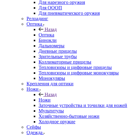
Для нарезного оружия
Для ОООП
Для пневматического оружия
Релоадинг
Оптика
Назад
Оптика
Бинокли
Дальномеры
Дневные прицелы
Зрительные трубы
Коллиматорные прицелы
Тепловизоры и цифровые прицелы
Тепловизоры и цифровые монокуляры
Монокуляры
Крепления для оптики
Ножи
Назад
Ножи
Заточные устройства и точилки для ножей
Мультитулы
Хозяйственно-бытовые ножи
Холодное оружие
Сейфы
Одежда