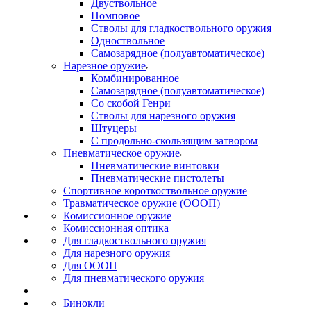
Двуствольное
Помповое
Стволы для гладкоствольного оружия
Одноствольное
Самозарядное (полуавтоматическое)
Нарезное оружие
Комбинированное
Самозарядное (полуавтоматическое)
Со скобой Генри
Стволы для нарезного оружия
Штуцеры
С продольно-скользящим затвором
Пневматическое оружие
Пневматические винтовки
Пневматические пистолеты
Спортивное короткоствольное оружие
Травматическое оружие (ОООП)
Комиссионное оружие
Комиссионная оптика
Для гладкоствольного оружия
Для нарезного оружия
Для ОООП
Для пневматического оружия
Бинокли