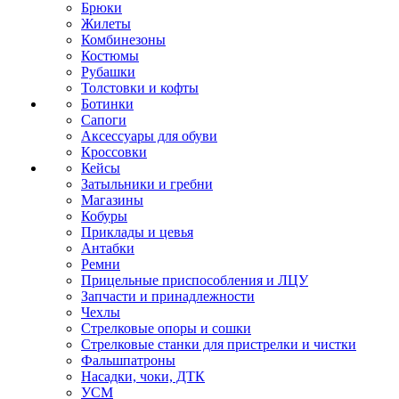
Брюки
Жилеты
Комбинезоны
Костюмы
Рубашки
Толстовки и кофты
Ботинки
Сапоги
Аксессуары для обуви
Кроссовки
Кейсы
Затыльники и гребни
Магазины
Кобуры
Приклады и цевья
Антабки
Ремни
Прицельные приспособления и ЛЦУ
Запчасти и принадлежности
Чехлы
Стрелковые опоры и сошки
Стрелковые станки для пристрелки и чистки
Фальшпатроны
Насадки, чоки, ДТК
УСМ