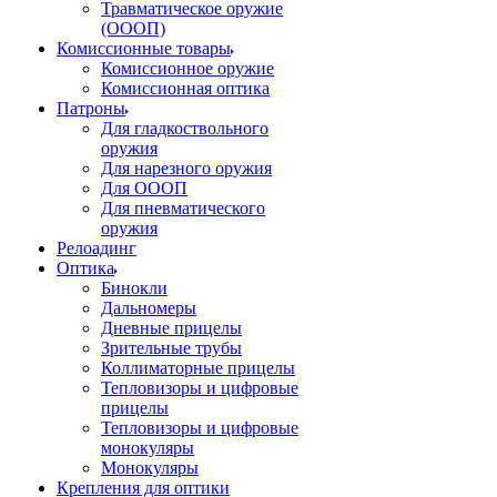
Травматическое оружие
(ОООП)
Комиссионные товары
Комиссионное оружие
Комиссионная оптика
Патроны
Для гладкоствольного
оружия
Для нарезного оружия
Для ОООП
Для пневматического
оружия
Релоадинг
Оптика
Бинокли
Дальномеры
Дневные прицелы
Зрительные трубы
Коллиматорные прицелы
Тепловизоры и цифровые
прицелы
Тепловизоры и цифровые
монокуляры
Монокуляры
Крепления для оптики