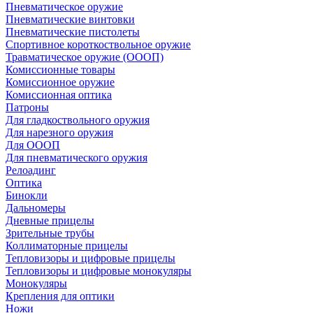
Пневматическое оружие
Пневматические винтовки
Пневматические пистолеты
Спортивное короткоствольное оружие
Травматическое оружие (ОООП)
Комиссионные товары
Комиссионное оружие
Комиссионная оптика
Патроны
Для гладкоствольного оружия
Для нарезного оружия
Для ОООП
Для пневматического оружия
Релоадинг
Оптика
Бинокли
Дальномеры
Дневные прицелы
Зрительные трубы
Коллиматорные прицелы
Тепловизоры и цифровые прицелы
Тепловизоры и цифровые монокуляры
Монокуляры
Крепления для оптики
Ножи