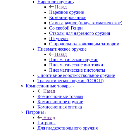
Нарезное оружие
Назад
Нарезное оружие
Комбинированное
Самозарядное (полуавтоматическое)
Со скобой Генри
Стволы для нарезного оружия
Штуцеры
С продольно-скользящим затвором
Пневматическое оружие
Назад
Пневматическое оружие
Пневматические винтовки
Пневматические пистолеты
Спортивное короткоствольное оружие
Травматическое оружие (ОООП)
Комиссионные товары
Назад
Комиссионные товары
Комиссионное оружие
Комиссионная оптика
Патроны
Назад
Патроны
Для гладкоствольного оружия