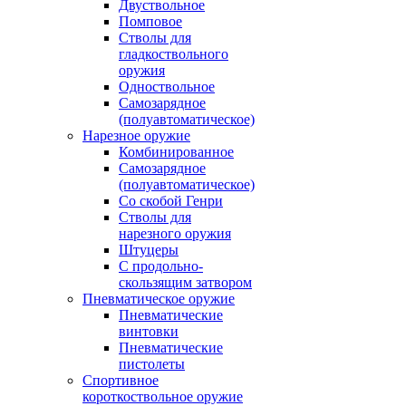
Двуствольное
Помповое
Стволы для
гладкоствольного
оружия
Одноствольное
Самозарядное
(полуавтоматическое)
Нарезное оружие
Комбинированное
Самозарядное
(полуавтоматическое)
Со скобой Генри
Стволы для
нарезного оружия
Штуцеры
С продольно-
скользящим затвором
Пневматическое оружие
Пневматические
винтовки
Пневматические
пистолеты
Спортивное
короткоствольное оружие