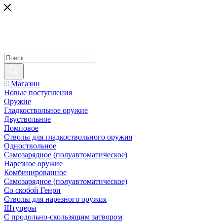
Магазин
Новые поступления
Оружие
Гладкоствольное оружие
Двуствольное
Помповое
Стволы для гладкоствольного оружия
Одноствольное
Самозарядное (полуавтоматическое)
Нарезное оружие
Комбинированное
Самозарядное (полуавтоматическое)
Со скобой Генри
Стволы для нарезного оружия
Штуцеры
С продольно-скользящим затвором