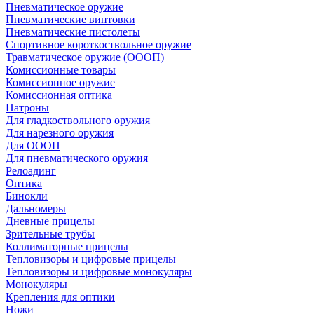
Пневматическое оружие
Пневматические винтовки
Пневматические пистолеты
Спортивное короткоствольное оружие
Травматическое оружие (ОООП)
Комиссионные товары
Комиссионное оружие
Комиссионная оптика
Патроны
Для гладкоствольного оружия
Для нарезного оружия
Для ОООП
Для пневматического оружия
Релоадинг
Оптика
Бинокли
Дальномеры
Дневные прицелы
Зрительные трубы
Коллиматорные прицелы
Тепловизоры и цифровые прицелы
Тепловизоры и цифровые монокуляры
Монокуляры
Крепления для оптики
Ножи