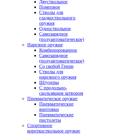
Двуствольное
Помповое
Стволы для
гладкоствольного
оружия
Одноствольное
Самозарядное
(полуавтоматическое)
Нарезное оружие
Комбинированное
Самозарядное
(полуавтоматическое)
Со скобой Генри
Стволы для
нарезного оружия
Штуцеры
С продольно-
скользящим затвором
Пневматическое оружие
Пневматические
винтовки
Пневматические
пистолеты
Спортивное
короткоствольное оружие