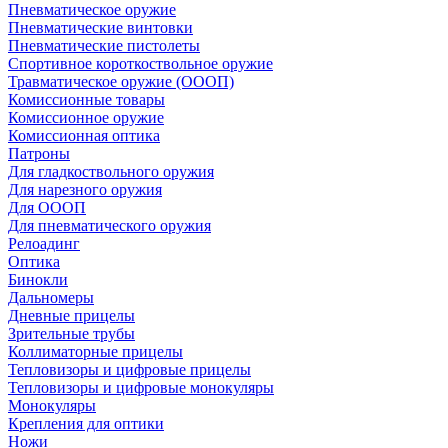
Пневматическое оружие
Пневматические винтовки
Пневматические пистолеты
Спортивное короткоствольное оружие
Травматическое оружие (ОООП)
Комиссионные товары
Комиссионное оружие
Комиссионная оптика
Патроны
Для гладкоствольного оружия
Для нарезного оружия
Для ОООП
Для пневматического оружия
Релоадинг
Оптика
Бинокли
Дальномеры
Дневные прицелы
Зрительные трубы
Коллиматорные прицелы
Тепловизоры и цифровые прицелы
Тепловизоры и цифровые монокуляры
Монокуляры
Крепления для оптики
Ножи