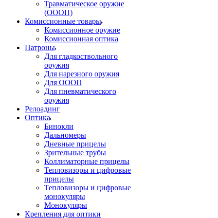
Травматическое оружие
(ОООП)
Комиссионные товары
Комиссионное оружие
Комиссионная оптика
Патроны
Для гладкоствольного
оружия
Для нарезного оружия
Для ОООП
Для пневматического
оружия
Релоадинг
Оптика
Бинокли
Дальномеры
Дневные прицелы
Зрительные трубы
Коллиматорные прицелы
Тепловизоры и цифровые
прицелы
Тепловизоры и цифровые
монокуляры
Монокуляры
Крепления для оптики