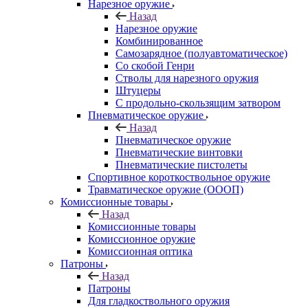
Нарезное оружие
Назад
Нарезное оружие
Комбинированное
Самозарядное (полуавтоматическое)
Со скобой Генри
Стволы для нарезного оружия
Штуцеры
С продольно-скользящим затвором
Пневматическое оружие
Назад
Пневматическое оружие
Пневматические винтовки
Пневматические пистолеты
Спортивное короткоствольное оружие
Травматическое оружие (ОООП)
Комиссионные товары
Назад
Комиссионные товары
Комиссионное оружие
Комиссионная оптика
Патроны
Назад
Патроны
Для гладкоствольного оружия