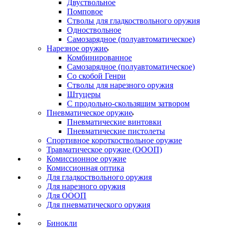
Двуствольное
Помповое
Стволы для гладкоствольного оружия
Одноствольное
Самозарядное (полуавтоматическое)
Нарезное оружие
Комбинированное
Самозарядное (полуавтоматическое)
Со скобой Генри
Стволы для нарезного оружия
Штуцеры
С продольно-скользящим затвором
Пневматическое оружие
Пневматические винтовки
Пневматические пистолеты
Спортивное короткоствольное оружие
Травматическое оружие (ОООП)
Комиссионное оружие
Комиссионная оптика
Для гладкоствольного оружия
Для нарезного оружия
Для ОООП
Для пневматического оружия
Бинокли