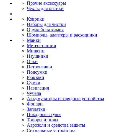
Прочие аксессуары
Чехлы для оптики
Коврики
Наборы для чистки
Оружейная химия
Шомполы, адаптеры и расходники
Манки
Метеостанции
Мишени
Наушники
Очки
Патронташи
Подсумки
Рюкзаки
Сумки
Навигация
Чучела
Аккумуляторы и зарядные устройства
Фонари
Заплатки
Походные стулья
Топоры и пилы
Аэрозоли и средства защиты
Сигнальные устройства