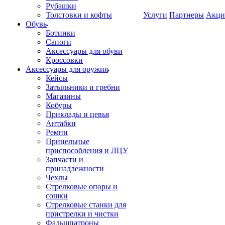
Рубашки
Толстовки и кофты
Услуги
Партнеры
Акци
Обувь
Ботинки
Сапоги
Аксессуары для обуви
Кроссовки
Аксессуары для оружия
Кейсы
Затыльники и гребни
Магазины
Кобуры
Приклады и цевья
Антабки
Ремни
Прицельные
приспособления и ЛЦУ
Запчасти и
принадлежности
Чехлы
Стрелковые опоры и
сошки
Стрелковые станки для
пристрелки и чистки
Фальшпатроны