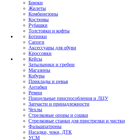
Брюки
Жилеты
Комбинезоны
Костюмы
Рубашки
Толстовки и кофты
Ботинки
Сапоги
Аксессуары для обуви
Кроссовки
Кейсы
Затыльники и гребни
Магазины
Кобуры
Приклады и цевья
Антабки
Ремни
Прицельные приспособления и ЛЦУ
Запчасти и принадлежности
Чехлы
Стрелковые опоры и сошки
Стрелковые станки для пристрелки и чистки
Фальшпатроны
Насадки, чоки, ДТК
УСМ