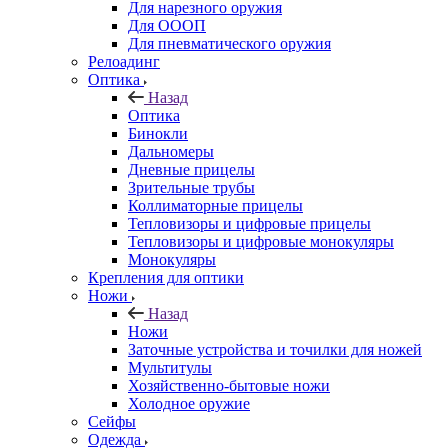
Для нарезного оружия
Для ОООП
Для пневматического оружия
Релоадинг
Оптика
Назад
Оптика
Бинокли
Дальномеры
Дневные прицелы
Зрительные трубы
Коллиматорные прицелы
Тепловизоры и цифровые прицелы
Тепловизоры и цифровые монокуляры
Монокуляры
Крепления для оптики
Ножи
Назад
Ножи
Заточные устройства и точилки для ножей
Мультитулы
Хозяйственно-бытовые ножи
Холодное оружие
Сейфы
Одежда