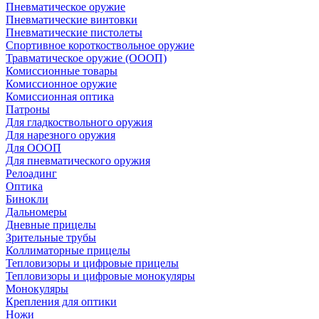
Пневматическое оружие
Пневматические винтовки
Пневматические пистолеты
Спортивное короткоствольное оружие
Травматическое оружие (ОООП)
Комиссионные товары
Комиссионное оружие
Комиссионная оптика
Патроны
Для гладкоствольного оружия
Для нарезного оружия
Для ОООП
Для пневматического оружия
Релоадинг
Оптика
Бинокли
Дальномеры
Дневные прицелы
Зрительные трубы
Коллиматорные прицелы
Тепловизоры и цифровые прицелы
Тепловизоры и цифровые монокуляры
Монокуляры
Крепления для оптики
Ножи