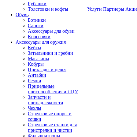
Рубашки
Толстовки и кофты
Услуги
Партнеры
Акци
Обувь
Ботинки
Сапоги
Аксессуары для обуви
Кроссовки
Аксессуары для оружия
Кейсы
Затыльники и гребни
Магазины
Кобуры
Приклады и цевья
Антабки
Ремни
Прицельные
приспособления и ЛЦУ
Запчасти и
принадлежности
Чехлы
Стрелковые опоры и
сошки
Стрелковые станки для
пристрелки и чистки
Фальшпатроны