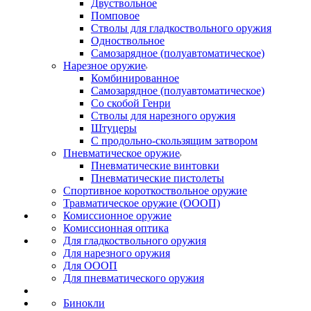
Двуствольное
Помповое
Стволы для гладкоствольного оружия
Одноствольное
Самозарядное (полуавтоматическое)
Нарезное оружие
Комбинированное
Самозарядное (полуавтоматическое)
Со скобой Генри
Стволы для нарезного оружия
Штуцеры
С продольно-скользящим затвором
Пневматическое оружие
Пневматические винтовки
Пневматические пистолеты
Спортивное короткоствольное оружие
Травматическое оружие (ОООП)
Комиссионное оружие
Комиссионная оптика
Для гладкоствольного оружия
Для нарезного оружия
Для ОООП
Для пневматического оружия
Бинокли