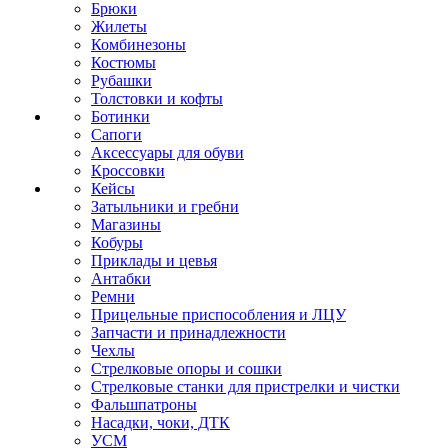
Брюки
Жилеты
Комбинезоны
Костюмы
Рубашки
Толстовки и кофты
Ботинки
Сапоги
Аксессуары для обуви
Кроссовки
Кейсы
Затыльники и гребни
Магазины
Кобуры
Приклады и цевья
Антабки
Ремни
Прицельные приспособления и ЛЦУ
Запчасти и принадлежности
Чехлы
Стрелковые опоры и сошки
Стрелковые станки для пристрелки и чистки
Фальшпатроны
Насадки, чоки, ДТК
УСМ