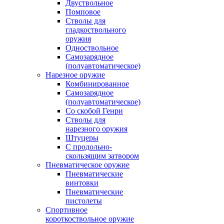
Двуствольное
Помповое
Стволы для
гладкоствольного
оружия
Одноствольное
Самозарядное
(полуавтоматическое)
Нарезное оружие
Комбинированное
Самозарядное
(полуавтоматическое)
Со скобой Генри
Стволы для
нарезного оружия
Штуцеры
С продольно-
скользящим затвором
Пневматическое оружие
Пневматические
винтовки
Пневматические
пистолеты
Спортивное
короткоствольное оружие