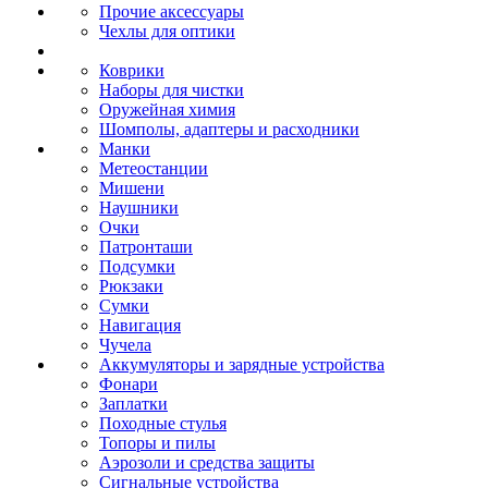
Прочие аксессуары
Чехлы для оптики
Коврики
Наборы для чистки
Оружейная химия
Шомполы, адаптеры и расходники
Манки
Метеостанции
Мишени
Наушники
Очки
Патронташи
Подсумки
Рюкзаки
Сумки
Навигация
Чучела
Аккумуляторы и зарядные устройства
Фонари
Заплатки
Походные стулья
Топоры и пилы
Аэрозоли и средства защиты
Сигнальные устройства