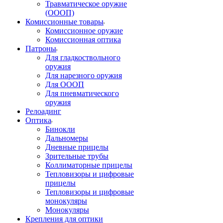
Травматическое оружие
(ОООП)
Комиссионные товары
Комиссионное оружие
Комиссионная оптика
Патроны
Для гладкоствольного
оружия
Для нарезного оружия
Для ОООП
Для пневматического
оружия
Релоадинг
Оптика
Бинокли
Дальномеры
Дневные прицелы
Зрительные трубы
Коллиматорные прицелы
Тепловизоры и цифровые
прицелы
Тепловизоры и цифровые
монокуляры
Монокуляры
Крепления для оптики