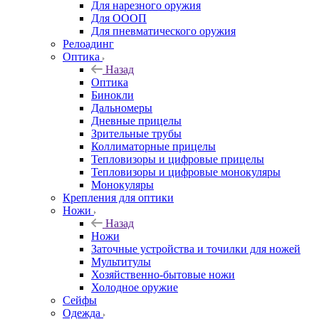
Для нарезного оружия
Для ОООП
Для пневматического оружия
Релоадинг
Оптика
Назад
Оптика
Бинокли
Дальномеры
Дневные прицелы
Зрительные трубы
Коллиматорные прицелы
Тепловизоры и цифровые прицелы
Тепловизоры и цифровые монокуляры
Монокуляры
Крепления для оптики
Ножи
Назад
Ножи
Заточные устройства и точилки для ножей
Мультитулы
Хозяйственно-бытовые ножи
Холодное оружие
Сейфы
Одежда