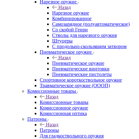
Нарезное оружие
Назад
Нарезное оружие
Комбинированное
Самозарядное (полуавтоматическое)
Со скобой Генри
Стволы для нарезного оружия
Штуцеры
С продольно-скользящим затвором
Пневматическое оружие
Назад
Пневматическое оружие
Пневматические винтовки
Пневматические пистолеты
Спортивное короткоствольное оружие
Травматическое оружие (ОООП)
Комиссионные товары
Назад
Комиссионные товары
Комиссионное оружие
Комиссионная оптика
Патроны
Назад
Патроны
Для гладкоствольного оружия