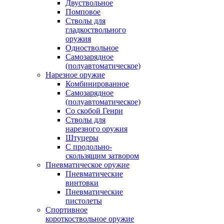
Двуствольное
Помповое
Стволы для
гладкоствольного
оружия
Одноствольное
Самозарядное
(полуавтоматическое)
Нарезное оружие
Комбинированное
Самозарядное
(полуавтоматическое)
Со скобой Генри
Стволы для
нарезного оружия
Штуцеры
С продольно-
скользящим затвором
Пневматическое оружие
Пневматические
винтовки
Пневматические
пистолеты
Спортивное
короткоствольное оружие