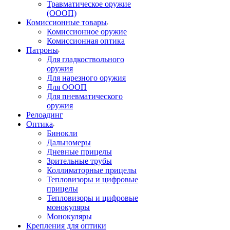
Травматическое оружие
(ОООП)
Комиссионные товары
Комиссионное оружие
Комиссионная оптика
Патроны
Для гладкоствольного
оружия
Для нарезного оружия
Для ОООП
Для пневматического
оружия
Релоадинг
Оптика
Бинокли
Дальномеры
Дневные прицелы
Зрительные трубы
Коллиматорные прицелы
Тепловизоры и цифровые
прицелы
Тепловизоры и цифровые
монокуляры
Монокуляры
Крепления для оптики