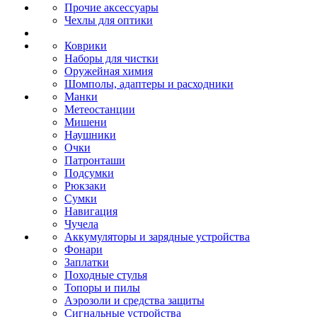
Прочие аксессуары
Чехлы для оптики
Коврики
Наборы для чистки
Оружейная химия
Шомполы, адаптеры и расходники
Манки
Метеостанции
Мишени
Наушники
Очки
Патронташи
Подсумки
Рюкзаки
Сумки
Навигация
Чучела
Аккумуляторы и зарядные устройства
Фонари
Заплатки
Походные стулья
Топоры и пилы
Аэрозоли и средства защиты
Сигнальные устройства