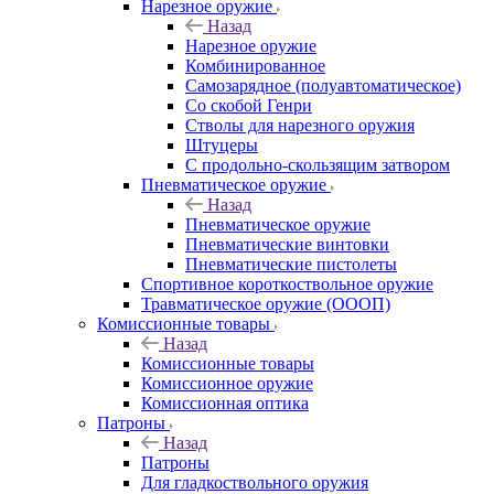
Нарезное оружие
Назад
Нарезное оружие
Комбинированное
Самозарядное (полуавтоматическое)
Со скобой Генри
Стволы для нарезного оружия
Штуцеры
С продольно-скользящим затвором
Пневматическое оружие
Назад
Пневматическое оружие
Пневматические винтовки
Пневматические пистолеты
Спортивное короткоствольное оружие
Травматическое оружие (ОООП)
Комиссионные товары
Назад
Комиссионные товары
Комиссионное оружие
Комиссионная оптика
Патроны
Назад
Патроны
Для гладкоствольного оружия