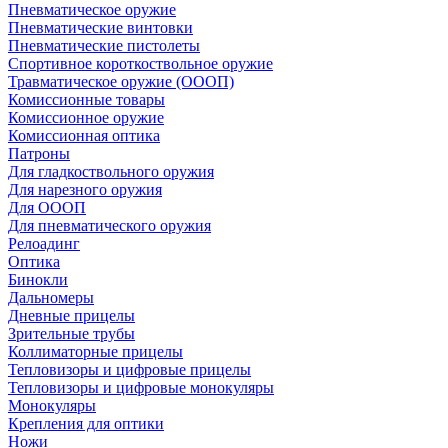
Пневматическое оружие
Пневматические винтовки
Пневматические пистолеты
Спортивное короткоствольное оружие
Травматическое оружие (ОООП)
Комиссионные товары
Комиссионное оружие
Комиссионная оптика
Патроны
Для гладкоствольного оружия
Для нарезного оружия
Для ОООП
Для пневматического оружия
Релоадинг
Оптика
Бинокли
Дальномеры
Дневные прицелы
Зрительные трубы
Коллиматорные прицелы
Тепловизоры и цифровые прицелы
Тепловизоры и цифровые монокуляры
Монокуляры
Крепления для оптики
Ножи