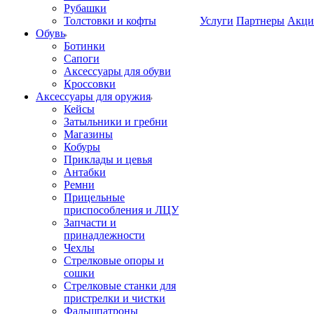
Рубашки
Толстовки и кофты
Услуги
Партнеры
Акци
Обувь
Ботинки
Сапоги
Аксессуары для обуви
Кроссовки
Аксессуары для оружия
Кейсы
Затыльники и гребни
Магазины
Кобуры
Приклады и цевья
Антабки
Ремни
Прицельные
приспособления и ЛЦУ
Запчасти и
принадлежности
Чехлы
Стрелковые опоры и
сошки
Стрелковые станки для
пристрелки и чистки
Фальшпатроны