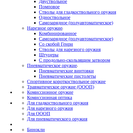
Двуствольное
Помповое
Стволы для гладкоствольного оружия
Одноствольное
Самозарядное (полуавтоматическое)
Нарезное оружие
Комбинированное
Самозарядное (полуавтоматическое)
Со скобой Генри
Стволы для нарезного оружия
Штуцеры
С продольно-скользящим затвором
Пневматическое оружие
Пневматические винтовки
Пневматические пистолеты
Спортивное короткоствольное оружие
Травматическое оружие (ОООП)
Комиссионное оружие
Комиссионная оптика
Для гладкоствольного оружия
Для нарезного оружия
Для ОООП
Для пневматического оружия
Бинокли