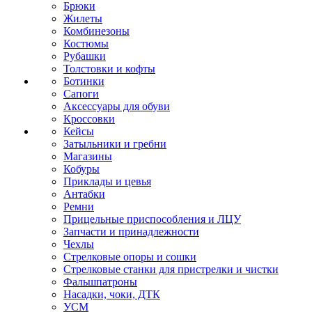
Брюки
Жилеты
Комбинезоны
Костюмы
Рубашки
Толстовки и кофты
Ботинки
Сапоги
Аксессуары для обуви
Кроссовки
Кейсы
Затыльники и гребни
Магазины
Кобуры
Приклады и цевья
Антабки
Ремни
Прицельные приспособления и ЛЦУ
Запчасти и принадлежности
Чехлы
Стрелковые опоры и сошки
Стрелковые станки для пристрелки и чистки
Фальшпатроны
Насадки, чоки, ДТК
УСМ