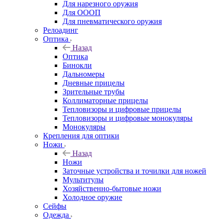
Для нарезного оружия
Для ОООП
Для пневматического оружия
Релоадинг
Оптика
Назад
Оптика
Бинокли
Дальномеры
Дневные прицелы
Зрительные трубы
Коллиматорные прицелы
Тепловизоры и цифровые прицелы
Тепловизоры и цифровые монокуляры
Монокуляры
Крепления для оптики
Ножи
Назад
Ножи
Заточные устройства и точилки для ножей
Мультитулы
Хозяйственно-бытовые ножи
Холодное оружие
Сейфы
Одежда