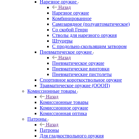
Нарезное оружие
Назад
Нарезное оружие
Комбинированное
Самозарядное (полуавтоматическое)
Со скобой Генри
Стволы для нарезного оружия
Штуцеры
С продольно-скользящим затвором
Пневматическое оружие
Назад
Пневматическое оружие
Пневматические винтовки
Пневматические пистолеты
Спортивное короткоствольное оружие
Травматическое оружие (ОООП)
Комиссионные товары
Назад
Комиссионные товары
Комиссионное оружие
Комиссионная оптика
Патроны
Назад
Патроны
Для гладкоствольного оружия