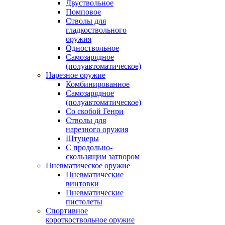
Двуствольное
Помповое
Стволы для
гладкоствольного
оружия
Одноствольное
Самозарядное
(полуавтоматическое)
Нарезное оружие
Комбинированное
Самозарядное
(полуавтоматическое)
Со скобой Генри
Стволы для
нарезного оружия
Штуцеры
С продольно-
скользящим затвором
Пневматическое оружие
Пневматические
винтовки
Пневматические
пистолеты
Спортивное
короткоствольное оружие