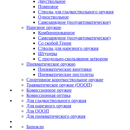
Двуствольное
Помповое
Стволы для гладкоствольного оружия
Одноствольное
Самозарядное (полуавтоматическое)
Нарезное оружие
Комбинированное
Самозарядное (полуавтоматическое)
Со скобой Генри
Стволы для нарезного оружия
Штуцеры
С продольно-скользящим затвором
Пневматическое оружие
Пневматические винтовки
Пневматические пистолеты
Спортивное короткоствольное оружие
Травматическое оружие (ОООП)
Комиссионное оружие
Комиссионная оптика
Для гладкоствольного оружия
Для нарезного оружия
Для ОООП
Для пневматического оружия
Бинокли