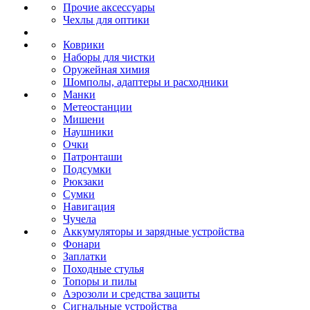
Прочие аксессуары
Чехлы для оптики
Коврики
Наборы для чистки
Оружейная химия
Шомполы, адаптеры и расходники
Манки
Метеостанции
Мишени
Наушники
Очки
Патронташи
Подсумки
Рюкзаки
Сумки
Навигация
Чучела
Аккумуляторы и зарядные устройства
Фонари
Заплатки
Походные стулья
Топоры и пилы
Аэрозоли и средства защиты
Сигнальные устройства