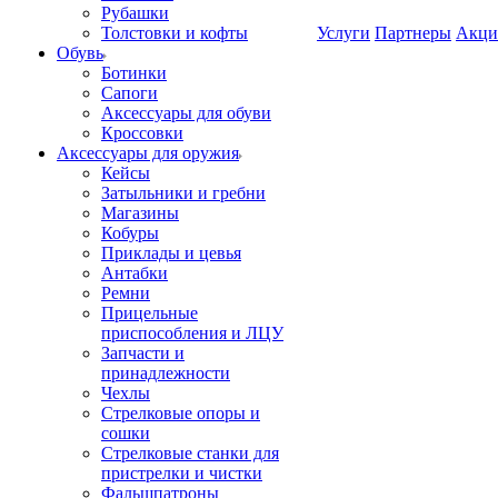
Рубашки
Толстовки и кофты
Услуги
Партнеры
Акци
Обувь
Ботинки
Сапоги
Аксессуары для обуви
Кроссовки
Аксессуары для оружия
Кейсы
Затыльники и гребни
Магазины
Кобуры
Приклады и цевья
Антабки
Ремни
Прицельные
приспособления и ЛЦУ
Запчасти и
принадлежности
Чехлы
Стрелковые опоры и
сошки
Стрелковые станки для
пристрелки и чистки
Фальшпатроны