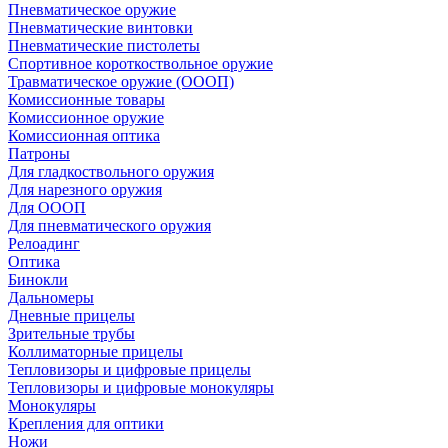
Пневматическое оружие
Пневматические винтовки
Пневматические пистолеты
Спортивное короткоствольное оружие
Травматическое оружие (ОООП)
Комиссионные товары
Комиссионное оружие
Комиссионная оптика
Патроны
Для гладкоствольного оружия
Для нарезного оружия
Для ОООП
Для пневматического оружия
Релоадинг
Оптика
Бинокли
Дальномеры
Дневные прицелы
Зрительные трубы
Коллиматорные прицелы
Тепловизоры и цифровые прицелы
Тепловизоры и цифровые монокуляры
Монокуляры
Крепления для оптики
Ножи