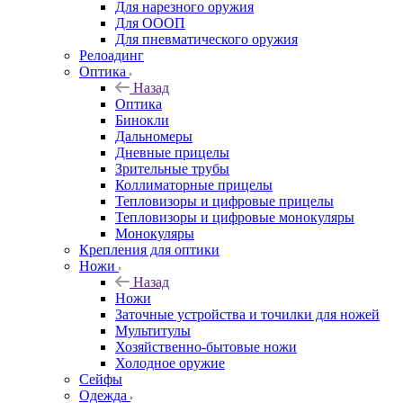
Для нарезного оружия
Для ОООП
Для пневматического оружия
Релоадинг
Оптика
Назад
Оптика
Бинокли
Дальномеры
Дневные прицелы
Зрительные трубы
Коллиматорные прицелы
Тепловизоры и цифровые прицелы
Тепловизоры и цифровые монокуляры
Монокуляры
Крепления для оптики
Ножи
Назад
Ножи
Заточные устройства и точилки для ножей
Мультитулы
Хозяйственно-бытовые ножи
Холодное оружие
Сейфы
Одежда