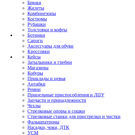
Брюки
Жилеты
Комбинезоны
Костюмы
Рубашки
Толстовки и кофты
Ботинки
Сапоги
Аксессуары для обуви
Кроссовки
Кейсы
Затыльники и гребни
Магазины
Кобуры
Приклады и цевья
Антабки
Ремни
Прицельные приспособления и ЛЦУ
Запчасти и принадлежности
Чехлы
Стрелковые опоры и сошки
Стрелковые станки для пристрелки и чистки
Фальшпатроны
Насадки, чоки, ДТК
УСМ