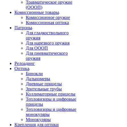
Травматическое оружие
(ОООП)
Комиссионные товары
Комиссионное оружие
Комиссионная оптика
Патроны
Для гладкоствольного
оружия
Для нарезного оружия
Для ОООП
Для пневматического
оружия
Релоадинг
Оптика
Бинокли
Дальномеры
Дневные прицелы
Зрительные трубы
Коллиматорные прицелы
Тепловизоры и цифровые
прицелы
Тепловизоры и цифровые
монокуляры
Монокуляры
Крепления для оптики