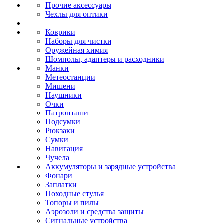
Прочие аксессуары
Чехлы для оптики
Коврики
Наборы для чистки
Оружейная химия
Шомполы, адаптеры и расходники
Манки
Метеостанции
Мишени
Наушники
Очки
Патронташи
Подсумки
Рюкзаки
Сумки
Навигация
Чучела
Аккумуляторы и зарядные устройства
Фонари
Заплатки
Походные стулья
Топоры и пилы
Аэрозоли и средства защиты
Сигнальные устройства