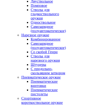
Двуствольное
Помповое
Стволы для
гладкоствольного
оружия
Одноствольное
Самозарядное
(полуавтоматическое)
Нарезное оружие
Комбинированное
Самозарядное
(полуавтоматическое)
Со скобой Генри
Стволы для
нарезного оружия
Штуцеры
С продольно-
скользящим затвором
Пневматическое оружие
Пневматические
винтовки
Пневматические
пистолеты
Спортивное
короткоствольное оружие