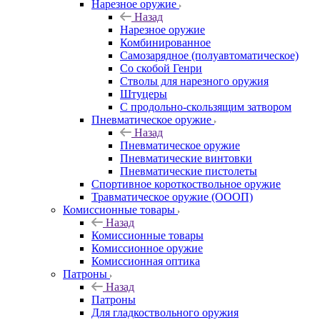
Нарезное оружие
Назад
Нарезное оружие
Комбинированное
Самозарядное (полуавтоматическое)
Со скобой Генри
Стволы для нарезного оружия
Штуцеры
С продольно-скользящим затвором
Пневматическое оружие
Назад
Пневматическое оружие
Пневматические винтовки
Пневматические пистолеты
Спортивное короткоствольное оружие
Травматическое оружие (ОООП)
Комиссионные товары
Назад
Комиссионные товары
Комиссионное оружие
Комиссионная оптика
Патроны
Назад
Патроны
Для гладкоствольного оружия