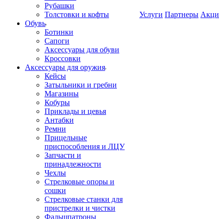
Рубашки
Толстовки и кофты
Услуги
Партнеры
Акци
Обувь
Ботинки
Сапоги
Аксессуары для обуви
Кроссовки
Аксессуары для оружия
Кейсы
Затыльники и гребни
Магазины
Кобуры
Приклады и цевья
Антабки
Ремни
Прицельные
приспособления и ЛЦУ
Запчасти и
принадлежности
Чехлы
Стрелковые опоры и
сошки
Стрелковые станки для
пристрелки и чистки
Фальшпатроны