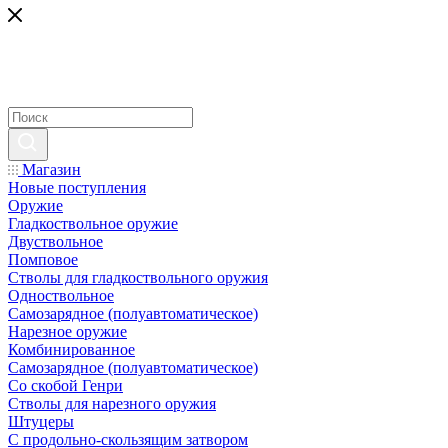
Магазин
Новые поступления
Оружие
Гладкоствольное оружие
Двуствольное
Помповое
Стволы для гладкоствольного оружия
Одноствольное
Самозарядное (полуавтоматическое)
Нарезное оружие
Комбинированное
Самозарядное (полуавтоматическое)
Со скобой Генри
Стволы для нарезного оружия
Штуцеры
С продольно-скользящим затвором