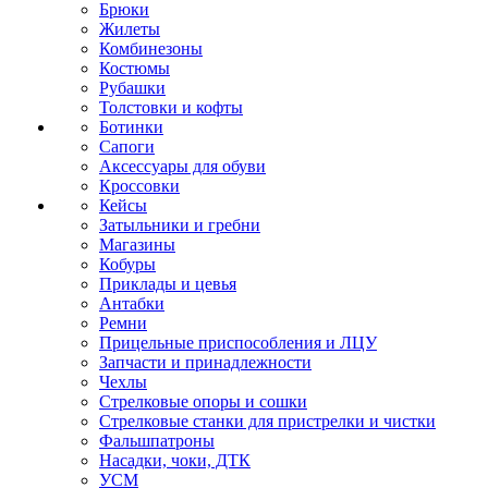
Брюки
Жилеты
Комбинезоны
Костюмы
Рубашки
Толстовки и кофты
Ботинки
Сапоги
Аксессуары для обуви
Кроссовки
Кейсы
Затыльники и гребни
Магазины
Кобуры
Приклады и цевья
Антабки
Ремни
Прицельные приспособления и ЛЦУ
Запчасти и принадлежности
Чехлы
Стрелковые опоры и сошки
Стрелковые станки для пристрелки и чистки
Фальшпатроны
Насадки, чоки, ДТК
УСМ