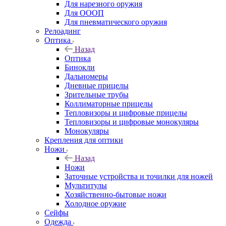
Для нарезного оружия
Для ОООП
Для пневматического оружия
Релоадинг
Оптика
Назад
Оптика
Бинокли
Дальномеры
Дневные прицелы
Зрительные трубы
Коллиматорные прицелы
Тепловизоры и цифровые прицелы
Тепловизоры и цифровые монокуляры
Монокуляры
Крепления для оптики
Ножи
Назад
Ножи
Заточные устройства и точилки для ножей
Мультитулы
Хозяйственно-бытовые ножи
Холодное оружие
Сейфы
Одежда