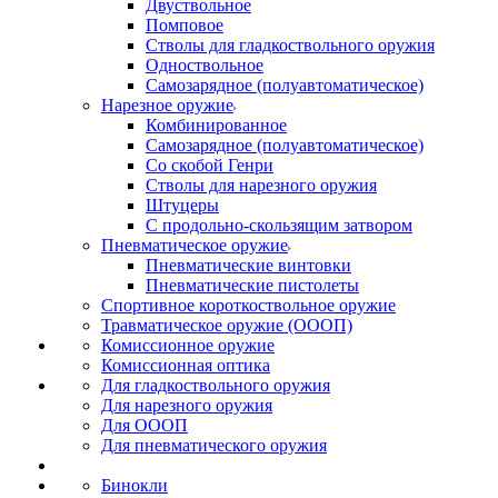
Двуствольное
Помповое
Стволы для гладкоствольного оружия
Одноствольное
Самозарядное (полуавтоматическое)
Нарезное оружие
Комбинированное
Самозарядное (полуавтоматическое)
Со скобой Генри
Стволы для нарезного оружия
Штуцеры
С продольно-скользящим затвором
Пневматическое оружие
Пневматические винтовки
Пневматические пистолеты
Спортивное короткоствольное оружие
Травматическое оружие (ОООП)
Комиссионное оружие
Комиссионная оптика
Для гладкоствольного оружия
Для нарезного оружия
Для ОООП
Для пневматического оружия
Бинокли