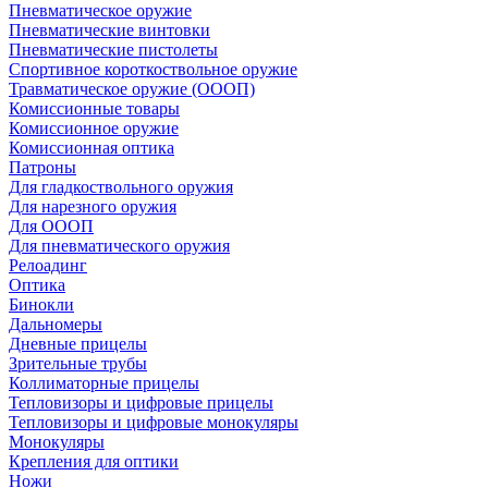
Пневматическое оружие
Пневматические винтовки
Пневматические пистолеты
Спортивное короткоствольное оружие
Травматическое оружие (ОООП)
Комиссионные товары
Комиссионное оружие
Комиссионная оптика
Патроны
Для гладкоствольного оружия
Для нарезного оружия
Для ОООП
Для пневматического оружия
Релоадинг
Оптика
Бинокли
Дальномеры
Дневные прицелы
Зрительные трубы
Коллиматорные прицелы
Тепловизоры и цифровые прицелы
Тепловизоры и цифровые монокуляры
Монокуляры
Крепления для оптики
Ножи