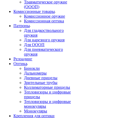
Травматическое оружие
(ОООП)
Комиссионные товары
Комиссионное оружие
Комиссионная оптика
Патроны
Для гладкоствольного
оружия
Для нарезного оружия
Для ОООП
Для пневматического
оружия
Релоадинг
Оптика
Бинокли
Дальномеры
Дневные прицелы
Зрительные трубы
Коллиматорные прицелы
Тепловизоры и цифровые
прицелы
Тепловизоры и цифровые
монокуляры
Монокуляры
Крепления для оптики