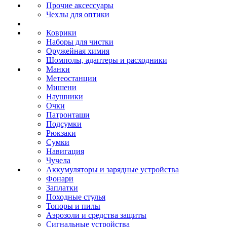
Прочие аксессуары
Чехлы для оптики
Коврики
Наборы для чистки
Оружейная химия
Шомполы, адаптеры и расходники
Манки
Метеостанции
Мишени
Наушники
Очки
Патронташи
Подсумки
Рюкзаки
Сумки
Навигация
Чучела
Аккумуляторы и зарядные устройства
Фонари
Заплатки
Походные стулья
Топоры и пилы
Аэрозоли и средства защиты
Сигнальные устройства