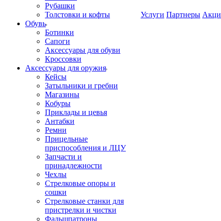
Рубашки
Толстовки и кофты
Услуги
Партнеры
Акци
Обувь
Ботинки
Сапоги
Аксессуары для обуви
Кроссовки
Аксессуары для оружия
Кейсы
Затыльники и гребни
Магазины
Кобуры
Приклады и цевья
Антабки
Ремни
Прицельные
приспособления и ЛЦУ
Запчасти и
принадлежности
Чехлы
Стрелковые опоры и
сошки
Стрелковые станки для
пристрелки и чистки
Фальшпатроны