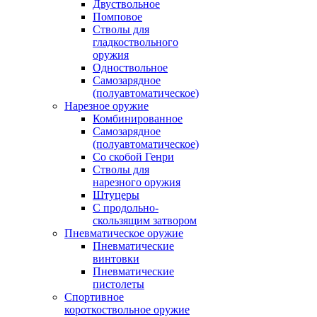
Двуствольное
Помповое
Стволы для
гладкоствольного
оружия
Одноствольное
Самозарядное
(полуавтоматическое)
Нарезное оружие
Комбинированное
Самозарядное
(полуавтоматическое)
Со скобой Генри
Стволы для
нарезного оружия
Штуцеры
С продольно-
скользящим затвором
Пневматическое оружие
Пневматические
винтовки
Пневматические
пистолеты
Спортивное
короткоствольное оружие