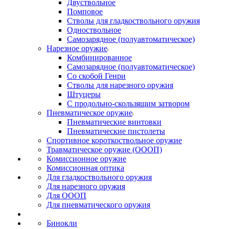
Двуствольное
Помповое
Стволы для гладкоствольного оружия
Одноствольное
Самозарядное (полуавтоматическое)
Нарезное оружие
Комбинированное
Самозарядное (полуавтоматическое)
Со скобой Генри
Стволы для нарезного оружия
Штуцеры
С продольно-скользящим затвором
Пневматическое оружие
Пневматические винтовки
Пневматические пистолеты
Спортивное короткоствольное оружие
Травматическое оружие (ОООП)
Комиссионное оружие
Комиссионная оптика
Для гладкоствольного оружия
Для нарезного оружия
Для ОООП
Для пневматического оружия
Бинокли