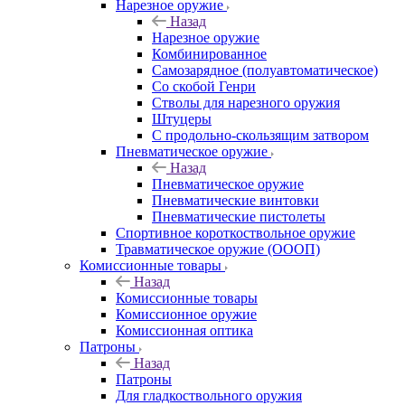
Нарезное оружие
Назад
Нарезное оружие
Комбинированное
Самозарядное (полуавтоматическое)
Со скобой Генри
Стволы для нарезного оружия
Штуцеры
С продольно-скользящим затвором
Пневматическое оружие
Назад
Пневматическое оружие
Пневматические винтовки
Пневматические пистолеты
Спортивное короткоствольное оружие
Травматическое оружие (ОООП)
Комиссионные товары
Назад
Комиссионные товары
Комиссионное оружие
Комиссионная оптика
Патроны
Назад
Патроны
Для гладкоствольного оружия