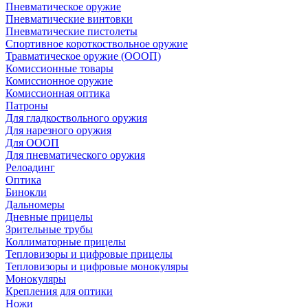
Пневматическое оружие
Пневматические винтовки
Пневматические пистолеты
Спортивное короткоствольное оружие
Травматическое оружие (ОООП)
Комиссионные товары
Комиссионное оружие
Комиссионная оптика
Патроны
Для гладкоствольного оружия
Для нарезного оружия
Для ОООП
Для пневматического оружия
Релоадинг
Оптика
Бинокли
Дальномеры
Дневные прицелы
Зрительные трубы
Коллиматорные прицелы
Тепловизоры и цифровые прицелы
Тепловизоры и цифровые монокуляры
Монокуляры
Крепления для оптики
Ножи