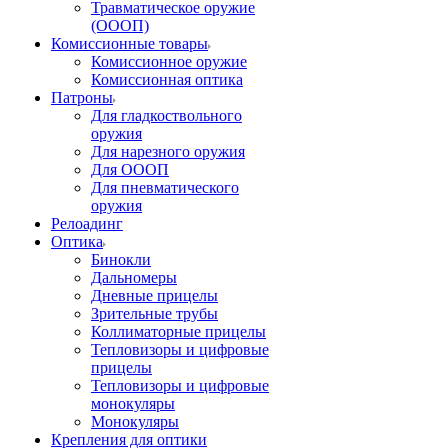
Травматическое оружие
(ОООП)
Комиссионные товары
Комиссионное оружие
Комиссионная оптика
Патроны
Для гладкоствольного
оружия
Для нарезного оружия
Для ОООП
Для пневматического
оружия
Релоадинг
Оптика
Бинокли
Дальномеры
Дневные прицелы
Зрительные трубы
Коллиматорные прицелы
Тепловизоры и цифровые
прицелы
Тепловизоры и цифровые
монокуляры
Монокуляры
Крепления для оптики