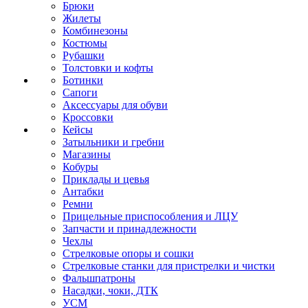
Брюки
Жилеты
Комбинезоны
Костюмы
Рубашки
Толстовки и кофты
Ботинки
Сапоги
Аксессуары для обуви
Кроссовки
Кейсы
Затыльники и гребни
Магазины
Кобуры
Приклады и цевья
Антабки
Ремни
Прицельные приспособления и ЛЦУ
Запчасти и принадлежности
Чехлы
Стрелковые опоры и сошки
Стрелковые станки для пристрелки и чистки
Фальшпатроны
Насадки, чоки, ДТК
УСМ