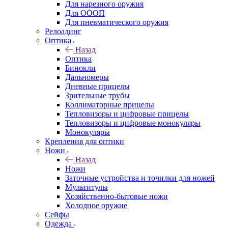
Для нарезного оружия
Для ОООП
Для пневматического оружия
Релоадинг
Оптика
Назад
Оптика
Бинокли
Дальномеры
Дневные прицелы
Зрительные трубы
Коллиматорные прицелы
Тепловизоры и цифровые прицелы
Тепловизоры и цифровые монокуляры
Монокуляры
Крепления для оптики
Ножи
Назад
Ножи
Заточные устройства и точилки для ножей
Мультитулы
Хозяйственно-бытовые ножи
Холодное оружие
Сейфы
Одежда