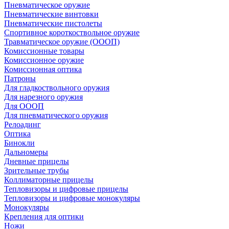
Пневматическое оружие
Пневматические винтовки
Пневматические пистолеты
Спортивное короткоствольное оружие
Травматическое оружие (ОООП)
Комиссионные товары
Комиссионное оружие
Комиссионная оптика
Патроны
Для гладкоствольного оружия
Для нарезного оружия
Для ОООП
Для пневматического оружия
Релоадинг
Оптика
Бинокли
Дальномеры
Дневные прицелы
Зрительные трубы
Коллиматорные прицелы
Тепловизоры и цифровые прицелы
Тепловизоры и цифровые монокуляры
Монокуляры
Крепления для оптики
Ножи