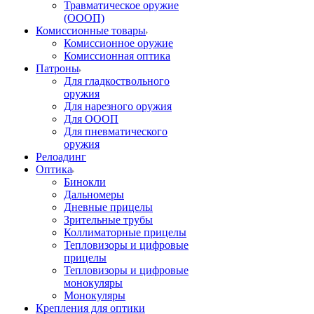
Травматическое оружие
(ОООП)
Комиссионные товары
Комиссионное оружие
Комиссионная оптика
Патроны
Для гладкоствольного
оружия
Для нарезного оружия
Для ОООП
Для пневматического
оружия
Релоадинг
Оптика
Бинокли
Дальномеры
Дневные прицелы
Зрительные трубы
Коллиматорные прицелы
Тепловизоры и цифровые
прицелы
Тепловизоры и цифровые
монокуляры
Монокуляры
Крепления для оптики