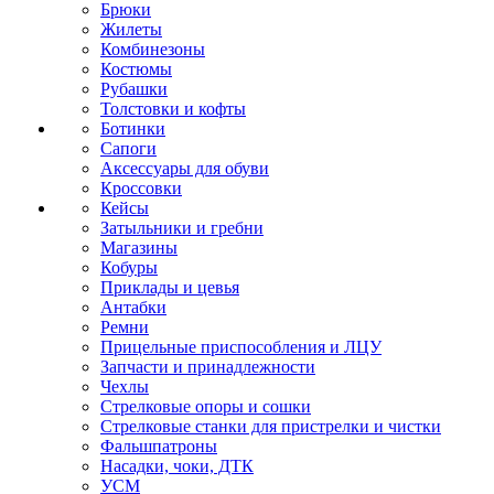
Брюки
Жилеты
Комбинезоны
Костюмы
Рубашки
Толстовки и кофты
Ботинки
Сапоги
Аксессуары для обуви
Кроссовки
Кейсы
Затыльники и гребни
Магазины
Кобуры
Приклады и цевья
Антабки
Ремни
Прицельные приспособления и ЛЦУ
Запчасти и принадлежности
Чехлы
Стрелковые опоры и сошки
Стрелковые станки для пристрелки и чистки
Фальшпатроны
Насадки, чоки, ДТК
УСМ