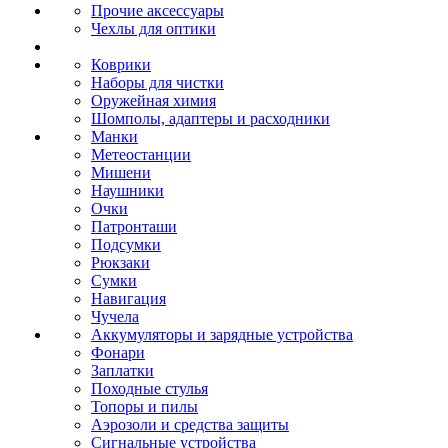
Прочие аксессуары
Чехлы для оптики
Коврики
Наборы для чистки
Оружейная химия
Шомполы, адаптеры и расходники
Манки
Метеостанции
Мишени
Наушники
Очки
Патронташи
Подсумки
Рюкзаки
Сумки
Навигация
Чучела
Аккумуляторы и зарядные устройства
Фонари
Заплатки
Походные стулья
Топоры и пилы
Аэрозоли и средства защиты
Сигнальные устройства