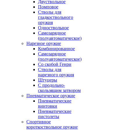
Двуствольное
Помповое
Стволы для
гладкоствольного
оружия
Одноствольное
Самозарядное
(полуавтоматическое)
Нарезное оружие
Комбинированное
Самозарядное
(полуавтоматическое)
Со скобой Генри
Стволы для
нарезного оружия
Штуцеры
С продольно-
скользящим затвором
Пневматическое оружие
Пневматические
винтовки
Пневматические
пистолеты
Спортивное
короткоствольное оружие