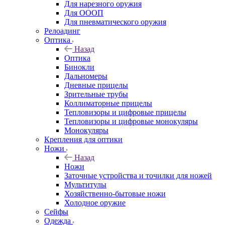
Для нарезного оружия
Для ОООП
Для пневматического оружия
Релоадинг
Оптика
Назад
Оптика
Бинокли
Дальномеры
Дневные прицелы
Зрительные трубы
Коллиматорные прицелы
Тепловизоры и цифровые прицелы
Тепловизоры и цифровые монокуляры
Монокуляры
Крепления для оптики
Ножи
Назад
Ножи
Заточные устройства и точилки для ножей
Мультитулы
Хозяйственно-бытовые ножи
Холодное оружие
Сейфы
Одежда