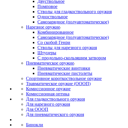
Двуствольное
Помповое
Стволы для гладкоствольного оружия
Одноствольное
Самозарядное (полуавтоматическое)
Нарезное оружие
Комбинированное
Самозарядное (полуавтоматическое)
Со скобой Генри
Стволы для нарезного оружия
Штуцеры
С продольно-скользящим затвором
Пневматическое оружие
Пневматические винтовки
Пневматические пистолеты
Спортивное короткоствольное оружие
Травматическое оружие (ОООП)
Комиссионное оружие
Комиссионная оптика
Для гладкоствольного оружия
Для нарезного оружия
Для ОООП
Для пневматического оружия
Бинокли