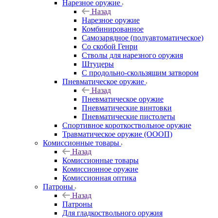
Нарезное оружие
Назад
Нарезное оружие
Комбинированное
Самозарядное (полуавтоматическое)
Со скобой Генри
Стволы для нарезного оружия
Штуцеры
С продольно-скользящим затвором
Пневматическое оружие
Назад
Пневматическое оружие
Пневматические винтовки
Пневматические пистолеты
Спортивное короткоствольное оружие
Травматическое оружие (ОООП)
Комиссионные товары
Назад
Комиссионные товары
Комиссионное оружие
Комиссионная оптика
Патроны
Назад
Патроны
Для гладкоствольного оружия