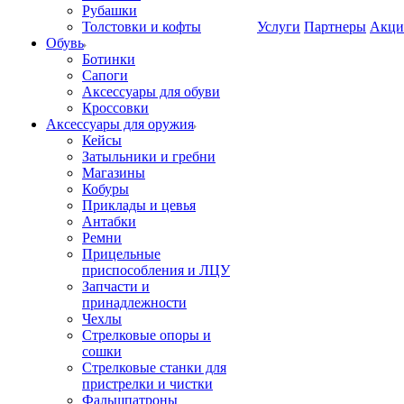
Рубашки
Толстовки и кофты
Услуги
Партнеры
Акци
Обувь
Ботинки
Сапоги
Аксессуары для обуви
Кроссовки
Аксессуары для оружия
Кейсы
Затыльники и гребни
Магазины
Кобуры
Приклады и цевья
Антабки
Ремни
Прицельные
приспособления и ЛЦУ
Запчасти и
принадлежности
Чехлы
Стрелковые опоры и
сошки
Стрелковые станки для
пристрелки и чистки
Фальшпатроны