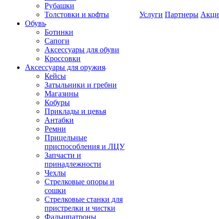
Рубашки
Толстовки и кофты
Услуги
Партнеры
Акци
Обувь
Ботинки
Сапоги
Аксессуары для обуви
Кроссовки
Аксессуары для оружия
Кейсы
Затыльники и гребни
Магазины
Кобуры
Приклады и цевья
Антабки
Ремни
Прицельные
приспособления и ЛЦУ
Запчасти и
принадлежности
Чехлы
Стрелковые опоры и
сошки
Стрелковые станки для
пристрелки и чистки
Фальшпатроны