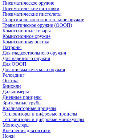
Пневматическое оружие
Пневматические винтовки
Пневматические пистолеты
Спортивное короткоствольное оружие
Травматическое оружие (ОООП)
Комиссионные товары
Комиссионное оружие
Комиссионная оптика
Патроны
Для гладкоствольного оружия
Для нарезного оружия
Для ОООП
Для пневматического оружия
Релоадинг
Оптика
Бинокли
Дальномеры
Дневные прицелы
Зрительные трубы
Коллиматорные прицелы
Тепловизоры и цифровые прицелы
Тепловизоры и цифровые монокуляры
Монокуляры
Крепления для оптики
Ножи