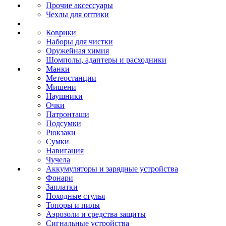
Прочие аксессуары
Чехлы для оптики
Коврики
Наборы для чистки
Оружейная химия
Шомполы, адаптеры и расходники
Манки
Метеостанции
Мишени
Наушники
Очки
Патронташи
Подсумки
Рюкзаки
Сумки
Навигация
Чучела
Аккумуляторы и зарядные устройства
Фонари
Заплатки
Походные стулья
Топоры и пилы
Аэрозоли и средства защиты
Сигнальные устройства