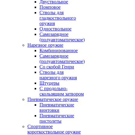
Двуствольное
Помповое
Стволы для
гладкоствольного
оружия
Одноствольное
Самозарядное
(полуавтоматическое)
Нарезное оружие
Комбинированное
Самозарядное
(полуавтоматическое)
Со скобой Генри
Стволы для
нарезного оружия
Штуцеры
С продольно-
скользящим затвором
Пневматическое оружие
Пневматические
винтовки
Пневматические
пистолеты
Спортивное
короткоствольное оружие