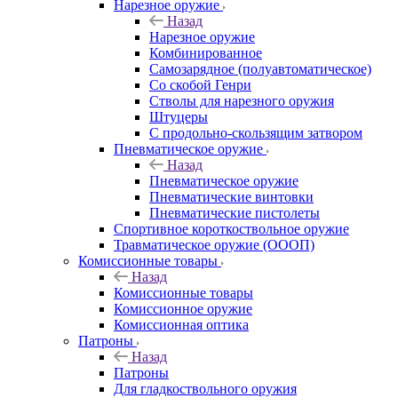
Нарезное оружие
Назад
Нарезное оружие
Комбинированное
Самозарядное (полуавтоматическое)
Со скобой Генри
Стволы для нарезного оружия
Штуцеры
С продольно-скользящим затвором
Пневматическое оружие
Назад
Пневматическое оружие
Пневматические винтовки
Пневматические пистолеты
Спортивное короткоствольное оружие
Травматическое оружие (ОООП)
Комиссионные товары
Назад
Комиссионные товары
Комиссионное оружие
Комиссионная оптика
Патроны
Назад
Патроны
Для гладкоствольного оружия