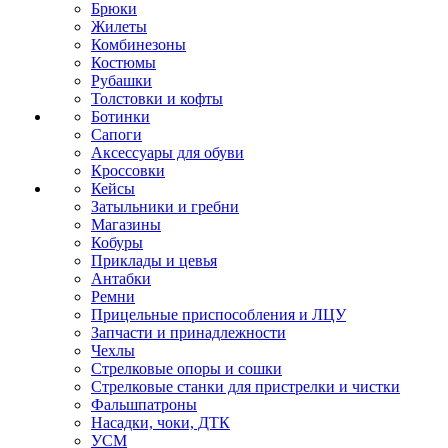
Брюки
Жилеты
Комбинезоны
Костюмы
Рубашки
Толстовки и кофты
Ботинки
Сапоги
Аксессуары для обуви
Кроссовки
Кейсы
Затыльники и гребни
Магазины
Кобуры
Приклады и цевья
Антабки
Ремни
Прицельные приспособления и ЛЦУ
Запчасти и принадлежности
Чехлы
Стрелковые опоры и сошки
Стрелковые станки для пристрелки и чистки
Фальшпатроны
Насадки, чоки, ДТК
УСМ