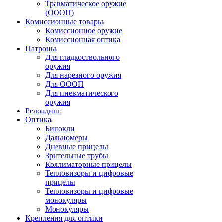
Травматическое оружие
(ОООП)
Комиссионные товары
Комиссионное оружие
Комиссионная оптика
Патроны
Для гладкоствольного
оружия
Для нарезного оружия
Для ОООП
Для пневматического
оружия
Релоадинг
Оптика
Бинокли
Дальномеры
Дневные прицелы
Зрительные трубы
Коллиматорные прицелы
Тепловизоры и цифровые
прицелы
Тепловизоры и цифровые
монокуляры
Монокуляры
Крепления для оптики