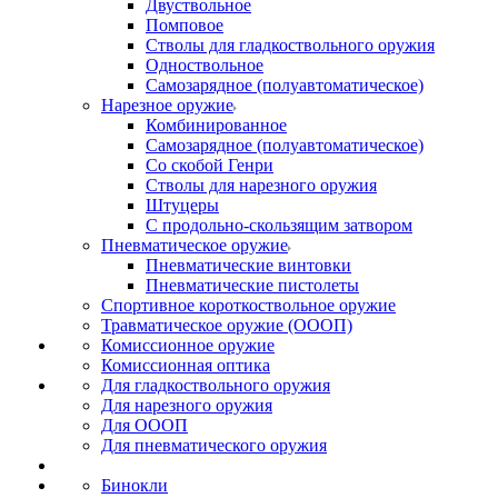
Двуствольное
Помповое
Стволы для гладкоствольного оружия
Одноствольное
Самозарядное (полуавтоматическое)
Нарезное оружие
Комбинированное
Самозарядное (полуавтоматическое)
Со скобой Генри
Стволы для нарезного оружия
Штуцеры
С продольно-скользящим затвором
Пневматическое оружие
Пневматические винтовки
Пневматические пистолеты
Спортивное короткоствольное оружие
Травматическое оружие (ОООП)
Комиссионное оружие
Комиссионная оптика
Для гладкоствольного оружия
Для нарезного оружия
Для ОООП
Для пневматического оружия
Бинокли