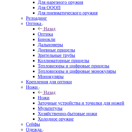
Для нарезного оружия
Для ОООП
Для пневматического оружия
Релоадинг
Оптика
Назад
Оптика
Бинокли
Дальномеры
Дневные прицелы
Зрительные трубы
Коллиматорные прицелы
Тепловизоры и цифровые прицелы
Тепловизоры и цифровые монокуляры
Монокуляры
Крепления для оптики
Ножи
Назад
Ножи
Заточные устройства и точилки для ножей
Мультитулы
Хозяйственно-бытовые ножи
Холодное оружие
Сейфы
Одежда