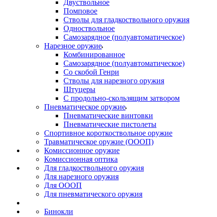
Двуствольное
Помповое
Стволы для гладкоствольного оружия
Одноствольное
Самозарядное (полуавтоматическое)
Нарезное оружие
Комбинированное
Самозарядное (полуавтоматическое)
Со скобой Генри
Стволы для нарезного оружия
Штуцеры
С продольно-скользящим затвором
Пневматическое оружие
Пневматические винтовки
Пневматические пистолеты
Спортивное короткоствольное оружие
Травматическое оружие (ОООП)
Комиссионное оружие
Комиссионная оптика
Для гладкоствольного оружия
Для нарезного оружия
Для ОООП
Для пневматического оружия
Бинокли