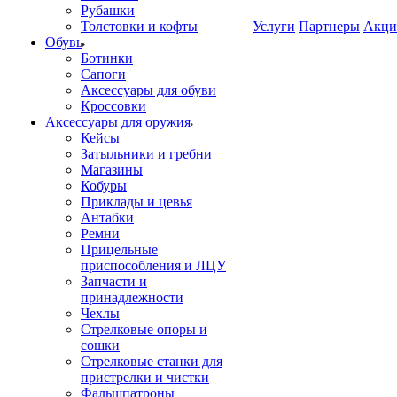
Рубашки
Толстовки и кофты
Услуги
Партнеры
Акци
Обувь
Ботинки
Сапоги
Аксессуары для обуви
Кроссовки
Аксессуары для оружия
Кейсы
Затыльники и гребни
Магазины
Кобуры
Приклады и цевья
Антабки
Ремни
Прицельные
приспособления и ЛЦУ
Запчасти и
принадлежности
Чехлы
Стрелковые опоры и
сошки
Стрелковые станки для
пристрелки и чистки
Фальшпатроны