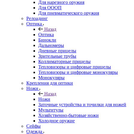
Для нарезного оружия
Для ОООП
Для пневматического оружия
Релоадинг
Оптика
Назад
Оптика
Бинокли
Дальномеры
Дневные прицелы
Зрительные трубы
Коллиматорные прицелы
Тепловизоры и цифровые прицелы
Тепловизоры и цифровые монокуляры
Монокуляры
Крепления для оптики
Ножи
Назад
Ножи
Заточные устройства и точилки для ножей
Мультитулы
Хозяйственно-бытовые ножи
Холодное оружие
Сейфы
Одежда