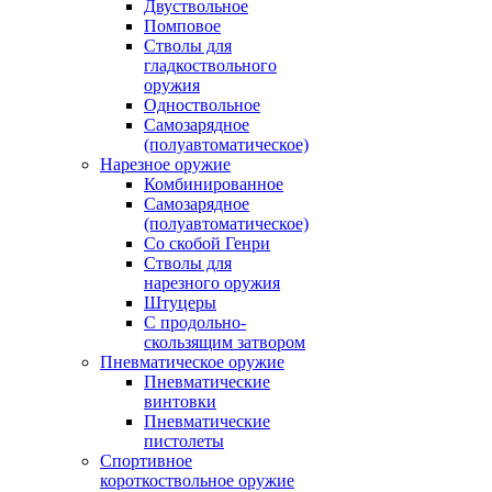
Двуствольное
Помповое
Стволы для
гладкоствольного
оружия
Одноствольное
Самозарядное
(полуавтоматическое)
Нарезное оружие
Комбинированное
Самозарядное
(полуавтоматическое)
Со скобой Генри
Стволы для
нарезного оружия
Штуцеры
С продольно-
скользящим затвором
Пневматическое оружие
Пневматические
винтовки
Пневматические
пистолеты
Спортивное
короткоствольное оружие