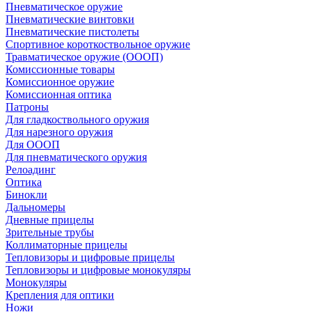
Пневматическое оружие
Пневматические винтовки
Пневматические пистолеты
Спортивное короткоствольное оружие
Травматическое оружие (ОООП)
Комиссионные товары
Комиссионное оружие
Комиссионная оптика
Патроны
Для гладкоствольного оружия
Для нарезного оружия
Для ОООП
Для пневматического оружия
Релоадинг
Оптика
Бинокли
Дальномеры
Дневные прицелы
Зрительные трубы
Коллиматорные прицелы
Тепловизоры и цифровые прицелы
Тепловизоры и цифровые монокуляры
Монокуляры
Крепления для оптики
Ножи