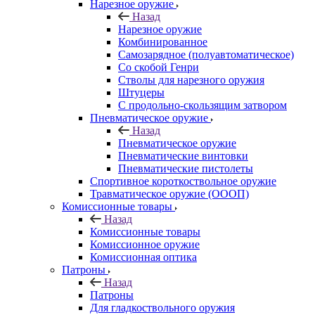
Нарезное оружие
Назад
Нарезное оружие
Комбинированное
Самозарядное (полуавтоматическое)
Со скобой Генри
Стволы для нарезного оружия
Штуцеры
С продольно-скользящим затвором
Пневматическое оружие
Назад
Пневматическое оружие
Пневматические винтовки
Пневматические пистолеты
Спортивное короткоствольное оружие
Травматическое оружие (ОООП)
Комиссионные товары
Назад
Комиссионные товары
Комиссионное оружие
Комиссионная оптика
Патроны
Назад
Патроны
Для гладкоствольного оружия