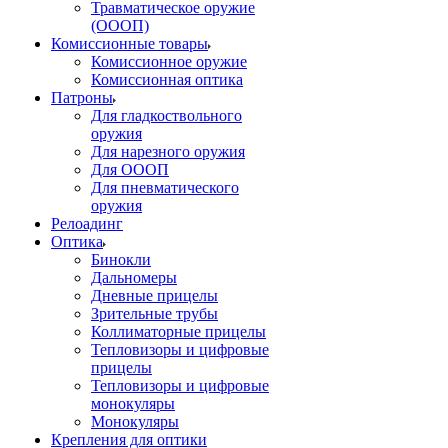
Травматическое оружие
(ОООП)
Комиссионные товары
Комиссионное оружие
Комиссионная оптика
Патроны
Для гладкоствольного
оружия
Для нарезного оружия
Для ОООП
Для пневматического
оружия
Релоадинг
Оптика
Бинокли
Дальномеры
Дневные прицелы
Зрительные трубы
Коллиматорные прицелы
Тепловизоры и цифровые
прицелы
Тепловизоры и цифровые
монокуляры
Монокуляры
Крепления для оптики