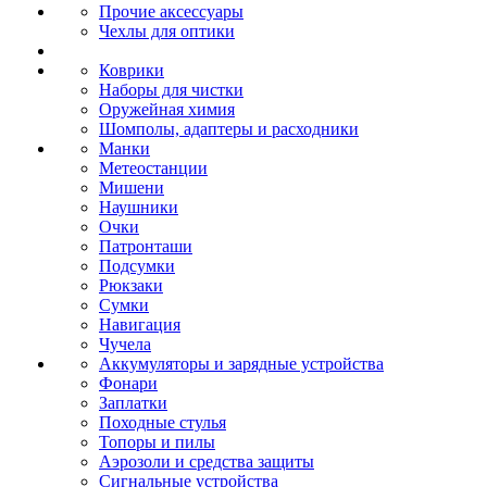
Прочие аксессуары
Чехлы для оптики
Коврики
Наборы для чистки
Оружейная химия
Шомполы, адаптеры и расходники
Манки
Метеостанции
Мишени
Наушники
Очки
Патронташи
Подсумки
Рюкзаки
Сумки
Навигация
Чучела
Аккумуляторы и зарядные устройства
Фонари
Заплатки
Походные стулья
Топоры и пилы
Аэрозоли и средства защиты
Сигнальные устройства