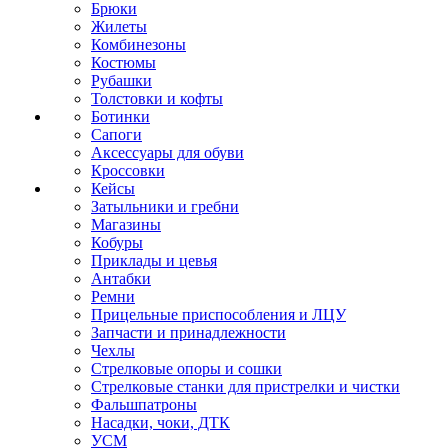
Брюки
Жилеты
Комбинезоны
Костюмы
Рубашки
Толстовки и кофты
Ботинки
Сапоги
Аксессуары для обуви
Кроссовки
Кейсы
Затыльники и гребни
Магазины
Кобуры
Приклады и цевья
Антабки
Ремни
Прицельные приспособления и ЛЦУ
Запчасти и принадлежности
Чехлы
Стрелковые опоры и сошки
Стрелковые станки для пристрелки и чистки
Фальшпатроны
Насадки, чоки, ДТК
УСМ