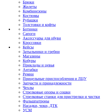
Брюки
Жилеты
Комбинезоны
Костюмы
Рубашки
Толстовки и кофты
Ботинки
Сапоги
Аксессуары для обуви
Кроссовки
Кейсы
Затыльники и гребни
Магазины
Кобуры
Приклады и цевья
Антабки
Ремни
Прицельные приспособления и ЛЦУ
Запчасти и принадлежности
Чехлы
Стрелковые опоры и сошки
Стрелковые станки для пристрелки и чистки
Фальшпатроны
Насадки, чоки, ДТК
УСМ