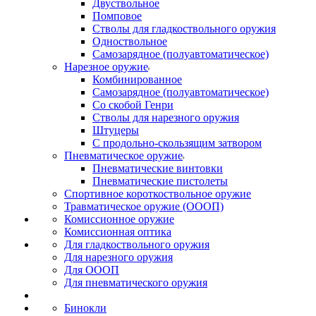
Двуствольное
Помповое
Стволы для гладкоствольного оружия
Одноствольное
Самозарядное (полуавтоматическое)
Нарезное оружие
Комбинированное
Самозарядное (полуавтоматическое)
Со скобой Генри
Стволы для нарезного оружия
Штуцеры
С продольно-скользящим затвором
Пневматическое оружие
Пневматические винтовки
Пневматические пистолеты
Спортивное короткоствольное оружие
Травматическое оружие (ОООП)
Комиссионное оружие
Комиссионная оптика
Для гладкоствольного оружия
Для нарезного оружия
Для ОООП
Для пневматического оружия
Бинокли