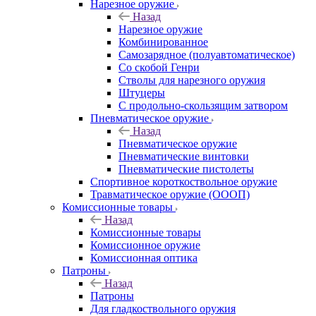
Нарезное оружие
Назад
Нарезное оружие
Комбинированное
Самозарядное (полуавтоматическое)
Со скобой Генри
Стволы для нарезного оружия
Штуцеры
С продольно-скользящим затвором
Пневматическое оружие
Назад
Пневматическое оружие
Пневматические винтовки
Пневматические пистолеты
Спортивное короткоствольное оружие
Травматическое оружие (ОООП)
Комиссионные товары
Назад
Комиссионные товары
Комиссионное оружие
Комиссионная оптика
Патроны
Назад
Патроны
Для гладкоствольного оружия