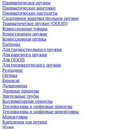
Пневматическое оружие
Пневматические винтовки
Пневматические пистолеты
Спортивное короткоствольное оружие
Травматическое оружие (ОООП)
Комиссионные товары
Комиссионное оружие
Комиссионная оптика
Патроны
Для гладкоствольного оружия
Для нарезного оружия
Для ОООП
Для пневматического оружия
Релоадинг
Оптика
Бинокли
Дальномеры
Дневные прицелы
Зрительные трубы
Коллиматорные прицелы
Тепловизоры и цифровые прицелы
Тепловизоры и цифровые монокуляры
Монокуляры
Крепления для оптики
Ножи