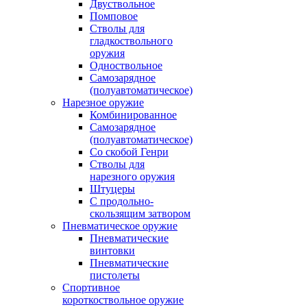
Двуствольное
Помповое
Стволы для
гладкоствольного
оружия
Одноствольное
Самозарядное
(полуавтоматическое)
Нарезное оружие
Комбинированное
Самозарядное
(полуавтоматическое)
Со скобой Генри
Стволы для
нарезного оружия
Штуцеры
С продольно-
скользящим затвором
Пневматическое оружие
Пневматические
винтовки
Пневматические
пистолеты
Спортивное
короткоствольное оружие