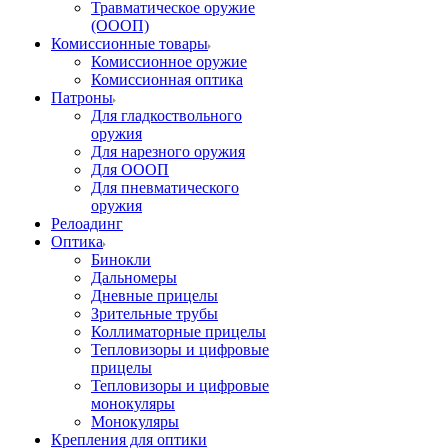
Травматическое оружие
(ОООП)
Комиссионные товары
Комиссионное оружие
Комиссионная оптика
Патроны
Для гладкоствольного
оружия
Для нарезного оружия
Для ОООП
Для пневматического
оружия
Релоадинг
Оптика
Бинокли
Дальномеры
Дневные прицелы
Зрительные трубы
Коллиматорные прицелы
Тепловизоры и цифровые
прицелы
Тепловизоры и цифровые
монокуляры
Монокуляры
Крепления для оптики