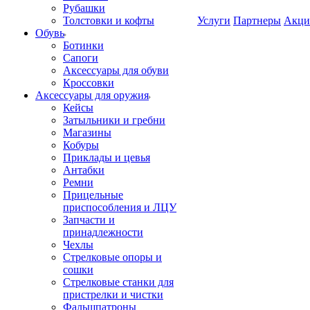
Рубашки
Толстовки и кофты
Услуги
Партнеры
Акци
Обувь
Ботинки
Сапоги
Аксессуары для обуви
Кроссовки
Аксессуары для оружия
Кейсы
Затыльники и гребни
Магазины
Кобуры
Приклады и цевья
Антабки
Ремни
Прицельные
приспособления и ЛЦУ
Запчасти и
принадлежности
Чехлы
Стрелковые опоры и
сошки
Стрелковые станки для
пристрелки и чистки
Фальшпатроны