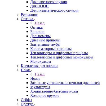
Для нарезного оружия
Для ОООП
Для пневматического оружия
Релоадинг
Оптика
Назад
Оптика
Бинокли
Дальномеры
Дневные прицелы
Зрительные трубы
Коллиматорные прицелы
Тепловизоры и цифровые прицелы
Тепловизоры и цифровые монокуляры
Монокуляры
Крепления для оптики
Ножи
Назад
Ножи
Заточные устройства и точилки для ножей
Мультитулы
Хозяйственно-бытовые ножи
Холодное оружие
Сейфы
Одежда