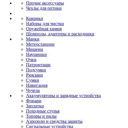
Прочие аксессуары
Чехлы для оптики
Коврики
Наборы для чистки
Оружейная химия
Шомполы, адаптеры и расходники
Манки
Метеостанции
Мишени
Наушники
Очки
Патронташи
Подсумки
Рюкзаки
Сумки
Навигация
Чучела
Аккумуляторы и зарядные устройства
Фонари
Заплатки
Походные стулья
Топоры и пилы
Аэрозоли и средства защиты
Сигнальные устройства