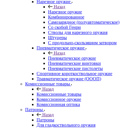
Нарезное оружие
Назад
Нарезное оружие
Комбинированное
Самозарядное (полуавтоматическое)
Со скобой Генри
Стволы для нарезного оружия
Штуцеры
С продольно-скользящим затвором
Пневматическое оружие
Назад
Пневматическое оружие
Пневматические винтовки
Пневматические пистолеты
Спортивное короткоствольное оружие
Травматическое оружие (ОООП)
Комиссионные товары
Назад
Комиссионные товары
Комиссионное оружие
Комиссионная оптика
Патроны
Назад
Патроны
Для гладкоствольного оружия