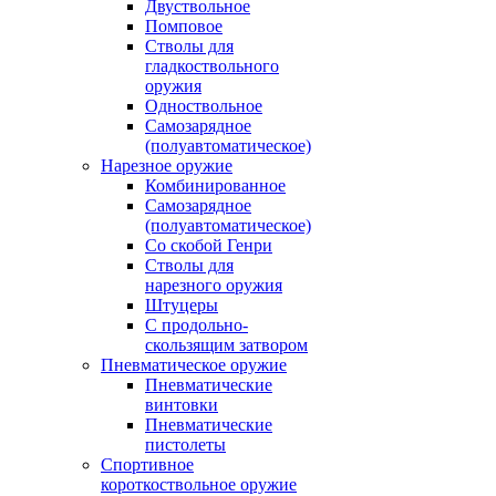
Двуствольное
Помповое
Стволы для
гладкоствольного
оружия
Одноствольное
Самозарядное
(полуавтоматическое)
Нарезное оружие
Комбинированное
Самозарядное
(полуавтоматическое)
Со скобой Генри
Стволы для
нарезного оружия
Штуцеры
С продольно-
скользящим затвором
Пневматическое оружие
Пневматические
винтовки
Пневматические
пистолеты
Спортивное
короткоствольное оружие