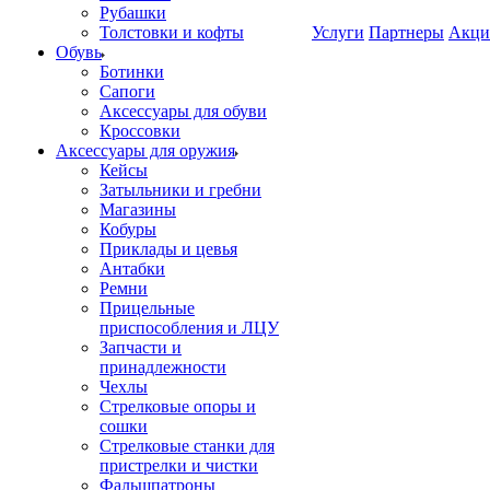
Рубашки
Толстовки и кофты
Услуги
Партнеры
Акци
Обувь
Ботинки
Сапоги
Аксессуары для обуви
Кроссовки
Аксессуары для оружия
Кейсы
Затыльники и гребни
Магазины
Кобуры
Приклады и цевья
Антабки
Ремни
Прицельные
приспособления и ЛЦУ
Запчасти и
принадлежности
Чехлы
Стрелковые опоры и
сошки
Стрелковые станки для
пристрелки и чистки
Фальшпатроны