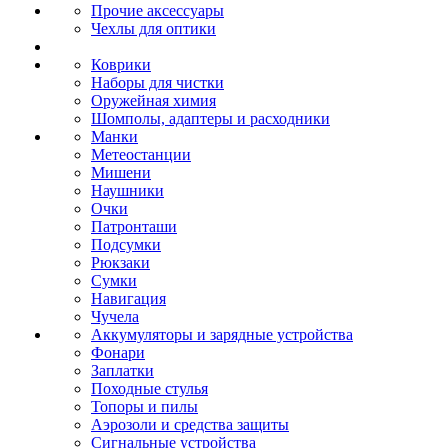
Прочие аксессуары
Чехлы для оптики
Коврики
Наборы для чистки
Оружейная химия
Шомполы, адаптеры и расходники
Манки
Метеостанции
Мишени
Наушники
Очки
Патронташи
Подсумки
Рюкзаки
Сумки
Навигация
Чучела
Аккумуляторы и зарядные устройства
Фонари
Заплатки
Походные стулья
Топоры и пилы
Аэрозоли и средства защиты
Сигнальные устройства