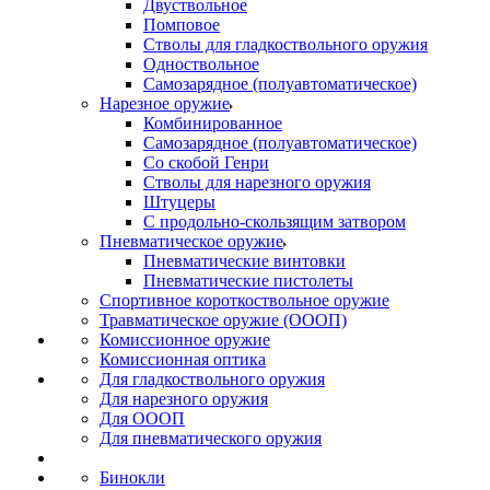
Двуствольное
Помповое
Стволы для гладкоствольного оружия
Одноствольное
Самозарядное (полуавтоматическое)
Нарезное оружие
Комбинированное
Самозарядное (полуавтоматическое)
Со скобой Генри
Стволы для нарезного оружия
Штуцеры
С продольно-скользящим затвором
Пневматическое оружие
Пневматические винтовки
Пневматические пистолеты
Спортивное короткоствольное оружие
Травматическое оружие (ОООП)
Комиссионное оружие
Комиссионная оптика
Для гладкоствольного оружия
Для нарезного оружия
Для ОООП
Для пневматического оружия
Бинокли