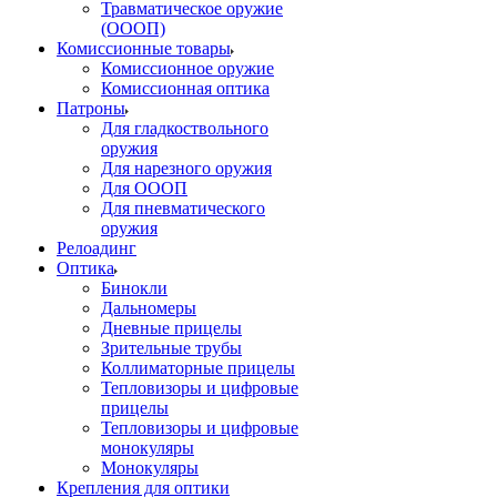
Травматическое оружие
(ОООП)
Комиссионные товары
Комиссионное оружие
Комиссионная оптика
Патроны
Для гладкоствольного
оружия
Для нарезного оружия
Для ОООП
Для пневматического
оружия
Релоадинг
Оптика
Бинокли
Дальномеры
Дневные прицелы
Зрительные трубы
Коллиматорные прицелы
Тепловизоры и цифровые
прицелы
Тепловизоры и цифровые
монокуляры
Монокуляры
Крепления для оптики