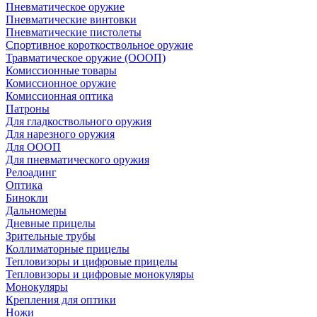
Пневматическое оружие
Пневматические винтовки
Пневматические пистолеты
Спортивное короткоствольное оружие
Травматическое оружие (ОООП)
Комиссионные товары
Комиссионное оружие
Комиссионная оптика
Патроны
Для гладкоствольного оружия
Для нарезного оружия
Для ОООП
Для пневматического оружия
Релоадинг
Оптика
Бинокли
Дальномеры
Дневные прицелы
Зрительные трубы
Коллиматорные прицелы
Тепловизоры и цифровые прицелы
Тепловизоры и цифровые монокуляры
Монокуляры
Крепления для оптики
Ножи