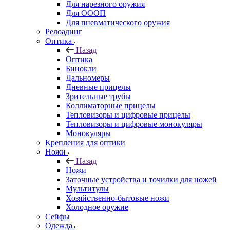
Для нарезного оружия
Для ОООП
Для пневматического оружия
Релоадинг
Оптика
Назад
Оптика
Бинокли
Дальномеры
Дневные прицелы
Зрительные трубы
Коллиматорные прицелы
Тепловизоры и цифровые прицелы
Тепловизоры и цифровые монокуляры
Монокуляры
Крепления для оптики
Ножи
Назад
Ножи
Заточные устройства и точилки для ножей
Мультитулы
Хозяйственно-бытовые ножи
Холодное оружие
Сейфы
Одежда