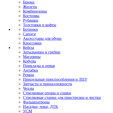
Брюки
Жилеты
Комбинезоны
Костюмы
Рубашки
Толстовки и кофты
Ботинки
Сапоги
Аксессуары для обуви
Кроссовки
Кейсы
Затыльники и гребни
Магазины
Кобуры
Приклады и цевья
Антабки
Ремни
Прицельные приспособления и ЛЦУ
Запчасти и принадлежности
Чехлы
Стрелковые опоры и сошки
Стрелковые станки для пристрелки и чистки
Фальшпатроны
Насадки, чоки, ДТК
УСМ