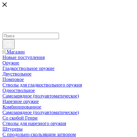
Магазин
Новые поступления
Оружие
Гладкоствольное оружие
Двуствольное
Помповое
Стволы для гладкоствольного оружия
Одноствольное
Самозарядное (полуавтоматическое)
Нарезное оружие
Комбинированное
Самозарядное (полуавтоматическое)
Со скобой Генри
Стволы для нарезного оружия
Штуцеры
С продольно-скользящим затвором