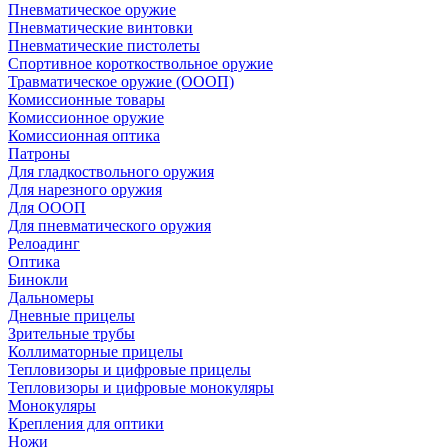
Пневматическое оружие
Пневматические винтовки
Пневматические пистолеты
Спортивное короткоствольное оружие
Травматическое оружие (ОООП)
Комиссионные товары
Комиссионное оружие
Комиссионная оптика
Патроны
Для гладкоствольного оружия
Для нарезного оружия
Для ОООП
Для пневматического оружия
Релоадинг
Оптика
Бинокли
Дальномеры
Дневные прицелы
Зрительные трубы
Коллиматорные прицелы
Тепловизоры и цифровые прицелы
Тепловизоры и цифровые монокуляры
Монокуляры
Крепления для оптики
Ножи