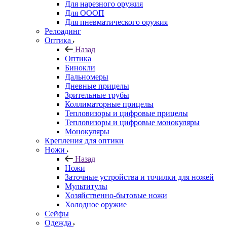
Для нарезного оружия
Для ОООП
Для пневматического оружия
Релоадинг
Оптика
Назад
Оптика
Бинокли
Дальномеры
Дневные прицелы
Зрительные трубы
Коллиматорные прицелы
Тепловизоры и цифровые прицелы
Тепловизоры и цифровые монокуляры
Монокуляры
Крепления для оптики
Ножи
Назад
Ножи
Заточные устройства и точилки для ножей
Мультитулы
Хозяйственно-бытовые ножи
Холодное оружие
Сейфы
Одежда