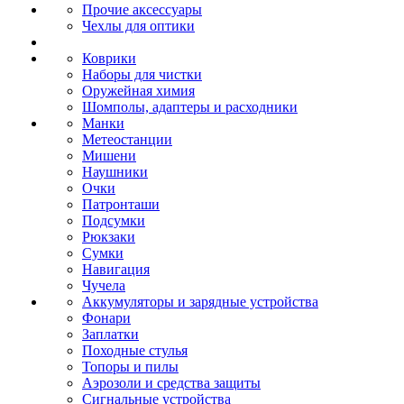
Прочие аксессуары
Чехлы для оптики
Коврики
Наборы для чистки
Оружейная химия
Шомполы, адаптеры и расходники
Манки
Метеостанции
Мишени
Наушники
Очки
Патронташи
Подсумки
Рюкзаки
Сумки
Навигация
Чучела
Аккумуляторы и зарядные устройства
Фонари
Заплатки
Походные стулья
Топоры и пилы
Аэрозоли и средства защиты
Сигнальные устройства