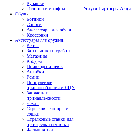
Рубашки
Толстовки и кофты
Услуги
Партнеры
Акци
Обувь
Ботинки
Сапоги
Аксессуары для обуви
Кроссовки
Аксессуары для оружия
Кейсы
Затыльники и гребни
Магазины
Кобуры
Приклады и цевья
Антабки
Ремни
Прицельные
приспособления и ЛЦУ
Запчасти и
принадлежности
Чехлы
Стрелковые опоры и
сошки
Стрелковые станки для
пристрелки и чистки
Фальшпатроны