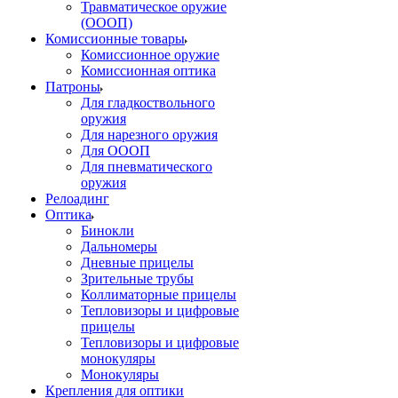
Травматическое оружие
(ОООП)
Комиссионные товары
Комиссионное оружие
Комиссионная оптика
Патроны
Для гладкоствольного
оружия
Для нарезного оружия
Для ОООП
Для пневматического
оружия
Релоадинг
Оптика
Бинокли
Дальномеры
Дневные прицелы
Зрительные трубы
Коллиматорные прицелы
Тепловизоры и цифровые
прицелы
Тепловизоры и цифровые
монокуляры
Монокуляры
Крепления для оптики