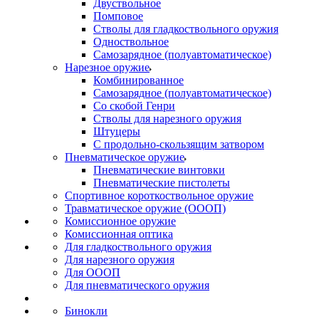
Двуствольное
Помповое
Стволы для гладкоствольного оружия
Одноствольное
Самозарядное (полуавтоматическое)
Нарезное оружие
Комбинированное
Самозарядное (полуавтоматическое)
Со скобой Генри
Стволы для нарезного оружия
Штуцеры
С продольно-скользящим затвором
Пневматическое оружие
Пневматические винтовки
Пневматические пистолеты
Спортивное короткоствольное оружие
Травматическое оружие (ОООП)
Комиссионное оружие
Комиссионная оптика
Для гладкоствольного оружия
Для нарезного оружия
Для ОООП
Для пневматического оружия
Бинокли