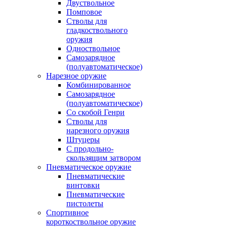
Двуствольное
Помповое
Стволы для
гладкоствольного
оружия
Одноствольное
Самозарядное
(полуавтоматическое)
Нарезное оружие
Комбинированное
Самозарядное
(полуавтоматическое)
Со скобой Генри
Стволы для
нарезного оружия
Штуцеры
С продольно-
скользящим затвором
Пневматическое оружие
Пневматические
винтовки
Пневматические
пистолеты
Спортивное
короткоствольное оружие