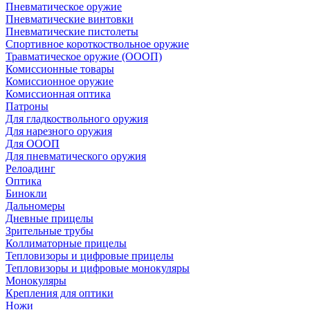
Пневматическое оружие
Пневматические винтовки
Пневматические пистолеты
Спортивное короткоствольное оружие
Травматическое оружие (ОООП)
Комиссионные товары
Комиссионное оружие
Комиссионная оптика
Патроны
Для гладкоствольного оружия
Для нарезного оружия
Для ОООП
Для пневматического оружия
Релоадинг
Оптика
Бинокли
Дальномеры
Дневные прицелы
Зрительные трубы
Коллиматорные прицелы
Тепловизоры и цифровые прицелы
Тепловизоры и цифровые монокуляры
Монокуляры
Крепления для оптики
Ножи