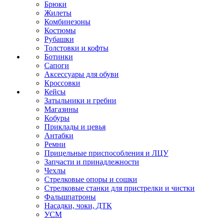
Брюки
Жилеты
Комбинезоны
Костюмы
Рубашки
Толстовки и кофты
Ботинки
Сапоги
Аксессуары для обуви
Кроссовки
Кейсы
Затыльники и гребни
Магазины
Кобуры
Приклады и цевья
Антабки
Ремни
Прицельные приспособления и ЛЦУ
Запчасти и принадлежности
Чехлы
Стрелковые опоры и сошки
Стрелковые станки для пристрелки и чистки
Фальшпатроны
Насадки, чоки, ДТК
УСМ