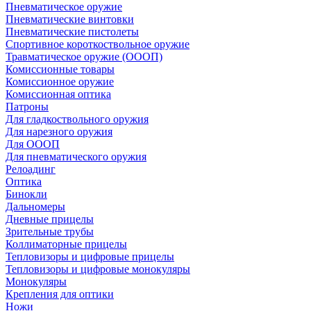
Пневматическое оружие
Пневматические винтовки
Пневматические пистолеты
Спортивное короткоствольное оружие
Травматическое оружие (ОООП)
Комиссионные товары
Комиссионное оружие
Комиссионная оптика
Патроны
Для гладкоствольного оружия
Для нарезного оружия
Для ОООП
Для пневматического оружия
Релоадинг
Оптика
Бинокли
Дальномеры
Дневные прицелы
Зрительные трубы
Коллиматорные прицелы
Тепловизоры и цифровые прицелы
Тепловизоры и цифровые монокуляры
Монокуляры
Крепления для оптики
Ножи