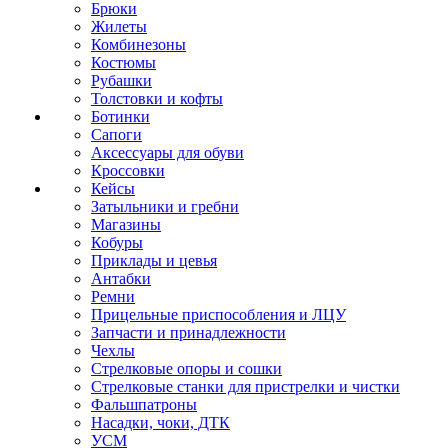
Брюки
Жилеты
Комбинезоны
Костюмы
Рубашки
Толстовки и кофты
Ботинки
Сапоги
Аксессуары для обуви
Кроссовки
Кейсы
Затыльники и гребни
Магазины
Кобуры
Приклады и цевья
Антабки
Ремни
Прицельные приспособления и ЛЦУ
Запчасти и принадлежности
Чехлы
Стрелковые опоры и сошки
Стрелковые станки для пристрелки и чистки
Фальшпатроны
Насадки, чоки, ДТК
УСМ