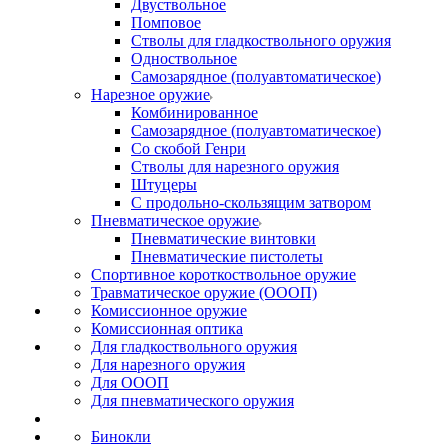
Двуствольное
Помповое
Стволы для гладкоствольного оружия
Одноствольное
Самозарядное (полуавтоматическое)
Нарезное оружие
Комбинированное
Самозарядное (полуавтоматическое)
Со скобой Генри
Стволы для нарезного оружия
Штуцеры
С продольно-скользящим затвором
Пневматическое оружие
Пневматические винтовки
Пневматические пистолеты
Спортивное короткоствольное оружие
Травматическое оружие (ОООП)
Комиссионное оружие
Комиссионная оптика
Для гладкоствольного оружия
Для нарезного оружия
Для ОООП
Для пневматического оружия
Бинокли