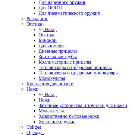
Для нарезного оружия
Для ОООП
Для пневматического оружия
Релоадинг
Оптика
Назад
Оптика
Бинокли
Дальномеры
Дневные прицелы
Зрительные трубы
Коллиматорные прицелы
Тепловизоры и цифровые прицелы
Тепловизоры и цифровые монокуляры
Монокуляры
Крепления для оптики
Ножи
Назад
Ножи
Заточные устройства и точилки для ножей
Мультитулы
Хозяйственно-бытовые ножи
Холодное оружие
Сейфы
Одежда