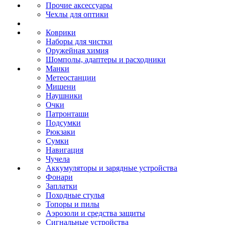
Прочие аксессуары
Чехлы для оптики
Коврики
Наборы для чистки
Оружейная химия
Шомполы, адаптеры и расходники
Манки
Метеостанции
Мишени
Наушники
Очки
Патронташи
Подсумки
Рюкзаки
Сумки
Навигация
Чучела
Аккумуляторы и зарядные устройства
Фонари
Заплатки
Походные стулья
Топоры и пилы
Аэрозоли и средства защиты
Сигнальные устройства