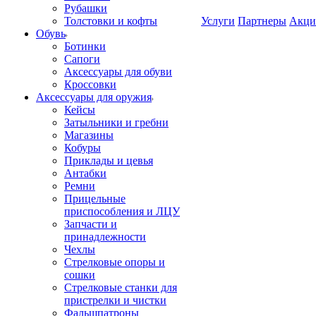
Рубашки
Толстовки и кофты
Услуги
Партнеры
Акци
Обувь
Ботинки
Сапоги
Аксессуары для обуви
Кроссовки
Аксессуары для оружия
Кейсы
Затыльники и гребни
Магазины
Кобуры
Приклады и цевья
Антабки
Ремни
Прицельные
приспособления и ЛЦУ
Запчасти и
принадлежности
Чехлы
Стрелковые опоры и
сошки
Стрелковые станки для
пристрелки и чистки
Фальшпатроны