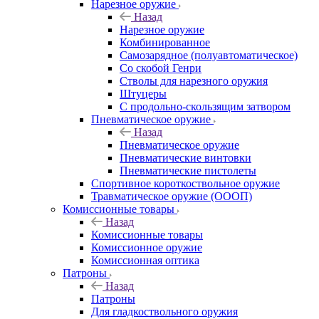
Нарезное оружие
Назад
Нарезное оружие
Комбинированное
Самозарядное (полуавтоматическое)
Со скобой Генри
Стволы для нарезного оружия
Штуцеры
С продольно-скользящим затвором
Пневматическое оружие
Назад
Пневматическое оружие
Пневматические винтовки
Пневматические пистолеты
Спортивное короткоствольное оружие
Травматическое оружие (ОООП)
Комиссионные товары
Назад
Комиссионные товары
Комиссионное оружие
Комиссионная оптика
Патроны
Назад
Патроны
Для гладкоствольного оружия