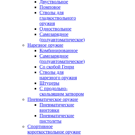
Двуствольное
Помповое
Стволы для
гладкоствольного
оружия
Одноствольное
Самозарядное
(полуавтоматическое)
Нарезное оружие
Комбинированное
Самозарядное
(полуавтоматическое)
Со скобой Генри
Стволы для
нарезного оружия
Штуцеры
С продольно-
скользящим затвором
Пневматическое оружие
Пневматические
винтовки
Пневматические
пистолеты
Спортивное
короткоствольное оружие