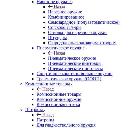
Нарезное оружие
Назад
Нарезное оружие
Комбинированное
Самозарядное (полуавтоматическое)
Со скобой Генри
Стволы для нарезного оружия
Штуцеры
С продольно-скользящим затвором
Пневматическое оружие
Назад
Пневматическое оружие
Пневматические винтовки
Пневматические пистолеты
Спортивное короткоствольное оружие
Травматическое оружие (ОООП)
Комиссионные товары
Назад
Комиссионные товары
Комиссионное оружие
Комиссионная оптика
Патроны
Назад
Патроны
Для гладкоствольного оружия