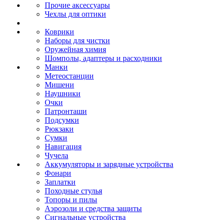
Прочие аксессуары
Чехлы для оптики
Коврики
Наборы для чистки
Оружейная химия
Шомполы, адаптеры и расходники
Манки
Метеостанции
Мишени
Наушники
Очки
Патронташи
Подсумки
Рюкзаки
Сумки
Навигация
Чучела
Аккумуляторы и зарядные устройства
Фонари
Заплатки
Походные стулья
Топоры и пилы
Аэрозоли и средства защиты
Сигнальные устройства