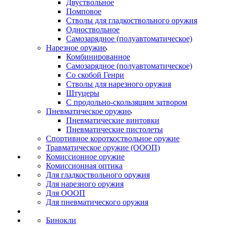
Двуствольное
Помповое
Стволы для гладкоствольного оружия
Одноствольное
Самозарядное (полуавтоматическое)
Нарезное оружие
Комбинированное
Самозарядное (полуавтоматическое)
Со скобой Генри
Стволы для нарезного оружия
Штуцеры
С продольно-скользящим затвором
Пневматическое оружие
Пневматические винтовки
Пневматические пистолеты
Спортивное короткоствольное оружие
Травматическое оружие (ОООП)
Комиссионное оружие
Комиссионная оптика
Для гладкоствольного оружия
Для нарезного оружия
Для ОООП
Для пневматического оружия
Бинокли