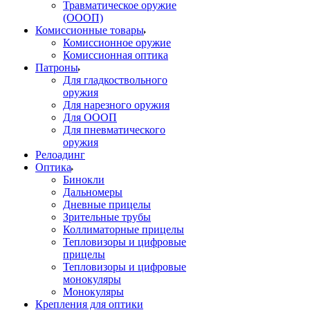
Травматическое оружие
(ОООП)
Комиссионные товары
Комиссионное оружие
Комиссионная оптика
Патроны
Для гладкоствольного
оружия
Для нарезного оружия
Для ОООП
Для пневматического
оружия
Релоадинг
Оптика
Бинокли
Дальномеры
Дневные прицелы
Зрительные трубы
Коллиматорные прицелы
Тепловизоры и цифровые
прицелы
Тепловизоры и цифровые
монокуляры
Монокуляры
Крепления для оптики