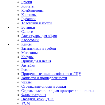
Брюки
Жилеты
Комбинезоны
Костюмы
Рубашки
Толстовки и кофты
Ботинки
Сапоги
Аксессуары для обуви
Кроссовки
Кейсы
Затыльники и гребни
Магазины
Кобуры
Приклады и цевья
Антабки
Ремни
Прицельные приспособления и ЛЦУ
Запчасти и принадлежности
Чехлы
Стрелковые опоры и сошки
Стрелковые станки для пристрелки и чистки
Фальшпатроны
Насадки, чоки, ДТК
УСМ