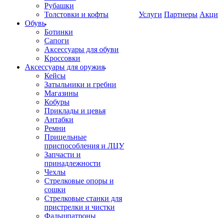
Рубашки
Толстовки и кофты
Услуги
Партнеры
Акци
Обувь
Ботинки
Сапоги
Аксессуары для обуви
Кроссовки
Аксессуары для оружия
Кейсы
Затыльники и гребни
Магазины
Кобуры
Приклады и цевья
Антабки
Ремни
Прицельные
приспособления и ЛЦУ
Запчасти и
принадлежности
Чехлы
Стрелковые опоры и
сошки
Стрелковые станки для
пристрелки и чистки
Фальшпатроны