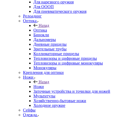
Для нарезного оружия
Для ОООП
Для пневматического оружия
Релоадинг
Оптика
Назад
Оптика
Бинокли
Дальномеры
Дневные прицелы
Зрительные трубы
Коллиматорные прицелы
Тепловизоры и цифровые прицелы
Тепловизоры и цифровые монокуляры
Монокуляры
Крепления для оптики
Ножи
Назад
Ножи
Заточные устройства и точилки для ножей
Мультитулы
Хозяйственно-бытовые ножи
Холодное оружие
Сейфы
Одежда