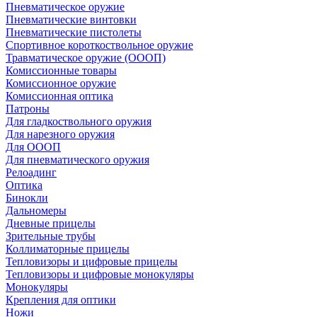
Пневматическое оружие
Пневматические винтовки
Пневматические пистолеты
Спортивное короткоствольное оружие
Травматическое оружие (ОООП)
Комиссионные товары
Комиссионное оружие
Комиссионная оптика
Патроны
Для гладкоствольного оружия
Для нарезного оружия
Для ОООП
Для пневматического оружия
Релоадинг
Оптика
Бинокли
Дальномеры
Дневные прицелы
Зрительные трубы
Коллиматорные прицелы
Тепловизоры и цифровые прицелы
Тепловизоры и цифровые монокуляры
Монокуляры
Крепления для оптики
Ножи