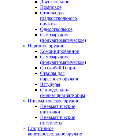
Двуствольное
Помповое
Стволы для
гладкоствольного
оружия
Одноствольное
Самозарядное
(полуавтоматическое)
Нарезное оружие
Комбинированное
Самозарядное
(полуавтоматическое)
Со скобой Генри
Стволы для
нарезного оружия
Штуцеры
С продольно-
скользящим затвором
Пневматическое оружие
Пневматические
винтовки
Пневматические
пистолеты
Спортивное
короткоствольное оружие