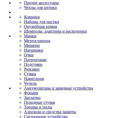
Прочие аксессуары
Чехлы для оптики
Коврики
Наборы для чистки
Оружейная химия
Шомполы, адаптеры и расходники
Манки
Метеостанции
Мишени
Наушники
Очки
Патронташи
Подсумки
Рюкзаки
Сумки
Навигация
Чучела
Аккумуляторы и зарядные устройства
Фонари
Заплатки
Походные стулья
Топоры и пилы
Аэрозоли и средства защиты
Сигнальные устройства