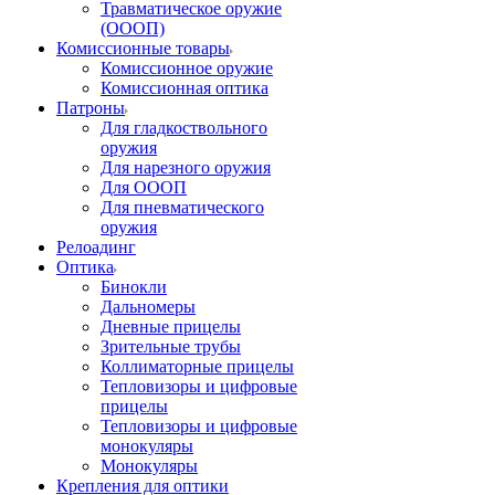
Травматическое оружие
(ОООП)
Комиссионные товары
Комиссионное оружие
Комиссионная оптика
Патроны
Для гладкоствольного
оружия
Для нарезного оружия
Для ОООП
Для пневматического
оружия
Релоадинг
Оптика
Бинокли
Дальномеры
Дневные прицелы
Зрительные трубы
Коллиматорные прицелы
Тепловизоры и цифровые
прицелы
Тепловизоры и цифровые
монокуляры
Монокуляры
Крепления для оптики