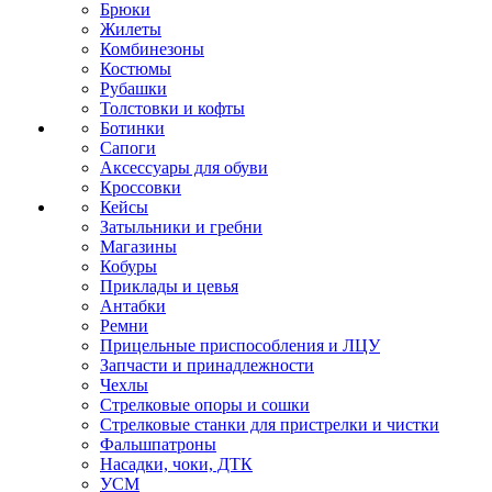
Брюки
Жилеты
Комбинезоны
Костюмы
Рубашки
Толстовки и кофты
Ботинки
Сапоги
Аксессуары для обуви
Кроссовки
Кейсы
Затыльники и гребни
Магазины
Кобуры
Приклады и цевья
Антабки
Ремни
Прицельные приспособления и ЛЦУ
Запчасти и принадлежности
Чехлы
Стрелковые опоры и сошки
Стрелковые станки для пристрелки и чистки
Фальшпатроны
Насадки, чоки, ДТК
УСМ