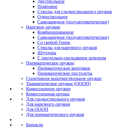
Двуствольное
Помповое
Стволы для гладкоствольного оружия
Одноствольное
Самозарядное (полуавтоматическое)
Нарезное оружие
Комбинированное
Самозарядное (полуавтоматическое)
Со скобой Генри
Стволы для нарезного оружия
Штуцеры
С продольно-скользящим затвором
Пневматическое оружие
Пневматические винтовки
Пневматические пистолеты
Спортивное короткоствольное оружие
Травматическое оружие (ОООП)
Комиссионное оружие
Комиссионная оптика
Для гладкоствольного оружия
Для нарезного оружия
Для ОООП
Для пневматического оружия
Бинокли