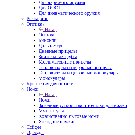
Для нарезного оружия
Для ОООП
Для пневматического оружия
Релоадинг
Оптика
Назад
Оптика
Бинокли
Дальномеры
Дневные прицелы
Зрительные трубы
Коллиматорные прицелы
Тепловизоры и цифровые прицелы
Тепловизоры и цифровые монокуляры
Монокуляры
Крепления для оптики
Ножи
Назад
Ножи
Заточные устройства и точилки для ножей
Мультитулы
Хозяйственно-бытовые ножи
Холодное оружие
Сейфы
Одежда