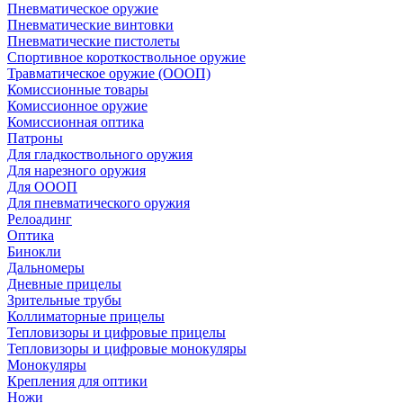
Пневматическое оружие
Пневматические винтовки
Пневматические пистолеты
Спортивное короткоствольное оружие
Травматическое оружие (ОООП)
Комиссионные товары
Комиссионное оружие
Комиссионная оптика
Патроны
Для гладкоствольного оружия
Для нарезного оружия
Для ОООП
Для пневматического оружия
Релоадинг
Оптика
Бинокли
Дальномеры
Дневные прицелы
Зрительные трубы
Коллиматорные прицелы
Тепловизоры и цифровые прицелы
Тепловизоры и цифровые монокуляры
Монокуляры
Крепления для оптики
Ножи