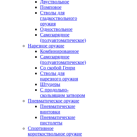
Двуствольное
Помповое
Стволы для
гладкоствольного
оружия
Одноствольное
Самозарядное
(полуавтоматическое)
Нарезное оружие
Комбинированное
Самозарядное
(полуавтоматическое)
Со скобой Генри
Стволы для
нарезного оружия
Штуцеры
С продольно-
скользящим затвором
Пневматическое оружие
Пневматические
винтовки
Пневматические
пистолеты
Спортивное
короткоствольное оружие