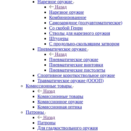
Нарезное оружие
Назад
Нарезное оружие
Комбинированное
Самозарядное (полуавтоматическое)
Со скобой Генри
Стволы для нарезного оружия
Штуцеры
С продольно-скользящим затвором
Пневматическое оружие
Назад
Пневматическое оружие
Пневматические винтовки
Пневматические пистолеты
Спортивное короткоствольное оружие
Травматическое оружие (ОООП)
Комиссионные товары
Назад
Комиссионные товары
Комиссионное оружие
Комиссионная оптика
Патроны
Назад
Патроны
Для гладкоствольного оружия