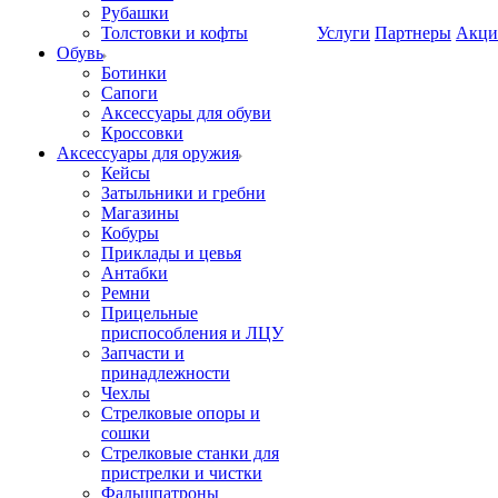
Рубашки
Толстовки и кофты
Услуги
Партнеры
Акци
Обувь
Ботинки
Сапоги
Аксессуары для обуви
Кроссовки
Аксессуары для оружия
Кейсы
Затыльники и гребни
Магазины
Кобуры
Приклады и цевья
Антабки
Ремни
Прицельные
приспособления и ЛЦУ
Запчасти и
принадлежности
Чехлы
Стрелковые опоры и
сошки
Стрелковые станки для
пристрелки и чистки
Фальшпатроны