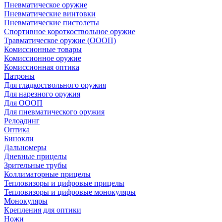
Пневматическое оружие
Пневматические винтовки
Пневматические пистолеты
Спортивное короткоствольное оружие
Травматическое оружие (ОООП)
Комиссионные товары
Комиссионное оружие
Комиссионная оптика
Патроны
Для гладкоствольного оружия
Для нарезного оружия
Для ОООП
Для пневматического оружия
Релоадинг
Оптика
Бинокли
Дальномеры
Дневные прицелы
Зрительные трубы
Коллиматорные прицелы
Тепловизоры и цифровые прицелы
Тепловизоры и цифровые монокуляры
Монокуляры
Крепления для оптики
Ножи