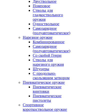
Двуствольное
Помповое
Стволы для
гладкоствольного
оружия
Одноствольное
Самозарядное
(полуавтоматическое)
Нарезное оружие
Комбинированное
Самозарядное
(полуавтоматическое)
Со скобой Генри
Стволы для
нарезного оружия
Штуцеры
С продольно-
скользящим затвором
Пневматическое оружие
Пневматические
винтовки
Пневматические
пистолеты
Спортивное
короткоствольное оружие