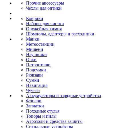
Прочие аксессуары
Чехлы для оптики
Коврики
Наборы для чистки
Оружейная химия
Шомполы, адаптеры и расходники
Манки
Метеостанции
Мишени
Наушники
Очки
Патронташи
Подсумки
Рюкзаки
Сумки
Навигация
Чучела
Аккумуляторы и зарядные устройства
Фонари
Заплатки
Походные стулья
Топоры и пилы
Аэрозоли и средства защиты
Сигнальные устройства