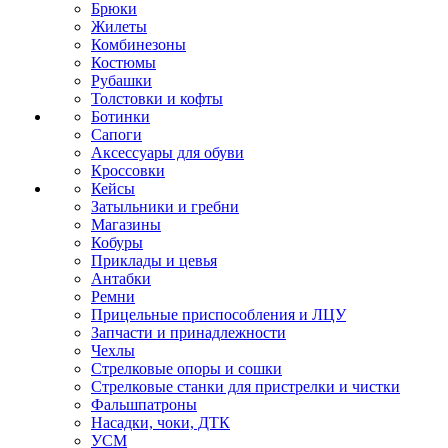
Брюки
Жилеты
Комбинезоны
Костюмы
Рубашки
Толстовки и кофты
Ботинки
Сапоги
Аксессуары для обуви
Кроссовки
Кейсы
Затыльники и гребни
Магазины
Кобуры
Приклады и цевья
Антабки
Ремни
Прицельные приспособления и ЛЦУ
Запчасти и принадлежности
Чехлы
Стрелковые опоры и сошки
Стрелковые станки для пристрелки и чистки
Фальшпатроны
Насадки, чоки, ДТК
УСМ