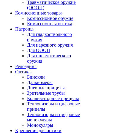
Травматическое оружие
(ОООП)
Комиссионные товары
Комиссионное оружие
Комиссионная оптика
Патроны
Для гладкоствольного
оружия
Для нарезного оружия
Для ОООП
Для пневматического
оружия
Релоадинг
Оптика
Бинокли
Дальномеры
Дневные прицелы
Зрительные трубы
Коллиматорные прицелы
Тепловизоры и цифровые
прицелы
Тепловизоры и цифровые
монокуляры
Монокуляры
Крепления для оптики