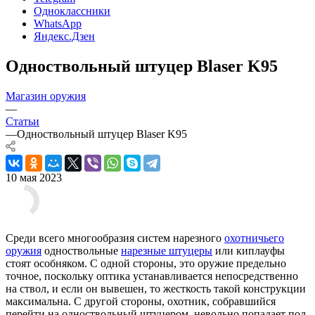
Одноклассники
WhatsApp
Яндекс.Дзен
Одноствольный штуцер Blaser K95
Магазин оружия
—
Статьи
—
Одноствольный штуцер Blaser K95
10 мая 2023
Среди всего многообразия систем нарезного
охотничьего
оружия
одноствольные
нарезные штуцеры
или киплауфы
стоят особняком. С одной стороны, это оружие предельно
точное, поскольку оптика устанавливается непосредственно
на ствол, и если он вывешен, то жесткость такой конструкции
максимальна. С другой стороны, охотник, собравшийся
перейти на одноствольный штуцером, невольно попадает под