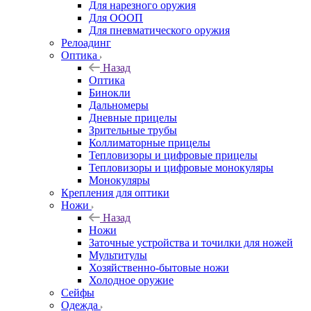
Для нарезного оружия
Для ОООП
Для пневматического оружия
Релоадинг
Оптика
Назад
Оптика
Бинокли
Дальномеры
Дневные прицелы
Зрительные трубы
Коллиматорные прицелы
Тепловизоры и цифровые прицелы
Тепловизоры и цифровые монокуляры
Монокуляры
Крепления для оптики
Ножи
Назад
Ножи
Заточные устройства и точилки для ножей
Мультитулы
Хозяйственно-бытовые ножи
Холодное оружие
Сейфы
Одежда