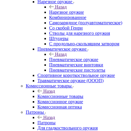
Нарезное оружие
Назад
Нарезное оружие
Комбинированное
Самозарядное (полуавтоматическое)
Со скобой Генри
Стволы для нарезного оружия
Штуцеры
С продольно-скользящим затвором
Пневматическое оружие
Назад
Пневматическое оружие
Пневматические винтовки
Пневматические пистолеты
Спортивное короткоствольное оружие
Травматическое оружие (ОООП)
Комиссионные товары
Назад
Комиссионные товары
Комиссионное оружие
Комиссионная оптика
Патроны
Назад
Патроны
Для гладкоствольного оружия