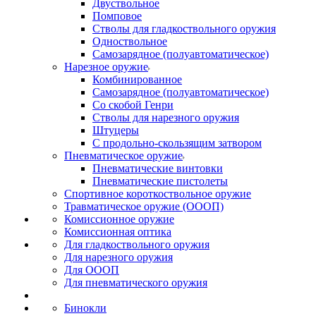
Двуствольное
Помповое
Стволы для гладкоствольного оружия
Одноствольное
Самозарядное (полуавтоматическое)
Нарезное оружие
Комбинированное
Самозарядное (полуавтоматическое)
Со скобой Генри
Стволы для нарезного оружия
Штуцеры
С продольно-скользящим затвором
Пневматическое оружие
Пневматические винтовки
Пневматические пистолеты
Спортивное короткоствольное оружие
Травматическое оружие (ОООП)
Комиссионное оружие
Комиссионная оптика
Для гладкоствольного оружия
Для нарезного оружия
Для ОООП
Для пневматического оружия
Бинокли