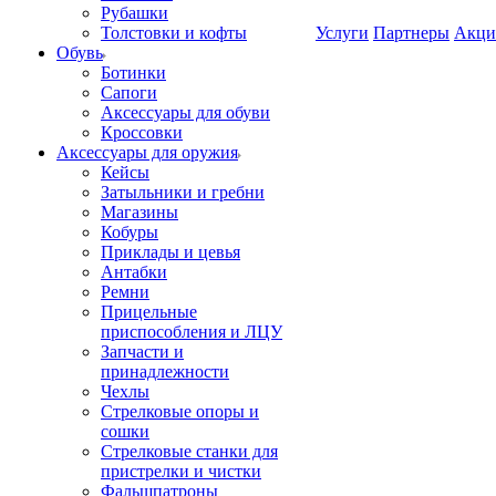
Рубашки
Толстовки и кофты
Услуги
Партнеры
Акци
Обувь
Ботинки
Сапоги
Аксессуары для обуви
Кроссовки
Аксессуары для оружия
Кейсы
Затыльники и гребни
Магазины
Кобуры
Приклады и цевья
Антабки
Ремни
Прицельные
приспособления и ЛЦУ
Запчасти и
принадлежности
Чехлы
Стрелковые опоры и
сошки
Стрелковые станки для
пристрелки и чистки
Фальшпатроны