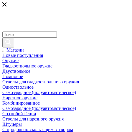
Магазин
Новые поступления
Оружие
Гладкоствольное оружие
Двуствольное
Помповое
Стволы для гладкоствольного оружия
Одноствольное
Самозарядное (полуавтоматическое)
Нарезное оружие
Комбинированное
Самозарядное (полуавтоматическое)
Со скобой Генри
Стволы для нарезного оружия
Штуцеры
С продольно-скользящим затвором