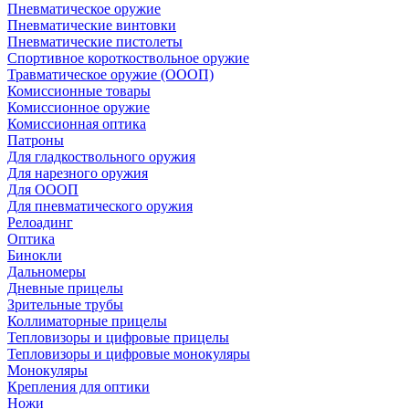
Пневматическое оружие
Пневматические винтовки
Пневматические пистолеты
Спортивное короткоствольное оружие
Травматическое оружие (ОООП)
Комиссионные товары
Комиссионное оружие
Комиссионная оптика
Патроны
Для гладкоствольного оружия
Для нарезного оружия
Для ОООП
Для пневматического оружия
Релоадинг
Оптика
Бинокли
Дальномеры
Дневные прицелы
Зрительные трубы
Коллиматорные прицелы
Тепловизоры и цифровые прицелы
Тепловизоры и цифровые монокуляры
Монокуляры
Крепления для оптики
Ножи