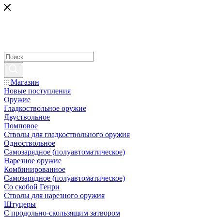
Магазин
Новые поступления
Оружие
Гладкоствольное оружие
Двуствольное
Помповое
Стволы для гладкоствольного оружия
Одноствольное
Самозарядное (полуавтоматическое)
Нарезное оружие
Комбинированное
Самозарядное (полуавтоматическое)
Со скобой Генри
Стволы для нарезного оружия
Штуцеры
С продольно-скользящим затвором