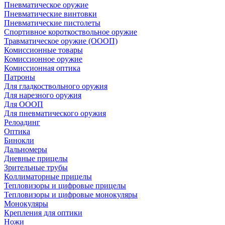
Пневматическое оружие
Пневматические винтовки
Пневматические пистолеты
Спортивное короткоствольное оружие
Травматическое оружие (ОООП)
Комиссионные товары
Комиссионное оружие
Комиссионная оптика
Патроны
Для гладкоствольного оружия
Для нарезного оружия
Для ОООП
Для пневматического оружия
Релоадинг
Оптика
Бинокли
Дальномеры
Дневные прицелы
Зрительные трубы
Коллиматорные прицелы
Тепловизоры и цифровые прицелы
Тепловизоры и цифровые монокуляры
Монокуляры
Крепления для оптики
Ножи