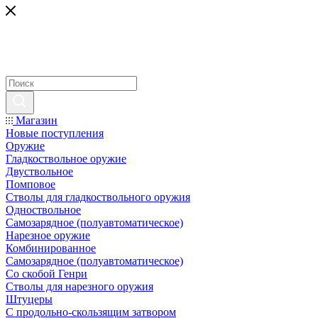
Магазин
Новые поступления
Оружие
Гладкоствольное оружие
Двуствольное
Помповое
Стволы для гладкоствольного оружия
Одноствольное
Самозарядное (полуавтоматическое)
Нарезное оружие
Комбинированное
Самозарядное (полуавтоматическое)
Со скобой Генри
Стволы для нарезного оружия
Штуцеры
С продольно-скользящим затвором