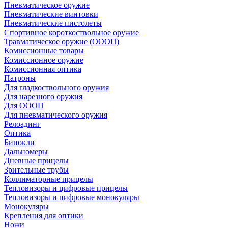
Пневматическое оружие
Пневматические винтовки
Пневматические пистолеты
Спортивное короткоствольное оружие
Травматическое оружие (ОООП)
Комиссионные товары
Комиссионное оружие
Комиссионная оптика
Патроны
Для гладкоствольного оружия
Для нарезного оружия
Для ОООП
Для пневматического оружия
Релоадинг
Оптика
Бинокли
Дальномеры
Дневные прицелы
Зрительные трубы
Коллиматорные прицелы
Тепловизоры и цифровые прицелы
Тепловизоры и цифровые монокуляры
Монокуляры
Крепления для оптики
Ножи