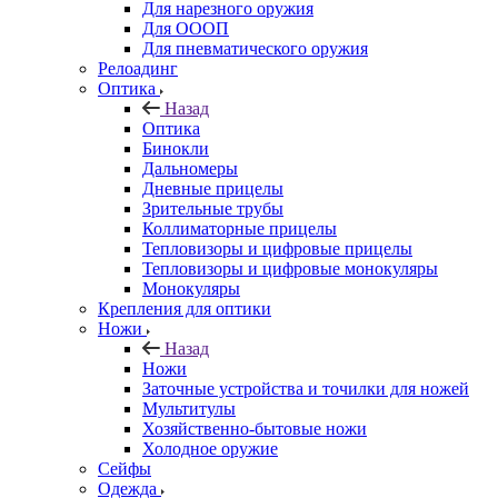
Для нарезного оружия
Для ОООП
Для пневматического оружия
Релоадинг
Оптика
Назад
Оптика
Бинокли
Дальномеры
Дневные прицелы
Зрительные трубы
Коллиматорные прицелы
Тепловизоры и цифровые прицелы
Тепловизоры и цифровые монокуляры
Монокуляры
Крепления для оптики
Ножи
Назад
Ножи
Заточные устройства и точилки для ножей
Мультитулы
Хозяйственно-бытовые ножи
Холодное оружие
Сейфы
Одежда