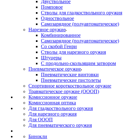
Двуствольное
Помповое
Стволы для гладкоствольного оружия
Одноствольное
Самозарядное (полуавтоматическое)
Нарезное оружие
Комбинированное
Самозарядное (полуавтоматическое)
Со скобой Генри
Стволы для нарезного оружия
Штуцеры
С продольно-скользящим затвором
Пневматическое оружие
Пневматические винтовки
Пневматические пистолеты
Спортивное короткоствольное оружие
Травматическое оружие (ОООП)
Комиссионное оружие
Комиссионная оптика
Для гладкоствольного оружия
Для нарезного оружия
Для ОООП
Для пневматического оружия
Бинокли