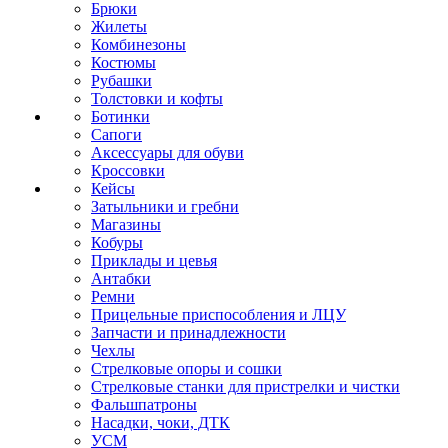
Брюки
Жилеты
Комбинезоны
Костюмы
Рубашки
Толстовки и кофты
Ботинки
Сапоги
Аксессуары для обуви
Кроссовки
Кейсы
Затыльники и гребни
Магазины
Кобуры
Приклады и цевья
Антабки
Ремни
Прицельные приспособления и ЛЦУ
Запчасти и принадлежности
Чехлы
Стрелковые опоры и сошки
Стрелковые станки для пристрелки и чистки
Фальшпатроны
Насадки, чоки, ДТК
УСМ