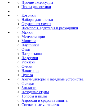
Прочие аксессуары
Чехлы для оптики
Коврики
Наборы для чистки
Оружейная химия
Шомполы, адаптеры и расходники
Манки
Метеостанции
Мишени
Наушники
Очки
Патронташи
Подсумки
Рюкзаки
Сумки
Навигация
Чучела
Аккумуляторы и зарядные устройства
Фонари
Заплатки
Походные стулья
Топоры и пилы
Аэрозоли и средства защиты
Сигнальные устройства