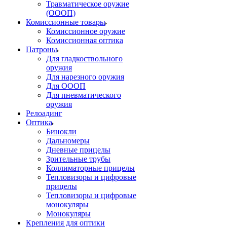
Травматическое оружие
(ОООП)
Комиссионные товары
Комиссионное оружие
Комиссионная оптика
Патроны
Для гладкоствольного
оружия
Для нарезного оружия
Для ОООП
Для пневматического
оружия
Релоадинг
Оптика
Бинокли
Дальномеры
Дневные прицелы
Зрительные трубы
Коллиматорные прицелы
Тепловизоры и цифровые
прицелы
Тепловизоры и цифровые
монокуляры
Монокуляры
Крепления для оптики