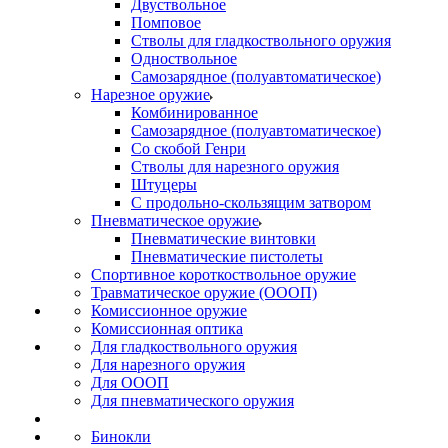
Двуствольное
Помповое
Стволы для гладкоствольного оружия
Одноствольное
Самозарядное (полуавтоматическое)
Нарезное оружие
Комбинированное
Самозарядное (полуавтоматическое)
Со скобой Генри
Стволы для нарезного оружия
Штуцеры
С продольно-скользящим затвором
Пневматическое оружие
Пневматические винтовки
Пневматические пистолеты
Спортивное короткоствольное оружие
Травматическое оружие (ОООП)
Комиссионное оружие
Комиссионная оптика
Для гладкоствольного оружия
Для нарезного оружия
Для ОООП
Для пневматического оружия
Бинокли