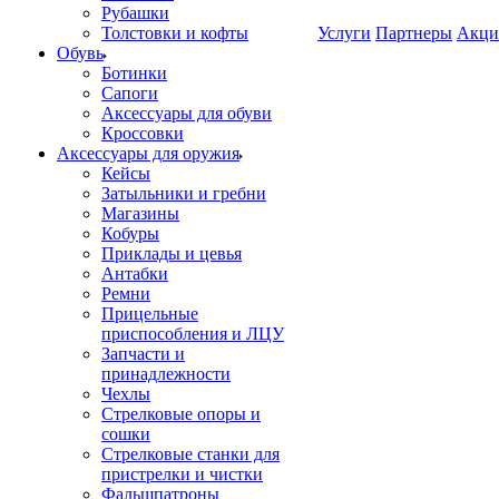
Рубашки
Толстовки и кофты
Услуги
Партнеры
Акци
Обувь
Ботинки
Сапоги
Аксессуары для обуви
Кроссовки
Аксессуары для оружия
Кейсы
Затыльники и гребни
Магазины
Кобуры
Приклады и цевья
Антабки
Ремни
Прицельные
приспособления и ЛЦУ
Запчасти и
принадлежности
Чехлы
Стрелковые опоры и
сошки
Стрелковые станки для
пристрелки и чистки
Фальшпатроны