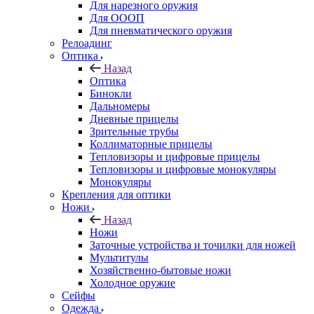
Для нарезного оружия
Для ОООП
Для пневматического оружия
Релоадинг
Оптика
Назад
Оптика
Бинокли
Дальномеры
Дневные прицелы
Зрительные трубы
Коллиматорные прицелы
Тепловизоры и цифровые прицелы
Тепловизоры и цифровые монокуляры
Монокуляры
Крепления для оптики
Ножи
Назад
Ножи
Заточные устройства и точилки для ножей
Мультитулы
Хозяйственно-бытовые ножи
Холодное оружие
Сейфы
Одежда