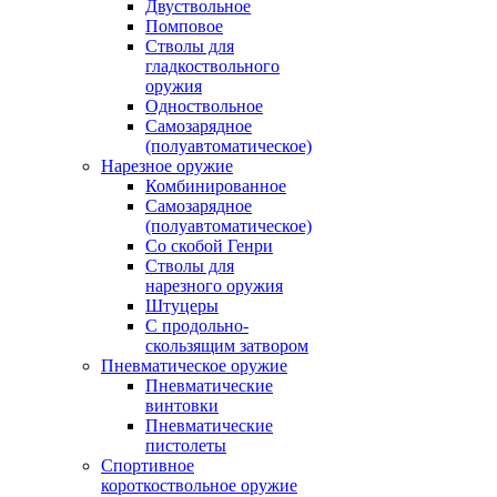
Двуствольное
Помповое
Стволы для
гладкоствольного
оружия
Одноствольное
Самозарядное
(полуавтоматическое)
Нарезное оружие
Комбинированное
Самозарядное
(полуавтоматическое)
Со скобой Генри
Стволы для
нарезного оружия
Штуцеры
С продольно-
скользящим затвором
Пневматическое оружие
Пневматические
винтовки
Пневматические
пистолеты
Спортивное
короткоствольное оружие