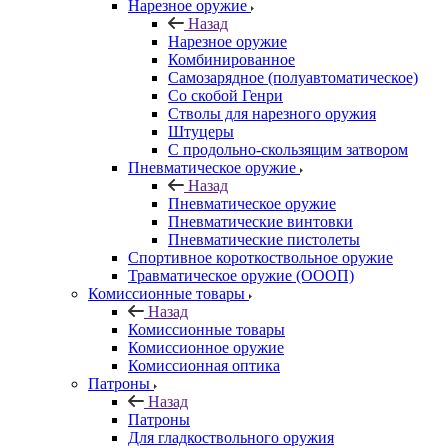
Нарезное оружие
Назад
Нарезное оружие
Комбинированное
Самозарядное (полуавтоматическое)
Со скобой Генри
Стволы для нарезного оружия
Штуцеры
С продольно-скользящим затвором
Пневматическое оружие
Назад
Пневматическое оружие
Пневматические винтовки
Пневматические пистолеты
Спортивное короткоствольное оружие
Травматическое оружие (ОООП)
Комиссионные товары
Назад
Комиссионные товары
Комиссионное оружие
Комиссионная оптика
Патроны
Назад
Патроны
Для гладкоствольного оружия