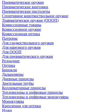
Пневматическое оружие
Пневматические винтовки
Пневматические пистолеты
Спортивное короткоствольное оружие
Травматическое оружие (ОООП)
Комиссионные товары
Комиссионное оружие
Комиссионная оптика
Патроны
Для гладкоствольного оружия
Для нарезного оружия
Для ОООП
Для пневматического оружия
Релоадинг
Оптика
Бинокли
Дальномеры
Дневные прицелы
Зрительные трубы
Коллиматорные прицелы
Тепловизоры и цифровые прицелы
Тепловизоры и цифровые монокуляры
Монокуляры
Крепления для оптики
Ножи