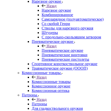
Нарезное оружие
Назад
Нарезное оружие
Комбинированное
Самозарядное (полуавтоматическое)
Со скобой Генри
Стволы для нарезного оружия
Штуцеры
С продольно-скользящим затвором
Пневматическое оружие
Назад
Пневматическое оружие
Пневматические винтовки
Пневматические пистолеты
Спортивное короткоствольное оружие
Травматическое оружие (ОООП)
Комиссионные товары
Назад
Комиссионные товары
Комиссионное оружие
Комиссионная оптика
Патроны
Назад
Патроны
Для гладкоствольного оружия