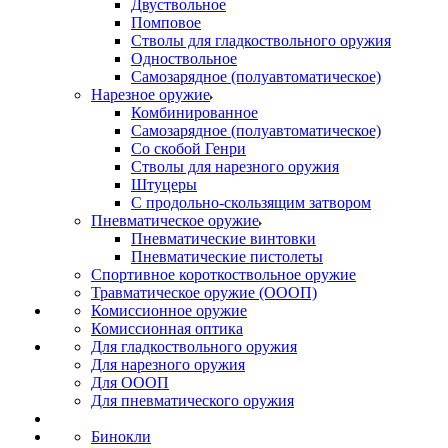
Двуствольное
Помповое
Стволы для гладкоствольного оружия
Одноствольное
Самозарядное (полуавтоматическое)
Нарезное оружие
Комбинированное
Самозарядное (полуавтоматическое)
Со скобой Генри
Стволы для нарезного оружия
Штуцеры
С продольно-скользящим затвором
Пневматическое оружие
Пневматические винтовки
Пневматические пистолеты
Спортивное короткоствольное оружие
Травматическое оружие (ОООП)
Комиссионное оружие
Комиссионная оптика
Для гладкоствольного оружия
Для нарезного оружия
Для ОООП
Для пневматического оружия
Бинокли