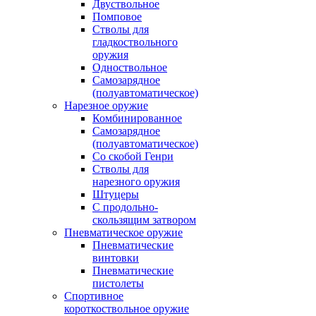
Двуствольное
Помповое
Стволы для
гладкоствольного
оружия
Одноствольное
Самозарядное
(полуавтоматическое)
Нарезное оружие
Комбинированное
Самозарядное
(полуавтоматическое)
Со скобой Генри
Стволы для
нарезного оружия
Штуцеры
С продольно-
скользящим затвором
Пневматическое оружие
Пневматические
винтовки
Пневматические
пистолеты
Спортивное
короткоствольное оружие