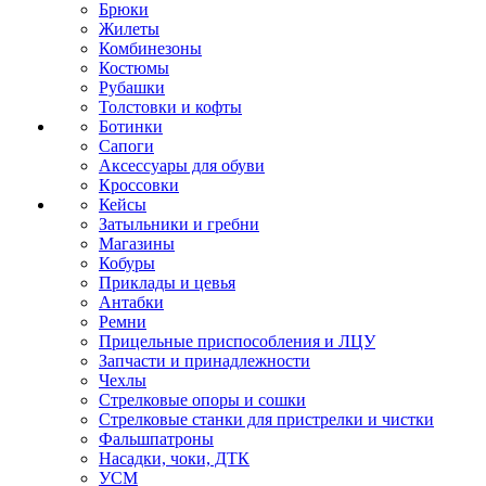
Брюки
Жилеты
Комбинезоны
Костюмы
Рубашки
Толстовки и кофты
Ботинки
Сапоги
Аксессуары для обуви
Кроссовки
Кейсы
Затыльники и гребни
Магазины
Кобуры
Приклады и цевья
Антабки
Ремни
Прицельные приспособления и ЛЦУ
Запчасти и принадлежности
Чехлы
Стрелковые опоры и сошки
Стрелковые станки для пристрелки и чистки
Фальшпатроны
Насадки, чоки, ДТК
УСМ