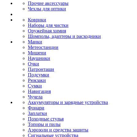
Прочие аксессуары
Чехлы для оптики
Коврики
Наборы для чистки
Оружейная химия
Шомполы, адаптеры и расходники
Манки
Метеостанции
Мишени
Наушники
Очки
Патронташи
Подсумки
Рюкзаки
Сумки
Навигация
Чучела
Аккумуляторы и зарядные устройства
Фонари
Заплатки
Походные стулья
Топоры и пилы
Аэрозоли и средства защиты
Сигнальные устройства