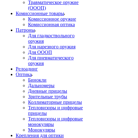
Травматическое оружие
(ОООП)
Комиссионные товары
Комиссионное оружие
Комиссионная оптика
Патроны
Для гладкоствольного
оружия
Для нарезного оружия
Для ОООП
Для пневматического
оружия
Релоадинг
Оптика
Бинокли
Дальномеры
Дневные прицелы
Зрительные трубы
Коллиматорные прицелы
Тепловизоры и цифровые
прицелы
Тепловизоры и цифровые
монокуляры
Монокуляры
Крепления для оптики