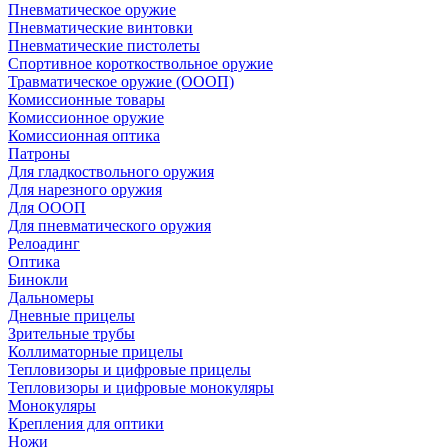
Пневматическое оружие
Пневматические винтовки
Пневматические пистолеты
Спортивное короткоствольное оружие
Травматическое оружие (ОООП)
Комиссионные товары
Комиссионное оружие
Комиссионная оптика
Патроны
Для гладкоствольного оружия
Для нарезного оружия
Для ОООП
Для пневматического оружия
Релоадинг
Оптика
Бинокли
Дальномеры
Дневные прицелы
Зрительные трубы
Коллиматорные прицелы
Тепловизоры и цифровые прицелы
Тепловизоры и цифровые монокуляры
Монокуляры
Крепления для оптики
Ножи