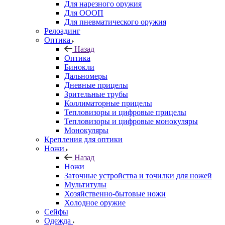
Для нарезного оружия
Для ОООП
Для пневматического оружия
Релоадинг
Оптика
Назад
Оптика
Бинокли
Дальномеры
Дневные прицелы
Зрительные трубы
Коллиматорные прицелы
Тепловизоры и цифровые прицелы
Тепловизоры и цифровые монокуляры
Монокуляры
Крепления для оптики
Ножи
Назад
Ножи
Заточные устройства и точилки для ножей
Мультитулы
Хозяйственно-бытовые ножи
Холодное оружие
Сейфы
Одежда