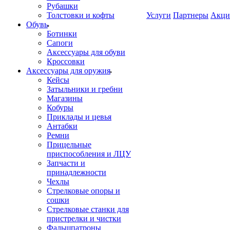
Рубашки
Толстовки и кофты
Услуги
Партнеры
Акци
Обувь
Ботинки
Сапоги
Аксессуары для обуви
Кроссовки
Аксессуары для оружия
Кейсы
Затыльники и гребни
Магазины
Кобуры
Приклады и цевья
Антабки
Ремни
Прицельные
приспособления и ЛЦУ
Запчасти и
принадлежности
Чехлы
Стрелковые опоры и
сошки
Стрелковые станки для
пристрелки и чистки
Фальшпатроны