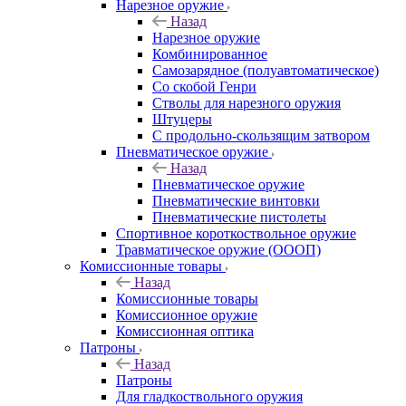
Нарезное оружие
Назад
Нарезное оружие
Комбинированное
Самозарядное (полуавтоматическое)
Со скобой Генри
Стволы для нарезного оружия
Штуцеры
С продольно-скользящим затвором
Пневматическое оружие
Назад
Пневматическое оружие
Пневматические винтовки
Пневматические пистолеты
Спортивное короткоствольное оружие
Травматическое оружие (ОООП)
Комиссионные товары
Назад
Комиссионные товары
Комиссионное оружие
Комиссионная оптика
Патроны
Назад
Патроны
Для гладкоствольного оружия