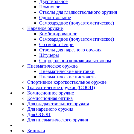
Двуствольное
Помповое
Стволы для гладкоствольного оружия
Одноствольное
Самозарядное (полуавтоматическое)
Нарезное оружие
Комбинированное
Самозарядное (полуавтоматическое)
Со скобой Генри
Стволы для нарезного оружия
Штуцеры
С продольно-скользящим затвором
Пневматическое оружие
Пневматические винтовки
Пневматические пистолеты
Спортивное короткоствольное оружие
Травматическое оружие (ОООП)
Комиссионное оружие
Комиссионная оптика
Для гладкоствольного оружия
Для нарезного оружия
Для ОООП
Для пневматического оружия
Бинокли