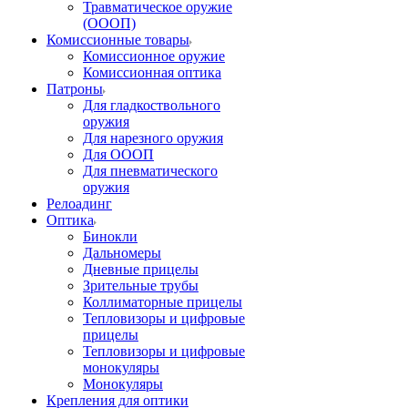
Травматическое оружие
(ОООП)
Комиссионные товары
Комиссионное оружие
Комиссионная оптика
Патроны
Для гладкоствольного
оружия
Для нарезного оружия
Для ОООП
Для пневматического
оружия
Релоадинг
Оптика
Бинокли
Дальномеры
Дневные прицелы
Зрительные трубы
Коллиматорные прицелы
Тепловизоры и цифровые
прицелы
Тепловизоры и цифровые
монокуляры
Монокуляры
Крепления для оптики