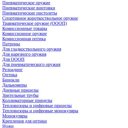
Пневматическое оружие
Пневматические винтовки
Пневматические пистолеты
Спортивное короткоствольное оружие
Травматическое оружие (ОООП)
Комиссионные товары
Комиссионное оружие
Комиссионная оптика
Патроны
Для гладкоствольного оружия
Для нарезного оружия
Для ОООП
Для пневматического оружия
Релоадинг
Оптика
Бинокли
Дальномеры
Дневные прицелы
Зрительные трубы
Коллиматорные прицелы
Тепловизоры и цифровые прицелы
Тепловизоры и цифровые монокуляры
Монокуляры
Крепления для оптики
Ножи