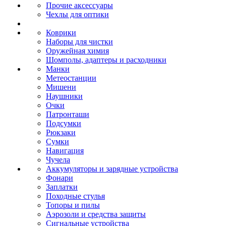
Прочие аксессуары
Чехлы для оптики
Коврики
Наборы для чистки
Оружейная химия
Шомполы, адаптеры и расходники
Манки
Метеостанции
Мишени
Наушники
Очки
Патронташи
Подсумки
Рюкзаки
Сумки
Навигация
Чучела
Аккумуляторы и зарядные устройства
Фонари
Заплатки
Походные стулья
Топоры и пилы
Аэрозоли и средства защиты
Сигнальные устройства