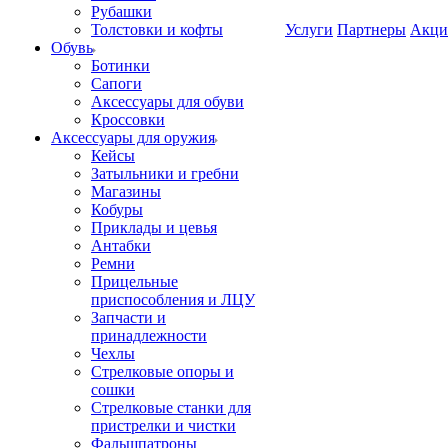
Рубашки
Толстовки и кофты
Услуги
Партнеры
Акци
Обувь
Ботинки
Сапоги
Аксессуары для обуви
Кроссовки
Аксессуары для оружия
Кейсы
Затыльники и гребни
Магазины
Кобуры
Приклады и цевья
Антабки
Ремни
Прицельные
приспособления и ЛЦУ
Запчасти и
принадлежности
Чехлы
Стрелковые опоры и
сошки
Стрелковые станки для
пристрелки и чистки
Фальшпатроны