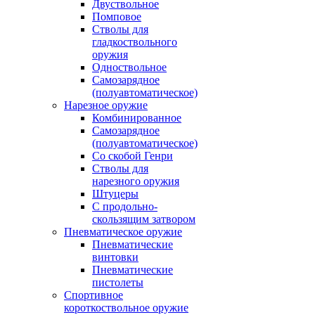
Двуствольное
Помповое
Стволы для
гладкоствольного
оружия
Одноствольное
Самозарядное
(полуавтоматическое)
Нарезное оружие
Комбинированное
Самозарядное
(полуавтоматическое)
Со скобой Генри
Стволы для
нарезного оружия
Штуцеры
С продольно-
скользящим затвором
Пневматическое оружие
Пневматические
винтовки
Пневматические
пистолеты
Спортивное
короткоствольное оружие