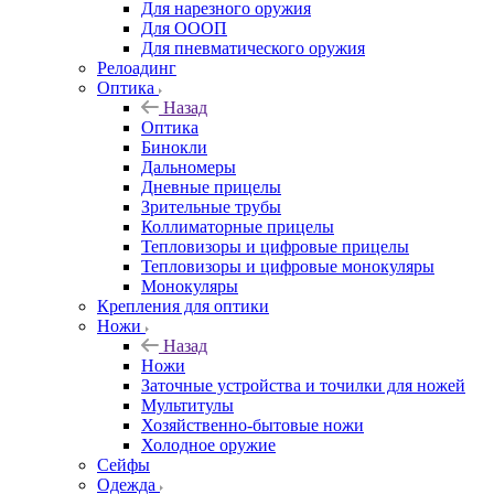
Для нарезного оружия
Для ОООП
Для пневматического оружия
Релоадинг
Оптика
Назад
Оптика
Бинокли
Дальномеры
Дневные прицелы
Зрительные трубы
Коллиматорные прицелы
Тепловизоры и цифровые прицелы
Тепловизоры и цифровые монокуляры
Монокуляры
Крепления для оптики
Ножи
Назад
Ножи
Заточные устройства и точилки для ножей
Мультитулы
Хозяйственно-бытовые ножи
Холодное оружие
Сейфы
Одежда