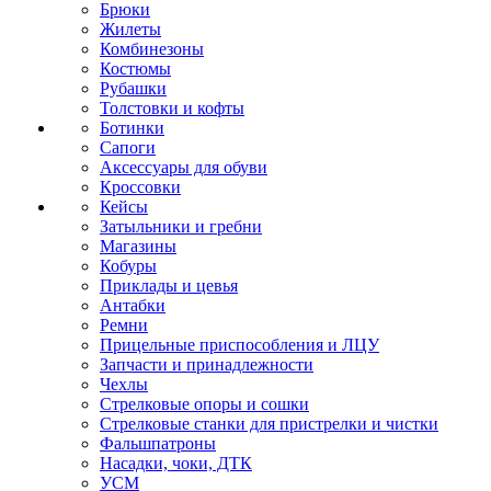
Брюки
Жилеты
Комбинезоны
Костюмы
Рубашки
Толстовки и кофты
Ботинки
Сапоги
Аксессуары для обуви
Кроссовки
Кейсы
Затыльники и гребни
Магазины
Кобуры
Приклады и цевья
Антабки
Ремни
Прицельные приспособления и ЛЦУ
Запчасти и принадлежности
Чехлы
Стрелковые опоры и сошки
Стрелковые станки для пристрелки и чистки
Фальшпатроны
Насадки, чоки, ДТК
УСМ