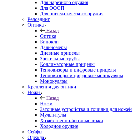
Для нарезного оружия
Для ОООП
Для пневматического оружия
Релоадинг
Оптика
Назад
Оптика
Бинокли
Дальномеры
Дневные прицелы
Зрительные трубы
Коллиматорные прицелы
Тепловизоры и цифровые прицелы
Тепловизоры и цифровые монокуляры
Монокуляры
Крепления для оптики
Ножи
Назад
Ножи
Заточные устройства и точилки для ножей
Мультитулы
Хозяйственно-бытовые ножи
Холодное оружие
Сейфы
Одежда