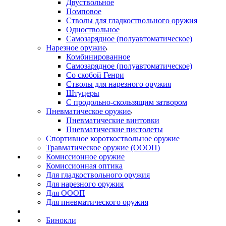
Двуствольное
Помповое
Стволы для гладкоствольного оружия
Одноствольное
Самозарядное (полуавтоматическое)
Нарезное оружие
Комбинированное
Самозарядное (полуавтоматическое)
Со скобой Генри
Стволы для нарезного оружия
Штуцеры
С продольно-скользящим затвором
Пневматическое оружие
Пневматические винтовки
Пневматические пистолеты
Спортивное короткоствольное оружие
Травматическое оружие (ОООП)
Комиссионное оружие
Комиссионная оптика
Для гладкоствольного оружия
Для нарезного оружия
Для ОООП
Для пневматического оружия
Бинокли