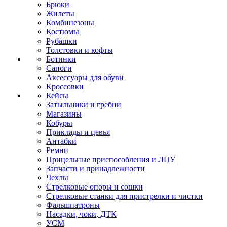
Брюки
Жилеты
Комбинезоны
Костюмы
Рубашки
Толстовки и кофты
Ботинки
Сапоги
Аксессуары для обуви
Кроссовки
Кейсы
Затыльники и гребни
Магазины
Кобуры
Приклады и цевья
Антабки
Ремни
Прицельные приспособления и ЛЦУ
Запчасти и принадлежности
Чехлы
Стрелковые опоры и сошки
Стрелковые станки для пристрелки и чистки
Фальшпатроны
Насадки, чоки, ДТК
УСМ