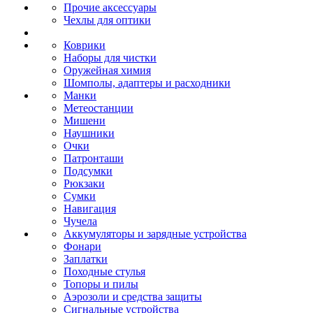
Прочие аксессуары
Чехлы для оптики
Коврики
Наборы для чистки
Оружейная химия
Шомполы, адаптеры и расходники
Манки
Метеостанции
Мишени
Наушники
Очки
Патронташи
Подсумки
Рюкзаки
Сумки
Навигация
Чучела
Аккумуляторы и зарядные устройства
Фонари
Заплатки
Походные стулья
Топоры и пилы
Аэрозоли и средства защиты
Сигнальные устройства