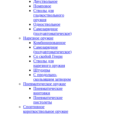
Двуствольное
Помповое
Стволы для
гладкоствольного
оружия
Одноствольное
Самозарядное
(полуавтоматическое)
Нарезное оружие
Комбинированное
Самозарядное
(полуавтоматическое)
Со скобой Генри
Стволы для
нарезного оружия
Штуцеры
С продольно-
скользящим затвором
Пневматическое оружие
Пневматические
винтовки
Пневматические
пистолеты
Спортивное
короткоствольное оружие