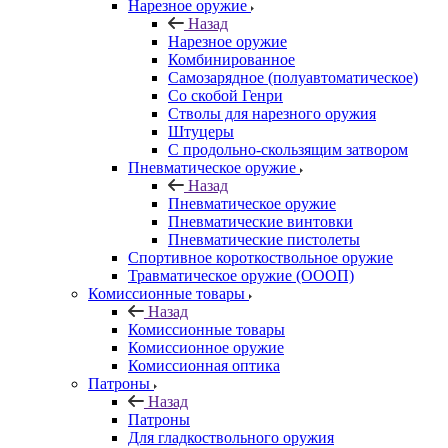
Нарезное оружие
Назад
Нарезное оружие
Комбинированное
Самозарядное (полуавтоматическое)
Со скобой Генри
Стволы для нарезного оружия
Штуцеры
С продольно-скользящим затвором
Пневматическое оружие
Назад
Пневматическое оружие
Пневматические винтовки
Пневматические пистолеты
Спортивное короткоствольное оружие
Травматическое оружие (ОООП)
Комиссионные товары
Назад
Комиссионные товары
Комиссионное оружие
Комиссионная оптика
Патроны
Назад
Патроны
Для гладкоствольного оружия