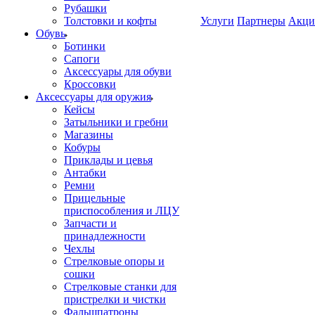
Рубашки
Толстовки и кофты
Услуги
Партнеры
Акци
Обувь
Ботинки
Сапоги
Аксессуары для обуви
Кроссовки
Аксессуары для оружия
Кейсы
Затыльники и гребни
Магазины
Кобуры
Приклады и цевья
Антабки
Ремни
Прицельные
приспособления и ЛЦУ
Запчасти и
принадлежности
Чехлы
Стрелковые опоры и
сошки
Стрелковые станки для
пристрелки и чистки
Фальшпатроны