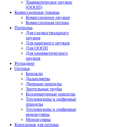
Травматическое оружие
(ОООП)
Комиссионные товары
Комиссионное оружие
Комиссионная оптика
Патроны
Для гладкоствольного
оружия
Для нарезного оружия
Для ОООП
Для пневматического
оружия
Релоадинг
Оптика
Бинокли
Дальномеры
Дневные прицелы
Зрительные трубы
Коллиматорные прицелы
Тепловизоры и цифровые
прицелы
Тепловизоры и цифровые
монокуляры
Монокуляры
Крепления для оптики