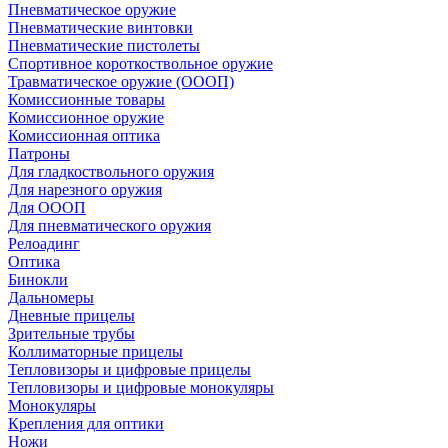
Пневматическое оружие
Пневматические винтовки
Пневматические пистолеты
Спортивное короткоствольное оружие
Травматическое оружие (ОООП)
Комиссионные товары
Комиссионное оружие
Комиссионная оптика
Патроны
Для гладкоствольного оружия
Для нарезного оружия
Для ОООП
Для пневматического оружия
Релоадинг
Оптика
Бинокли
Дальномеры
Дневные прицелы
Зрительные трубы
Коллиматорные прицелы
Тепловизоры и цифровые прицелы
Тепловизоры и цифровые монокуляры
Монокуляры
Крепления для оптики
Ножи