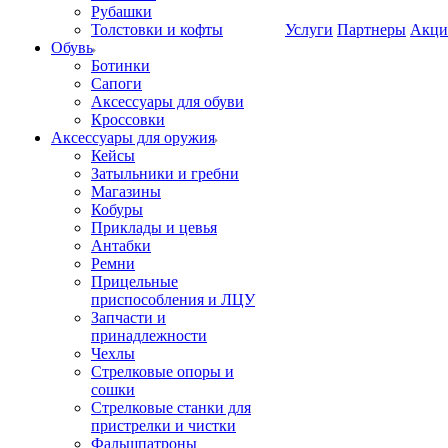
Рубашки
Толстовки и кофты
Услуги
Партнеры
Акци
Обувь
Ботинки
Сапоги
Аксессуары для обуви
Кроссовки
Аксессуары для оружия
Кейсы
Затыльники и гребни
Магазины
Кобуры
Приклады и цевья
Антабки
Ремни
Прицельные
приспособления и ЛЦУ
Запчасти и
принадлежности
Чехлы
Стрелковые опоры и
сошки
Стрелковые станки для
пристрелки и чистки
Фальшпатроны