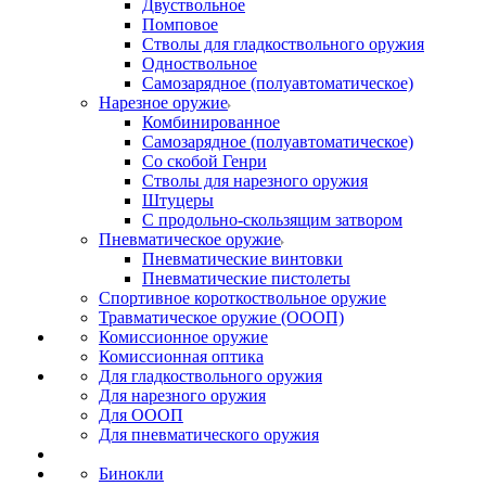
Двуствольное
Помповое
Стволы для гладкоствольного оружия
Одноствольное
Самозарядное (полуавтоматическое)
Нарезное оружие
Комбинированное
Самозарядное (полуавтоматическое)
Со скобой Генри
Стволы для нарезного оружия
Штуцеры
С продольно-скользящим затвором
Пневматическое оружие
Пневматические винтовки
Пневматические пистолеты
Спортивное короткоствольное оружие
Травматическое оружие (ОООП)
Комиссионное оружие
Комиссионная оптика
Для гладкоствольного оружия
Для нарезного оружия
Для ОООП
Для пневматического оружия
Бинокли