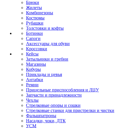
Брюки
Жилеты
Комбинезоны
Костюмы
Рубашки
Толстовки и кофты
Ботинки
Сапоги
Аксессуары для обуви
Кроссовки
Кейсы
Затыльники и гребни
Магазины
Кобуры
Приклады и цевья
Антабки
Ремни
Прицельные приспособления и ЛЦУ
Запчасти и принадлежности
Чехлы
Стрелковые опоры и сошки
Стрелковые станки для пристрелки и чистки
Фальшпатроны
Насадки, чоки, ДТК
УСМ