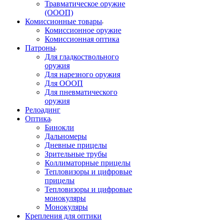
Травматическое оружие
(ОООП)
Комиссионные товары
Комиссионное оружие
Комиссионная оптика
Патроны
Для гладкоствольного
оружия
Для нарезного оружия
Для ОООП
Для пневматического
оружия
Релоадинг
Оптика
Бинокли
Дальномеры
Дневные прицелы
Зрительные трубы
Коллиматорные прицелы
Тепловизоры и цифровые
прицелы
Тепловизоры и цифровые
монокуляры
Монокуляры
Крепления для оптики