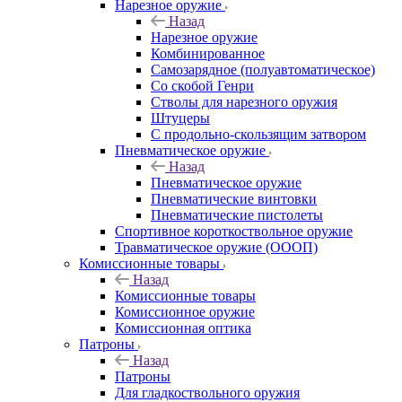
Нарезное оружие
Назад
Нарезное оружие
Комбинированное
Самозарядное (полуавтоматическое)
Со скобой Генри
Стволы для нарезного оружия
Штуцеры
С продольно-скользящим затвором
Пневматическое оружие
Назад
Пневматическое оружие
Пневматические винтовки
Пневматические пистолеты
Спортивное короткоствольное оружие
Травматическое оружие (ОООП)
Комиссионные товары
Назад
Комиссионные товары
Комиссионное оружие
Комиссионная оптика
Патроны
Назад
Патроны
Для гладкоствольного оружия