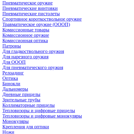
Пневматическое оружие
Пневматические винтовки
Пневматические пистолеты
Спортивное короткоствольное оружие
Травматическое оружие (ОООП)
Комиссионные товары
Комиссионное оружие
Комиссионная оптика
Патроны
Для гладкоствольного оружия
Для нарезного оружия
Для ОООП
Для пневматического оружия
Релоадинг
Оптика
Бинокли
Дальномеры
Дневные прицелы
Зрительные трубы
Коллиматорные прицелы
Тепловизоры и цифровые прицелы
Тепловизоры и цифровые монокуляры
Монокуляры
Крепления для оптики
Ножи