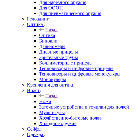
Для нарезного оружия
Для ОООП
Для пневматического оружия
Релоадинг
Оптика
Назад
Оптика
Бинокли
Дальномеры
Дневные прицелы
Зрительные трубы
Коллиматорные прицелы
Тепловизоры и цифровые прицелы
Тепловизоры и цифровые монокуляры
Монокуляры
Крепления для оптики
Ножи
Назад
Ножи
Заточные устройства и точилки для ножей
Мультитулы
Хозяйственно-бытовые ножи
Холодное оружие
Сейфы
Одежда