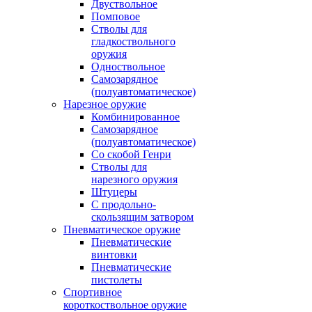
Двуствольное
Помповое
Стволы для
гладкоствольного
оружия
Одноствольное
Самозарядное
(полуавтоматическое)
Нарезное оружие
Комбинированное
Самозарядное
(полуавтоматическое)
Со скобой Генри
Стволы для
нарезного оружия
Штуцеры
С продольно-
скользящим затвором
Пневматическое оружие
Пневматические
винтовки
Пневматические
пистолеты
Спортивное
короткоствольное оружие