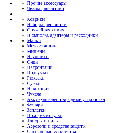
Прочие аксессуары
Чехлы для оптики
Коврики
Наборы для чистки
Оружейная химия
Шомполы, адаптеры и расходники
Манки
Метеостанции
Мишени
Наушники
Очки
Патронташи
Подсумки
Рюкзаки
Сумки
Навигация
Чучела
Аккумуляторы и зарядные устройства
Фонари
Заплатки
Походные стулья
Топоры и пилы
Аэрозоли и средства защиты
Сигнальные устройства