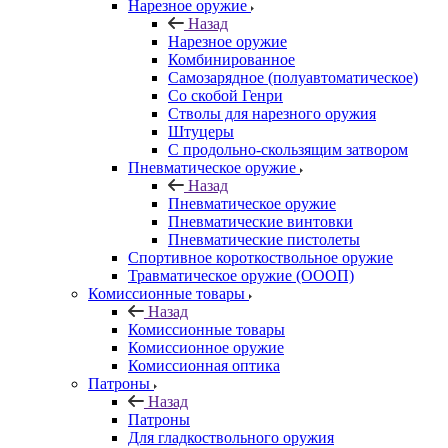
Нарезное оружие
Назад
Нарезное оружие
Комбинированное
Самозарядное (полуавтоматическое)
Со скобой Генри
Стволы для нарезного оружия
Штуцеры
С продольно-скользящим затвором
Пневматическое оружие
Назад
Пневматическое оружие
Пневматические винтовки
Пневматические пистолеты
Спортивное короткоствольное оружие
Травматическое оружие (ОООП)
Комиссионные товары
Назад
Комиссионные товары
Комиссионное оружие
Комиссионная оптика
Патроны
Назад
Патроны
Для гладкоствольного оружия