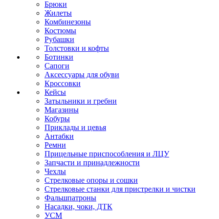
Брюки
Жилеты
Комбинезоны
Костюмы
Рубашки
Толстовки и кофты
Ботинки
Сапоги
Аксессуары для обуви
Кроссовки
Кейсы
Затыльники и гребни
Магазины
Кобуры
Приклады и цевья
Антабки
Ремни
Прицельные приспособления и ЛЦУ
Запчасти и принадлежности
Чехлы
Стрелковые опоры и сошки
Стрелковые станки для пристрелки и чистки
Фальшпатроны
Насадки, чоки, ДТК
УСМ