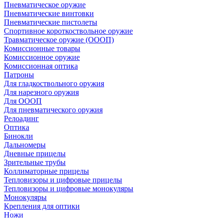
Пневматическое оружие
Пневматические винтовки
Пневматические пистолеты
Спортивное короткоствольное оружие
Травматическое оружие (ОООП)
Комиссионные товары
Комиссионное оружие
Комиссионная оптика
Патроны
Для гладкоствольного оружия
Для нарезного оружия
Для ОООП
Для пневматического оружия
Релоадинг
Оптика
Бинокли
Дальномеры
Дневные прицелы
Зрительные трубы
Коллиматорные прицелы
Тепловизоры и цифровые прицелы
Тепловизоры и цифровые монокуляры
Монокуляры
Крепления для оптики
Ножи