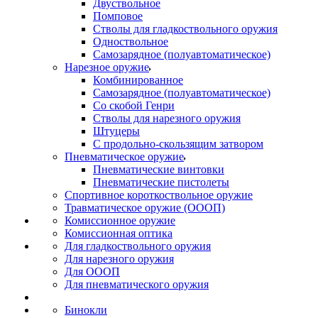
Двуствольное
Помповое
Стволы для гладкоствольного оружия
Одноствольное
Самозарядное (полуавтоматическое)
Нарезное оружие
Комбинированное
Самозарядное (полуавтоматическое)
Со скобой Генри
Стволы для нарезного оружия
Штуцеры
С продольно-скользящим затвором
Пневматическое оружие
Пневматические винтовки
Пневматические пистолеты
Спортивное короткоствольное оружие
Травматическое оружие (ОООП)
Комиссионное оружие
Комиссионная оптика
Для гладкоствольного оружия
Для нарезного оружия
Для ОООП
Для пневматического оружия
Бинокли