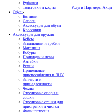
Рубашки
Толстовки и кофты
Услуги
Партнеры
Акци
Обувь
Ботинки
Сапоги
Аксессуары для обуви
Кроссовки
Аксессуары для оружия
Кейсы
Затыльники и гребни
Магазины
Кобуры
Приклады и цевья
Антабки
Ремни
Прицельные
приспособления и ЛЦУ
Запчасти и
принадлежности
Чехлы
Стрелковые опоры и
сошки
Стрелковые станки для
пристрелки и чистки
Фальшпатроны