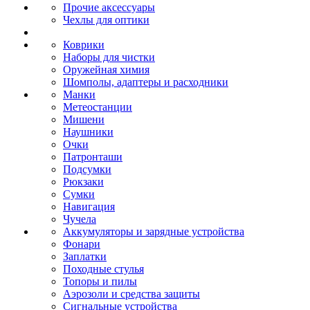
Прочие аксессуары
Чехлы для оптики
Коврики
Наборы для чистки
Оружейная химия
Шомполы, адаптеры и расходники
Манки
Метеостанции
Мишени
Наушники
Очки
Патронташи
Подсумки
Рюкзаки
Сумки
Навигация
Чучела
Аккумуляторы и зарядные устройства
Фонари
Заплатки
Походные стулья
Топоры и пилы
Аэрозоли и средства защиты
Сигнальные устройства