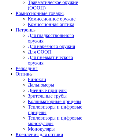
Травматическое оружие
(ОООП)
Комиссионные товары
Комиссионное оружие
Комиссионная оптика
Патроны
Для гладкоствольного
оружия
Для нарезного оружия
Для ОООП
Для пневматического
оружия
Релоадинг
Оптика
Бинокли
Дальномеры
Дневные прицелы
Зрительные трубы
Коллиматорные прицелы
Тепловизоры и цифровые
прицелы
Тепловизоры и цифровые
монокуляры
Монокуляры
Крепления для оптики