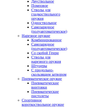
Двуствольное
Помповое
Стволы для
гладкоствольного
оружия
Одноствольное
Самозарядное
(полуавтоматическое)
Нарезное оружие
Комбинированное
Самозарядное
(полуавтоматическое)
Со скобой Генри
Стволы для
нарезного оружия
Штуцеры
С продольно-
скользящим затвором
Пневматическое оружие
Пневматические
винтовки
Пневматические
пистолеты
Спортивное
короткоствольное оружие