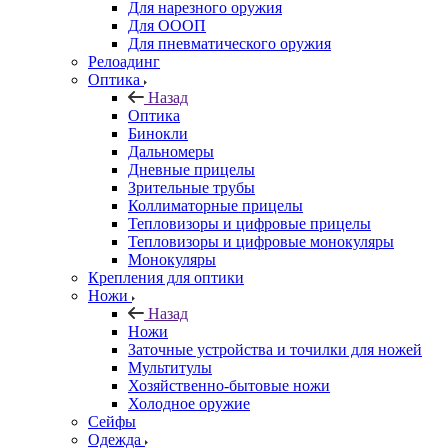
Для нарезного оружия
Для ОООП
Для пневматического оружия
Релоадинг
Оптика
Назад
Оптика
Бинокли
Дальномеры
Дневные прицелы
Зрительные трубы
Коллиматорные прицелы
Тепловизоры и цифровые прицелы
Тепловизоры и цифровые монокуляры
Монокуляры
Крепления для оптики
Ножи
Назад
Ножи
Заточные устройства и точилки для ножей
Мультитулы
Хозяйственно-бытовые ножи
Холодное оружие
Сейфы
Одежда