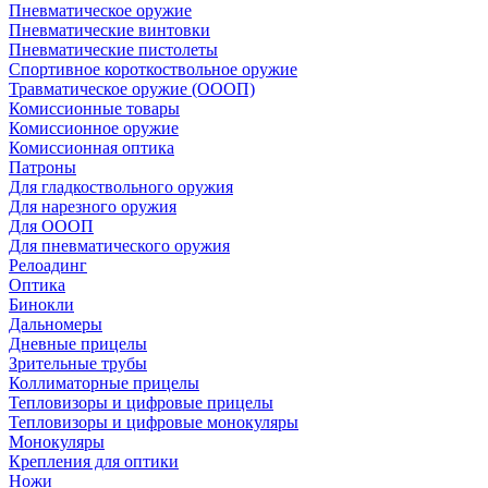
Пневматическое оружие
Пневматические винтовки
Пневматические пистолеты
Спортивное короткоствольное оружие
Травматическое оружие (ОООП)
Комиссионные товары
Комиссионное оружие
Комиссионная оптика
Патроны
Для гладкоствольного оружия
Для нарезного оружия
Для ОООП
Для пневматического оружия
Релоадинг
Оптика
Бинокли
Дальномеры
Дневные прицелы
Зрительные трубы
Коллиматорные прицелы
Тепловизоры и цифровые прицелы
Тепловизоры и цифровые монокуляры
Монокуляры
Крепления для оптики
Ножи