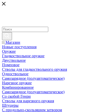
Магазин
Новые поступления
Оружие
Гладкоствольное оружие
Двуствольное
Помповое
Стволы для гладкоствольного оружия
Одноствольное
Самозарядное (полуавтоматическое)
Нарезное оружие
Комбинированное
Самозарядное (полуавтоматическое)
Со скобой Генри
Стволы для нарезного оружия
Штуцеры
С продольно-скользящим затвором